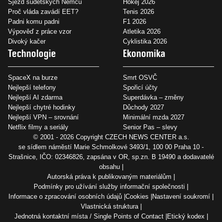
Sjezd sudetských Němců
Hokej 2026
Proč vláda zavádí EET?
Tenis 2026
Padni komu padni
F1 2026
Výpověď z práce vzor
Atletika 2026
Divoký kačer
Cyklistika 2026
Technologie
Ekonomika
SpaceX na burze
Smrt OSVČ
Nejlepší telefony
Spořicí účty
Nejlepší AI zdarma
Superdávka – změny
Nejlepší chytré hodinky
Důchody 2027
Nejlepší VPN – srovnání
Minimální mzda 2027
Netflix filmy a seriály
Senior Pas – slevy
© 2001 - 2026 Copyright
CZECH NEWS CENTER a.s.
se sídlem náměstí Marie Schmolkové 3493/1, 100 00 Praha 10 -
Strašnice, IČO: 02346826, zapsána v OR, sp.zn. B 19490 a dodavatelé
obsahu
Autorská práva k publikovaným materiálům
Podmínky pro užívání služby informační společnosti
Informace o zpracování osobních údajů
Cookies
Nastavení soukromí
Vlastnická struktura
Jednotná kontaktní místa / Single Points of Contact
Etický kodex