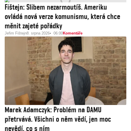
Fištejn: Slibem nezarmoutíš. Ameriku
ovládá nová verze komunismu, která chce
měnit zajeté pořádky
Jefim Fištejn
8. srpna 2026
06:00
Komentáře
Marek Adamczyk: Problém na DAMU
přetrvává. Všichni o něm vědí, jen moc
nevědí, co s ním