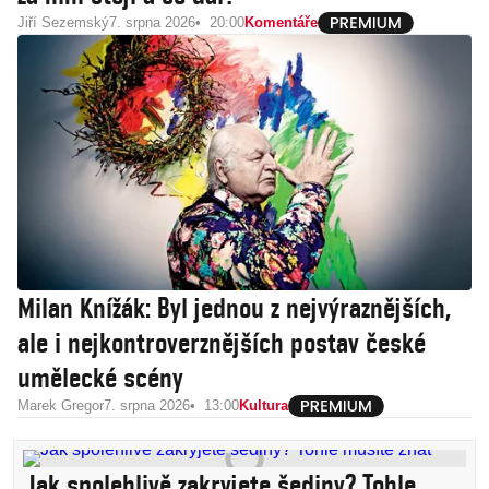
Jiří Sezemský
7. srpna 2026
20:00
Komentáře
Milan Knížák: Byl jednou z nejvýraznějších,
ale i nejkontroverznějších postav české
umělecké scény
Marek Gregor
7. srpna 2026
13:00
Kultura
Jak spolehlivě zakryjete šediny? Tohle