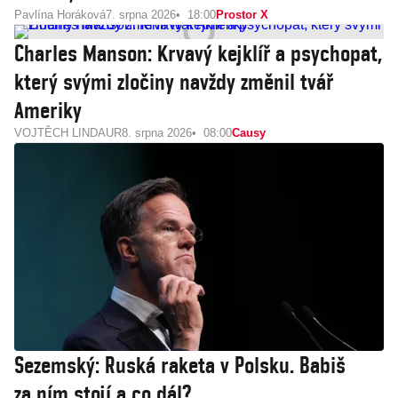
Pavlína Horáková
7. srpna 2026
18:00
Prostor X
Charles Manson: Krvavý kejklíř a psychopat,
který svými zločiny navždy změnil tvář
Ameriky
VOJTĚCH LINDAUR
8. srpna 2026
08:00
Causy
Sezemský: Ruská raketa v Polsku. Babiš
za ním stojí a co dál?