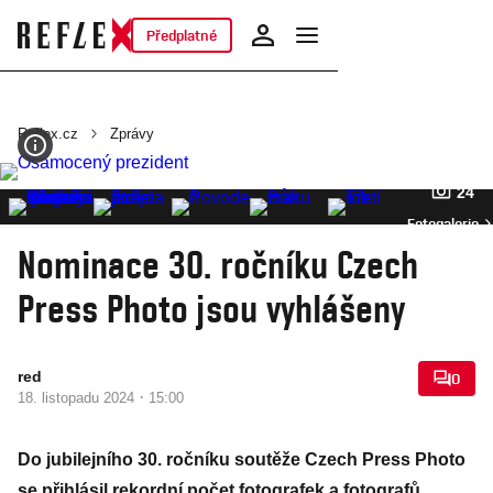
Předplatné
Reflex.cz
Zprávy
24
Fotogalerie
Nominace 30. ročníku Czech
Press Photo jsou vyhlášeny
red
0
·
18. listopadu 2024
15:00
Do jubilejního 30. ročníku soutěže Czech Press Photo
se přihlásil rekordní počet fotografek a fotografů,