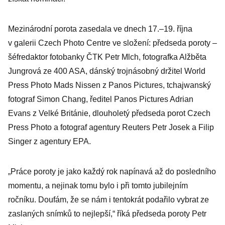
Mezinárodní porota zasedala ve dnech 17.–19. října
v galerii Czech Photo Centre ve složení: předseda poroty –
šéfredaktor fotobanky ČTK Petr Mlch, fotografka Alžběta
Jungrová ze 400 ASA, dánský trojnásobný držitel World
Press Photo Mads Nissen z Panos Pictures, tchajwanský
fotograf Simon Chang, ředitel Panos Pictures Adrian
Evans z Velké Británie, dlouholetý předseda porot Czech
Press Photo a fotograf agentury Reuters Petr Josek a Filip
Singer z agentury EPA.
„Práce poroty je jako každý rok napínavá až do posledního
momentu, a nejinak tomu bylo i při tomto jubilejním
ročníku. Doufám, že se nám i tentokrát podařilo vybrat ze
zaslaných snímků to nejlepší,“ říká předseda poroty Petr