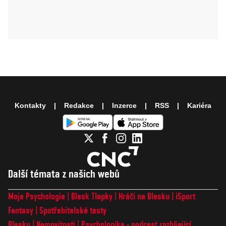
Kontakty
Redakce
Inzerce
RSS
Kariéra
Další témata z našich webů
Moje Psychologie
Blesk Tlapky
Hráči na Blesku
iSport
Fantasy
Spotřebitelské testy
Blesku
Nemovitosti
Psychologika - podcast rozbíjející