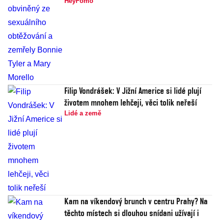
HeyFomo
Filip Vondrášek: V Jižní Americe si lidé plují
životem mnohem lehčeji, věci tolik neřeší
Lidé a země
Kam na víkendový brunch v centru Prahy? Na
těchto místech si dlouhou snídani užívají i