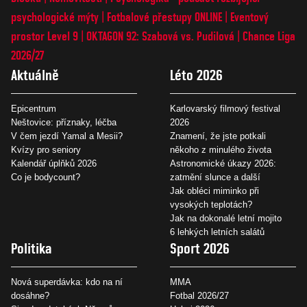
psychologické mýty
Fotbalové přestupy ONLINE
Eventový
prostor Level 9
OKTAGON 92: Szabová vs. Pudilová
Chance Liga
2026/27
Aktuálně
Léto 2026
Epicentrum
Karlovarský filmový festival
Neštovice: příznaky, léčba
2026
V čem jezdí Yamal a Mesii?
Znamení, že jste potkali
Kvízy pro seniory
někoho z minulého života
Kalendář úplňků 2026
Astronomické úkazy 2026:
Co je bodycount?
zatmění slunce a další
Jak obléci miminko při
vysokých teplotách?
Jak na dokonalé letní mojito
6 lehkých letních salátů
Politika
Sport 2026
Nová superdávka: kdo na ní
MMA
dosáhne?
Fotbal 2026/27