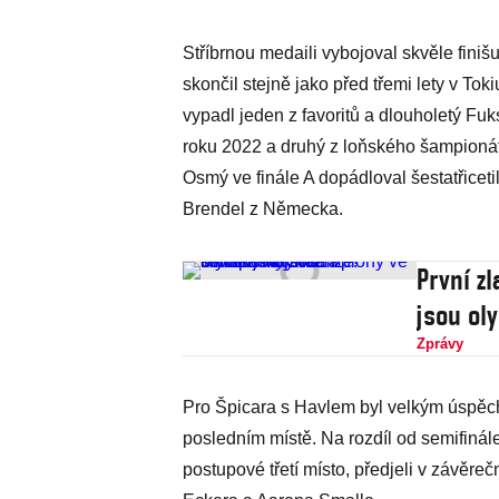
Stříbrnou medaili vybojoval skvěle finišu
skončil stejně jako před třemi lety v To
vypadl jeden z favoritů a dlouholetý Fuk
roku 2022 a druhý z loňského šampionátu
Osmý ve finále A dopádloval šestatřicet
Brendel z Německa.
První zl
jsou ol
Zprávy
Pro Špicara s Havlem byl velkým úspěchem
posledním místě. Na rozdíl od semifinále
postupové třetí místo, předjeli v závěr