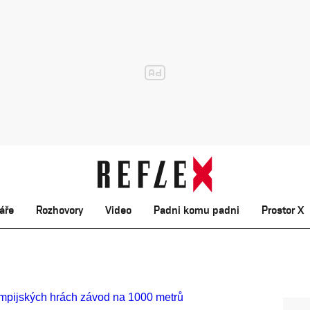
áře
Rozhovory
Video
Padni komu padni
Prostor X