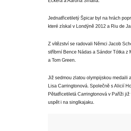
Eckera a Aarona Smalla.
Jednatřicetiletý Špicar byl na hrách pop
které získal v Londýně 2012 a Riu de Ja
Z vítězství se radovali Němci Jacob Sch
stříbrní Bence Nádas a Sándor Tótka z 
a Tom Green.
Již sedmou zlatou olympijskou medaili 
Lisa Carringtonová. Společně s Alicií 
Pětatřicetiletá Carringtonová v Paříži ji
uspět i na singlkajaku.