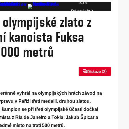
4
Fotogalerie
olympijské zlato z
ní kanoista Fuksa
i 1000 metrů
Diskuze (
2
)
verénně vyhrál na olympijských hrách závod na
ravu v Paříži třetí medaili, druhou zlatou.
 šampion se při třetí olympijské účasti dočkal
ísta z Ria de Janeiro a Tokia. Jakub Špicar a
edmé místo na trati 500 metrů.