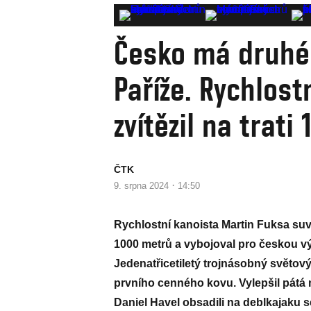
Česko má druhé 
Paříže. Rychlost
zvítězil na trat
ČTK
·
9. srpna 2024
14:50
Rychlostní kanoista Martin Fuksa su
1000 metrů a vybojoval pro českou výp
Jedenatřicetiletý trojnásobný světový
prvního cenného kovu. Vylepšil pátá m
Daniel Havel obsadili na deblkajaku s