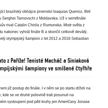
jící brazilský obhájce prvenství Isaquias Queiroz, třetí
kiu Serghei Tarnovschi z Moldavska. Už v semifinále
sův rival Catalin Chirila z Rumunska. Mistr světa z
 nakonec vyhrál finále B a skončil celkově devátý.
iletý olympijský šampion z let 2012 a 2016 Sebastian
ato z Paříže! Tenisté Macháč a Siniaková
ympijskými šampiony ve smíšené čtyřhře
 již postup do finále. I v něm se po startu drželi na
, kde se ve druhé polovině trati posunuli na
ečném vystoupení pod pěti kruhy jen Američany Jonase