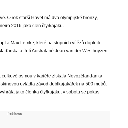
rvé. O rok starší Havel má dva olympijské bronzy,
neiro 2016 jako člen čtyřkajaku.
opf a Max Lemke, které na stupních vítězů doplnili
Maďarska a třetí Australané Jean van der Westhuyzen
a celkově osmou v kariéře získala Novozélanďanka
Hoskinovou ovládla závod deblkajakářek na 500 metrů.
ž vyhrála jako členka čtyřkajaku, v sobotu se pokusí