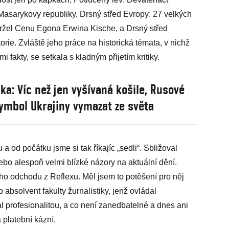
 Masarykovy republiky, Drsný střed Evropy: 27 velkých
ržel Cenu Egona Erwina Kische, a Drsný střed
orie. Zvláště jeho práce na historická témata, v nichž
 fakty, se setkala s kladným přijetím kritiky.
ka: Víc než jen vyšívaná košile, Rusové
symbol Ukrajiny vymazat ze světa
od počátku jsme si tak říkajíc „sedli“. Sbližoval
ebo alespoň velmi blízké názory na aktuální dění.
jeho odchodu z Reflexu. Měl jsem to potěšení pro něj
o absolvent fakulty žurnalistiky, jenž ovládal
l profesionalitou, a co není zanedbatelné a dnes ani
 platební kázní.