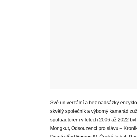
Své univerzální a bez nadsázky encyklo
skvělý společník a výborný kamarád zužit
spoluautorem v letech 2006 až 2022 byl
Mongkut, Odsouzenci pro slávu – Kronika
Drsný střed Evropy IV, Český fotbal: Ra