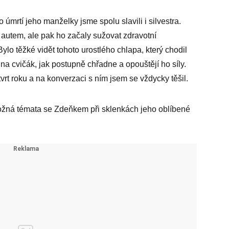
úmrtí jeho manželky jsme spolu slavili i silvestra.
autem, ale pak ho začaly sužovat zdravotní
ylo těžké vidět tohoto urostlého chlapa, který chodil
a cvičák, jak postupně chřadne a opouštějí ho síly.
rt roku a na konverzaci s ním jsem se vždycky těšil.
ná témata se Zdeňkem při sklenkách jeho oblíbené