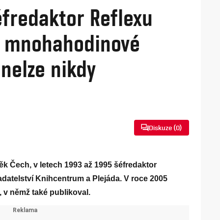
éfredaktor Reflexu
a mnohahodinové
nelze nikdy
Diskuze (
0
)
k Čech, v letech 1993 až 1995 šéfredaktor
adatelství Knihcentrum a Plejáda. V roce 2005
 v němž také publikoval.