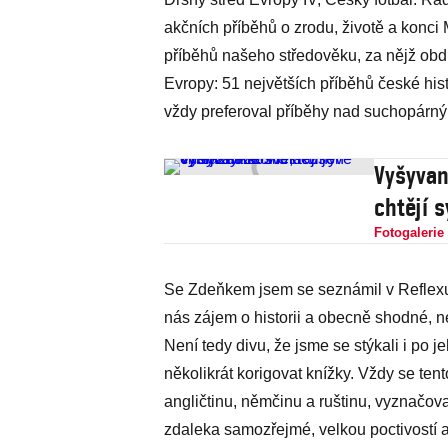
akčních příběhů o zrodu, životě a konci
příběhů našeho středověku, za nějž obd
Evropy: 51 největších příběhů české hist
vždy preferoval příběhy nad suchopárnými
Vyšyvan
chtějí 
Fotogalerie
Se Zdeňkem jsem se seznámil v Reflexu a 
nás zájem o historii a obecně shodné, n
Není tedy divu, že jsme se stýkali i po 
několikrát korigovat knížky. Vždy se tent
angličtinu, němčinu a ruštinu, vyznačova
zdaleka samozřejmé, velkou poctivostí a