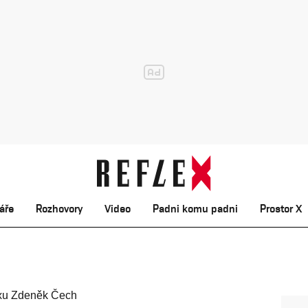
áře
Rozhovory
Video
Padni komu padni
Prostor X