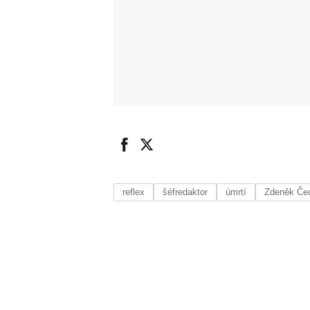
reflex
šéfredaktor
úmrtí
Zdeněk Če