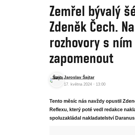
Zemřel bývalý š
Zdeněk Čech. N
rozhovory s ním 
zapomenout
Jaroslav Šajtar
·
17. května 2024
13:00
Tento měsíc nás navždy opustil Zdeně
Reflexu, který poté vedl redakce nakl
spoluzakládal nakladatelství Daranus,