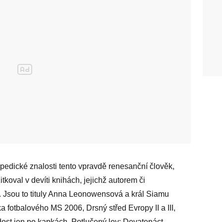
pedické znalosti tento vpravdě renesanční člověk,
koval v devíti knihách, jejichž autorem či
. Jsou to tituly Anna Leonowensová a král Siamu
 fotbalového MS 2006, Drsný střed Evropy II a III,
dost jen po kapkách, Potlučený lev: Devatenáct