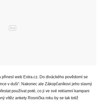
a přinesl web Extra.cz. Do diváckého povědomí se
unce v duši“. Nakonec ale Zákopčaníkovi jeho slavný
řestat používat poté, co ji ve své reklamní kampani
bný vítěz ankety Rosnička roku by se tak totiž