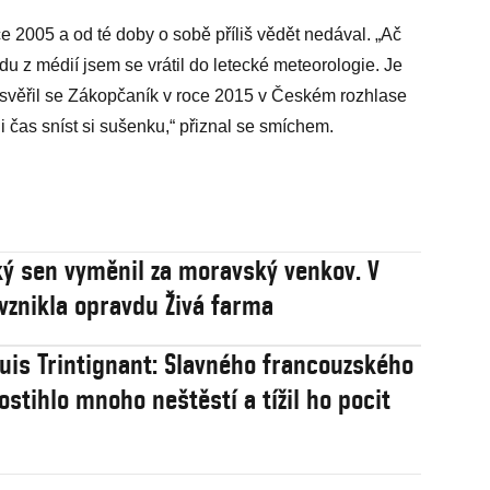
e 2005 a od té doby o sobě příliš vědět nedával. „Ač
u z médií jsem se vrátil do letecké meteorologie. Je
“ svěřil se Zákopčaník v roce 2015 v Českém rozhlase
ni čas sníst si sušenku,“ přiznal se smíchem.
ý sen vyměnil za moravský venkov. V
vznikla opravdu Živá farma
uis Trintignant: Slavného francouzského
ostihlo mnoho neštěstí a tížil ho pocit