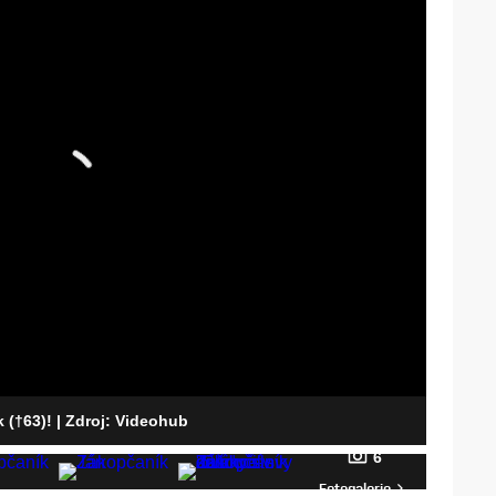
k (†63)!
| Zdroj: Videohub
6
Fotogalerie