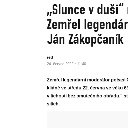
„Slunce v duši“ 
Zemřel legendár
Ján Zákopčaník
red
·
24. června 2022
11:40
Zemřel legendární moderátor počasí Č
klidně ve středu 22. června ve věku 63
v tichosti bez smutečního obřadu,“ sto
sítích.