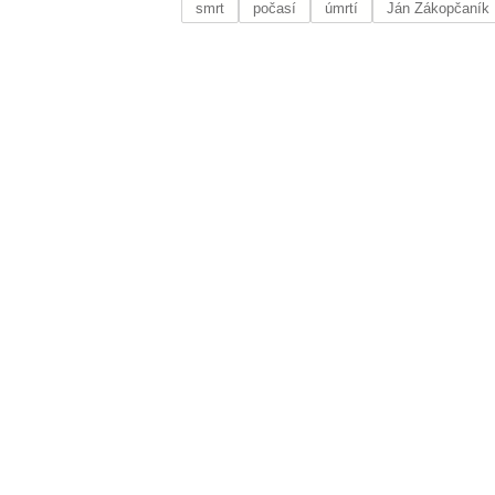
smrt
počasí
úmrtí
Ján Zákopčaník