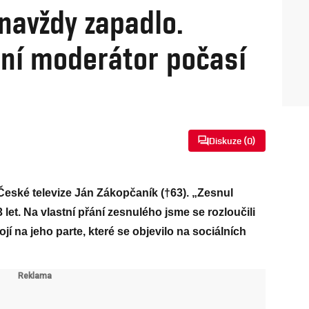
navždy zapadlo.
ní moderátor počasí
Diskuze (
0
)
eské televize Ján Zákopčaník (†63). „Zesnul
 let. Na vlastní přání zesnulého jsme se rozloučili
jí na jeho parte, které se objevilo na sociálních