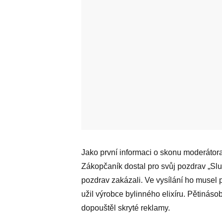
Jako první informaci o skonu moderátor
Zákopčaník dostal pro svůj pozdrav „Sl
pozdrav zakázali. Ve vysílání ho musel p
užil výrobce bylinného elixíru. Pětináso
dopouštěl skryté reklamy.