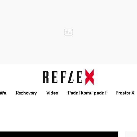
áře
Rozhovory
Video
Padni komu padni
Prostor X