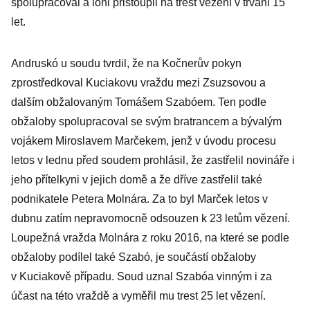
spolupracoval a loni přistoupil na trest vězení v trvání 15
let.
Andruskó u soudu tvrdil, že na Kočnerův pokyn
zprostředkoval Kuciakovu vraždu mezi Zsuzsovou a
dalším obžalovaným Tomášem Szabóem. Ten podle
obžaloby spolupracoval se svým bratrancem a bývalým
vojákem Miroslavem Marčekem, jenž v úvodu procesu
letos v lednu před soudem prohlásil, že zastřelil novináře i
jeho přítelkyni v jejich domě a že dříve zastřelil také
podnikatele Petera Molnára. Za to byl Marček letos v
dubnu zatím nepravomocně odsouzen k 23 letům vězení.
Loupežná vražda Molnára z roku 2016, na které se podle
obžaloby podílel také Szabó, je součástí obžaloby
v Kuciakově případu. Soud uznal Szabóa vinným i za
účast na této vraždě a vyměřil mu trest 25 let vězení.