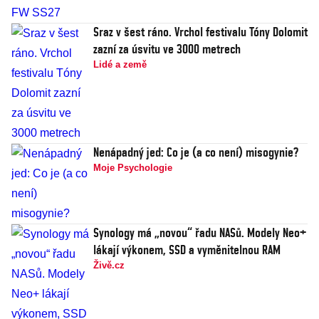
Sraz v šest ráno. Vrchol festivalu Tóny Dolomit
zazní za úsvitu ve 3000 metrech
Lidé a země
Nenápadný jed: Co je (a co není) misogynie?
Moje Psychologie
Synology má „novou“ řadu NASů. Modely Neo+
lákají výkonem, SSD a vyměnitelnou RAM
Živě.cz