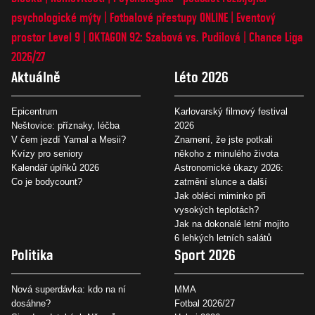
psychologické mýty
Fotbalové přestupy ONLINE
Eventový
prostor Level 9
OKTAGON 92: Szabová vs. Pudilová
Chance Liga
2026/27
Aktuálně
Léto 2026
Epicentrum
Karlovarský filmový festival
Neštovice: příznaky, léčba
2026
V čem jezdí Yamal a Mesii?
Znamení, že jste potkali
Kvízy pro seniory
někoho z minulého života
Kalendář úplňků 2026
Astronomické úkazy 2026:
Co je bodycount?
zatmění slunce a další
Jak obléci miminko při
vysokých teplotách?
Jak na dokonalé letní mojito
6 lehkých letních salátů
Politika
Sport 2026
Nová superdávka: kdo na ní
MMA
dosáhne?
Fotbal 2026/27