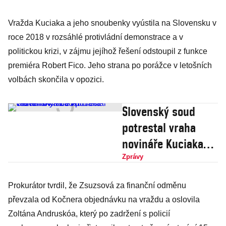
Vražda Kuciaka a jeho snoubenky vyústila na Slovensku v
roce 2018 v rozsáhlé protivládní demonstrace a v
politickou krizi, v zájmu jejíhož řešení odstoupil z funkce
premiéra Robert Fico. Jeho strana po porážce v letošních
volbách skončila v opozici.
Slovenský soud
potrestal vraha
novináře Kuciaka
vězením na 23 let
Zprávy
Prokurátor tvrdil, že Zsuzsová za finanční odměnu
převzala od Kočnera objednávku na vraždu a oslovila
Zoltána Andruskóa, který po zadržení s policií