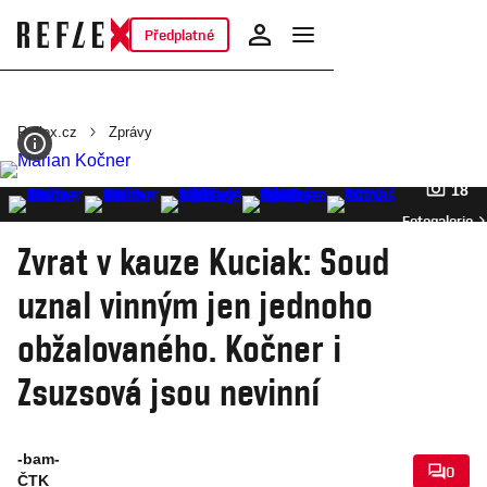
Předplatné
Reflex.cz
Zprávy
18
Fotogalerie
Zvrat v kauze Kuciak: Soud
uznal vinným jen jednoho
obžalovaného. Kočner i
Zsuzsová jsou nevinní
-bam-
0
ČTK