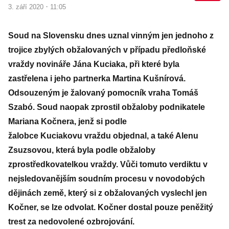
·
3. září 2020
11:05
Soud na Slovensku dnes uznal vinným jen jednoho z
trojice zbylých obžalovaných v případu předloňské
vraždy novináře Jána Kuciaka, při které byla
zastřelena i jeho partnerka Martina Kušnírová.
Odsouzeným je žalovaný pomocník vraha Tomáš
Szabó. Soud naopak zprostil obžaloby podnikatele
Mariana Kočnera, jenž si podle
žalobce Kuciakovu vraždu objednal, a také Alenu
Zsuzsovou, která byla podle obžaloby
zprostředkovatelkou vraždy. Vůči tomuto verdiktu v
nejsledovanějším soudním procesu v novodobých
dějinách země, který si z obžalovaných vyslechl jen
Kočner, se lze odvolat. Kočner dostal pouze peněžitý
trest za nedovolené ozbrojování.