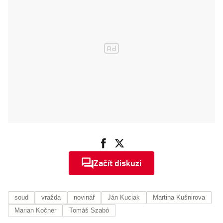
nikdo neví
proč
Začít diskuzi
soud
vražda
novinář
Ján Kuciak
Martina Kušnirova
Marian Kočner
Tomáš Szabó