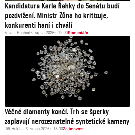
Kandidatura Karla Řehky do Senátu budí
pozdvižení. Ministr Zůna ho kritizuje,
konkurenti haní i chválí
Viliam Buchert
6. srpna 2026
12:00
Komentáře
Věčné diamanty končí. Trh se šperky
zaplavují nerozeznatelné syntetické kameny
Jiří Holubec
6. srpna 2026
15:00
Zajímavosti