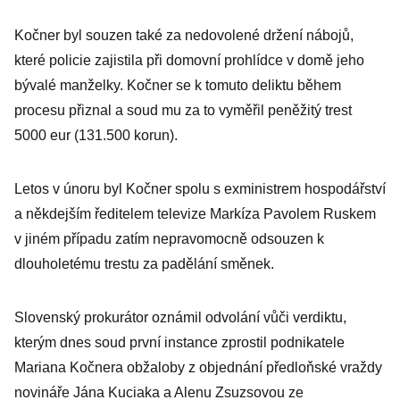
Kočner byl souzen také za nedovolené držení nábojů,
které policie zajistila při domovní prohlídce v domě jeho
bývalé manželky. Kočner se k tomuto deliktu během
procesu přiznal a soud mu za to vyměřil peněžitý trest
5000 eur (131.500 korun).
Letos v únoru byl Kočner spolu s exministrem hospodářství
a někdejším ředitelem televize Markíza Pavolem Ruskem
v jiném případu zatím nepravomocně odsouzen k
dlouholetému trestu za padělání směnek.
Slovenský prokurátor oznámil odvolání vůči verdiktu,
kterým dnes soud první instance zprostil podnikatele
Mariana Kočnera obžaloby z objednání předloňské vraždy
novináře Jána Kuciaka a Alenu Zsuzsovou ze