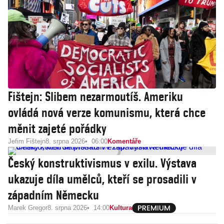
Fištejn: Slibem nezarmoutíš. Ameriku
ovládá nová verze komunismu, která chce
měnit zajeté pořádky
Jefim Fištejn
8. srpna 2026
06:00
Komentáře
Český konstruktivismus v exilu. Výstava
ukazuje díla umělců, kteří se prosadili v
západním Německu
Marek Gregor
8. srpna 2026
14:00
Kultura