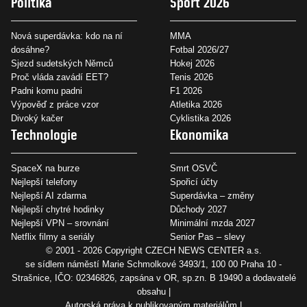
Politika
Sport 2026
Nová superdávka: kdo na ní
MMA
dosáhne?
Fotbal 2026/27
Sjezd sudetských Němců
Hokej 2026
Proč vláda zavádí EET?
Tenis 2026
Padni komu padni
F1 2026
Výpověď z práce vzor
Atletika 2026
Divoký kačer
Cyklistika 2026
Technologie
Ekonomika
SpaceX na burze
Smrt OSVČ
Nejlepší telefony
Spořicí účty
Nejlepší AI zdarma
Superdávka – změny
Nejlepší chytré hodinky
Důchody 2027
Nejlepší VPN – srovnání
Minimální mzda 2027
Netflix filmy a seriály
Senior Pas – slevy
© 2001 - 2026 Copyright
CZECH NEWS CENTER a.s.
se sídlem náměstí Marie Schmolkové 3493/1, 100 00 Praha 10 -
Strašnice, IČO: 02346826, zapsána v OR, sp.zn. B 19490 a dodavatelé
obsahu
Autorská práva k publikovaným materiálům