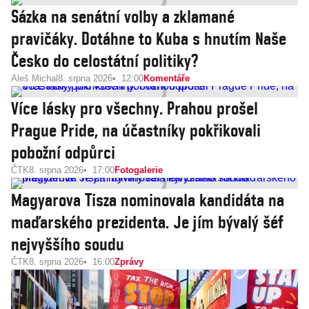
Sázka na senátní volby a zklamané
pravičáky. Dotáhne to Kuba s hnutím Naše
Česko do celostátní politiky?
Aleš Michal
8. srpna 2026
12:00
Komentáře
Více lásky pro všechny. Prahou prošel
Prague Pride, na účastníky pokřikovali
pobožní odpůrci
ČTK
8. srpna 2026
17:00
Fotogalerie
Magyarova Tisza nominovala kandidáta na
maďarského prezidenta. Je jím bývalý šéf
nejvyššího soudu
ČTK
8. srpna 2026
16:00
Zprávy