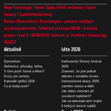
Moje Psychologie
Blesk Tlapky
Hráči na Blesku
iSport
Fantasy
Spotřebitelské testy
Blesku
Nemovitosti
Psychologika - podcast rozbíjející
psychologické mýty
Fotbalové přestupy ONLINE
Eventový
prostor Level 9
OKTAGON 92: Szabová vs. Pudilová
Chance Liga
2026/27
Aktuálně
Léto 2026
Epicentrum
Karlovarský filmový festival
Neštovice: příznaky, léčba
2026
V čem jezdí Yamal a Mesii?
Znamení, že jste potkali
Kvízy pro seniory
někoho z minulého života
Kalendář úplňků 2026
Astronomické úkazy 2026:
Co je bodycount?
zatmění slunce a další
Jak obléci miminko při
vysokých teplotách?
Jak na dokonalé letní mojito
6 lehkých letních salátů