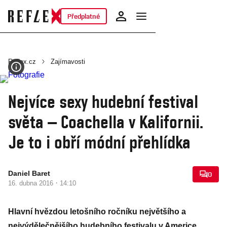
Předplatné
Reflex.cz
Zajímavosti
Nejvíce sexy hudební festival
světa – Coachella v Kalifornii.
Je to i obří módní přehlídka
Daniel Baret
0
·
16. dubna 2016
14:10
Hlavní hvězdou letošního ročníku největšího a
nejvýdělečnějšího hudebního festivalu v Americe,