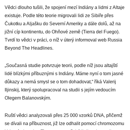
Vědci dlouho tušili, že spojení mezí Indiány a lidmi z Altaje
existuje. Podle této teorie migrovali lidi ze Sibiře přes
Čukotku a Aljašku do Severní Ameriky a dále dolů, až na
jižní cíp kontinentu, do Ohňové země (Tierra del Fuego).
Tvrdí to vědci v práci, o níž v úterý informoval web Russia
Beyond The Headlines.
„Současná studie potvrzuje teorii, podle níž jsou altajští
lidé blízkými příbuznými s Indiány. Máme nyní o tom jasné
důkazy a nemá smysl se o tom dohadovat,“ říká Valerij
Iljinskij, který spolupracoval na studii s jejím vedoucím
Olegem Balanovským.
Ruští vědci analyzovali přes 25 000 vzorků DNA, přičemž
se dívali na příbuznost, již lze odhalit pomocí chromozomu