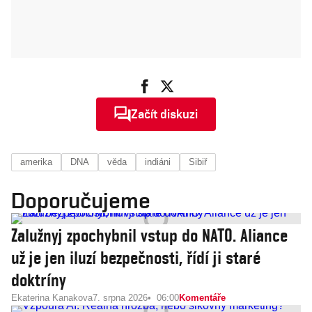
Začít diskuzi
amerika
DNA
věda
indiáni
Sibiř
Doporučujeme
Zalužnyj zpochybnil vstup do NATO. Aliance
už je jen iluzí bezpečnosti, řídí ji staré
doktríny
Ekaterina Kanakova
7. srpna 2026
06:00
Komentáře