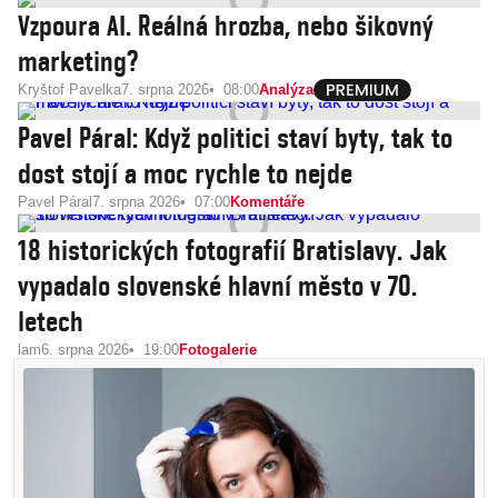
Vzpoura AI. Reálná hrozba, nebo šikovný
marketing?
Kryštof Pavelka
7. srpna 2026
08:00
Analýza
Pavel Páral: Když politici staví byty, tak to
dost stojí a moc rychle to nejde
Pavel Páral
7. srpna 2026
07:00
Komentáře
18 historických fotografií Bratislavy. Jak
vypadalo slovenské hlavní město v 70.
letech
lam
6. srpna 2026
19:00
Fotogalerie