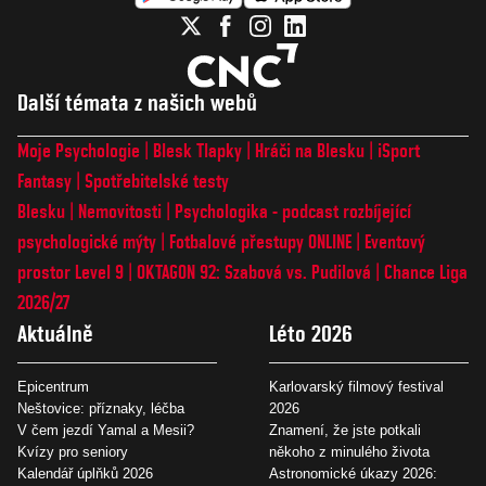
Další témata z našich webů
Moje Psychologie
Blesk Tlapky
Hráči na Blesku
iSport
Fantasy
Spotřebitelské testy
Blesku
Nemovitosti
Psychologika - podcast rozbíjející
psychologické mýty
Fotbalové přestupy ONLINE
Eventový
prostor Level 9
OKTAGON 92: Szabová vs. Pudilová
Chance Liga
2026/27
Aktuálně
Léto 2026
Epicentrum
Karlovarský filmový festival
Neštovice: příznaky, léčba
2026
V čem jezdí Yamal a Mesii?
Znamení, že jste potkali
Kvízy pro seniory
někoho z minulého života
Kalendář úplňků 2026
Astronomické úkazy 2026: