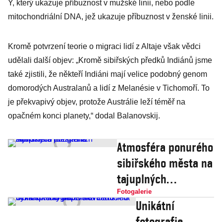
Y, který ukazuje příbuznost v mužské linii, nebo podle
mitochondriální DNA, jež ukazuje příbuznost v ženské linii.
Kromě potvrzení teorie o migraci lidí z Altaje však vědci
udělali další objev: „Kromě sibiřských předků Indiánů jsme
také zjistili, že někteří Indiáni mají velice podobný genom
domorodých Australanů a lidí z Melanésie v Tichomoří. To
je překvapivý objev, protože Austrálie leží téměř na
opačném konci planety,“ dodal Balanovskij.
Atmosféra ponurého
sibiřského města na
tajuplných
fotografiích
Fotogalerie
Unikátní
fotografie