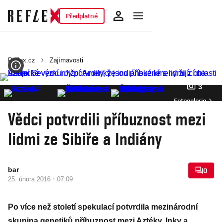
Předplatné
Reflex.cz
Zajímavosti
3
Fotogalerie
Vědci potvrdili příbuznost mezi
lidmi ze Sibiře a Indiány
bar
0
·
25. února 2016
07:09
Po více než století spekulací potvrdila mezinárodní
skupina genetiků příbuznost mezi Aztéky, Inky a