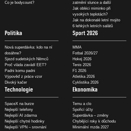
Co je bodycount?
zatmění slunce a další
Jak obléci miminko při
vysokých teplotách?
Jak na dokonalé letní mojito
6 lehkých letních salátů
Politika
Sport 2026
Nová superdávka: kdo na ní
MMA
dosáhne?
Fotbal 2026/27
Sjezd sudetských Němců
Hokej 2026
Proč vláda zavádí EET?
Tenis 2026
Padni komu padni
F1 2026
Výpověď z práce vzor
Atletika 2026
Divoký kačer
Cyklistika 2026
Technologie
Ekonomika
SpaceX na burze
Temu a clo
Nejlepší telefony
Spořicí účty
Nejlepší AI zdarma
Superdávka – změny
Nejlepší chytré hodinky
Chybějící roky k důchodu
Nejlepší VPN – srovnání
Minimální mzda 2027