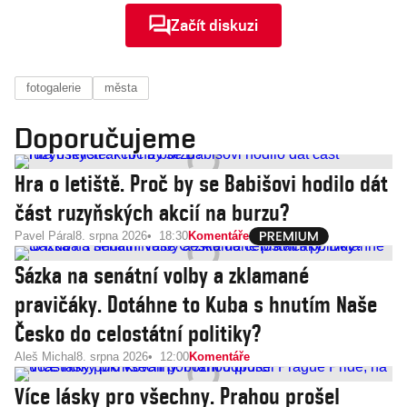
Začít diskuzi
fotogalerie
města
Doporučujeme
Hra o letiště. Proč by se Babišovi hodilo dát
část ruzyňských akcií na burzu?
Pavel Páral
8. srpna 2026
18:30
Komentáře
Sázka na senátní volby a zklamané
pravičáky. Dotáhne to Kuba s hnutím Naše
Česko do celostátní politiky?
Aleš Michal
8. srpna 2026
12:00
Komentáře
Více lásky pro všechny. Prahou prošel