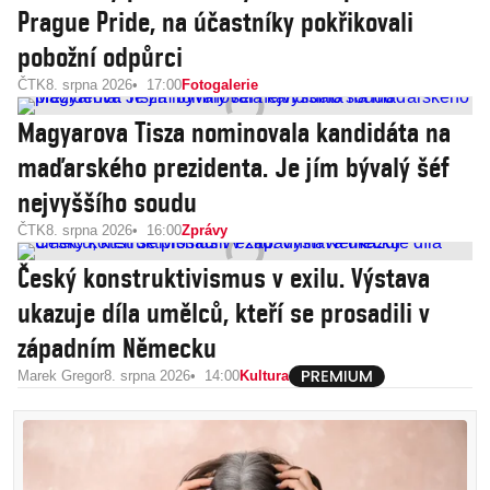
Prague Pride, na účastníky pokřikovali
pobožní odpůrci
ČTK
8. srpna 2026
17:00
Fotogalerie
Magyarova Tisza nominovala kandidáta na
maďarského prezidenta. Je jím bývalý šéf
nejvyššího soudu
ČTK
8. srpna 2026
16:00
Zprávy
Český konstruktivismus v exilu. Výstava
ukazuje díla umělců, kteří se prosadili v
západním Německu
Marek Gregor
8. srpna 2026
14:00
Kultura