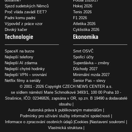
dosáhne?
Fotbal 2026/27
Sjezd sudetských Němců
Hokej 2026
Proč vláda zavádí EET?
Tenis 2026
Padni komu padni
F1 2026
Výpověď z práce vzor
Atletika 2026
Divoký kačer
Cyklistika 2026
Technologie
Ekonomika
SpaceX na burze
Smrt OSVČ
Nejlepší telefony
Spořicí účty
Nejlepší AI zdarma
Superdávka – změny
Nejlepší chytré hodinky
Důchody 2027
Nejlepší VPN – srovnání
Minimální mzda 2027
Netflix filmy a seriály
Senior Pas – slevy
© 2001 - 2026 Copyright
CZECH NEWS CENTER a.s.
se sídlem náměstí Marie Schmolkové 3493/1, 100 00 Praha 10 -
Strašnice, IČO: 02346826, zapsána v OR, sp.zn. B 19490 a dodavatelé
obsahu
Autorská práva k publikovaným materiálům
Podmínky pro užívání služby informační společnosti
Informace o zpracování osobních údajů
Cookies
Nastavení soukromí
Vlastnická struktura