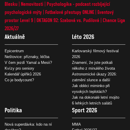
Blesku
Nemovitosti
Psychologika - podcast rozbíjející
psychologické mýty
Fotbalové přestupy ONLINE
Eventový
prostor Level 9
OKTAGON 92: Szabová vs. Pudilová
Chance Liga
2026/27
Aktuálně
Léto 2026
Epicentrum
Karlovarský filmový festival
Neštovice: příznaky, léčba
2026
V čem jezdí Yamal a Mesii?
Znamení, že jste potkali
Kvízy pro seniory
někoho z minulého života
Kalendář úplňků 2026
Astronomické úkazy 2026:
Co je bodycount?
zatmění slunce a další
Jak obléci miminko při
vysokých teplotách?
Jak na dokonalé letní mojito
6 lehkých letních salátů
Politika
Sport 2026
Nová superdávka: kdo na ní
MMA