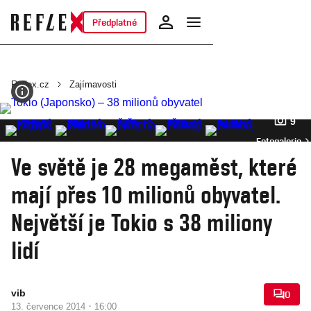
Předplatné
Reflex.cz
Zajímavosti
9
Fotogalerie
Ve světě je 28 megaměst, které
mají přes 10 milionů obyvatel.
Největší je Tokio s 38 miliony
lidí
vib
0
·
13. července 2014
16:00