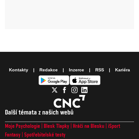
Kontakty
Redakce
Inzerce
RSS
Kariéra
Další témata z našich webů
Moje Psychologie
Blesk Tlapky
Hráči na Blesku
iSport
Fantasy
Spotřebitelské testy