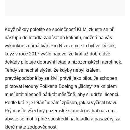
Když někdy poletíte se společností KLM, zkuste se při
nástupu do letadla zadívat do kokpitu, možná na vás
vykoukne známá tvář. Pro Nizozemce to byl velký šok,
když v roce 2017 vyšlo najevo, že král už dobré dvě
dekády pilotuje dopravní letadla nizozemských aerolinek.
Tehdy se nechal slyšet, že kdyby nebyl králem,
pravděpodobně by se živil právě jako pilot. Je schopen
pilotovat letouny Fokker a Boeing a „šichty“ za kniplem
musí brát alespoň párkrát měsíčně, aby si udržel licenci.
Podle krále je létání ideální způsob, jak si vyčistit hlavu.
Prý musíte všechny pozemské starosti nechat na zemi,
abyste se mohli plně soustředit na letadlo a pasažéry, za
které máte zodpovědnost.