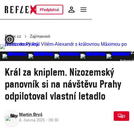
Předplatné
Reflex.cz
Zajímavosti
2
Fotogal
Král za kniplem. Nizozemský
panovník si na návštěvu Prahy
odpilotoval vlastní letadlo
Martin Bryś
0
·
4. června 2025
09:30