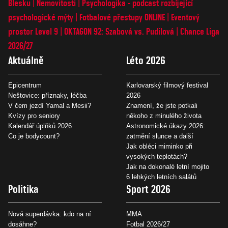
Blesku
Nemovitosti
Psychologika - podcast rozbíjející
psychologické mýty
Fotbalové přestupy ONLINE
Eventový
prostor Level 9
OKTAGON 92: Szabová vs. Pudilová
Chance Liga
2026/27
Aktuálně
Léto 2026
Epicentrum
Karlovarský filmový festival
Neštovice: příznaky, léčba
2026
V čem jezdí Yamal a Mesii?
Znamení, že jste potkali
Kvízy pro seniory
někoho z minulého života
Kalendář úplňků 2026
Astronomické úkazy 2026:
Co je bodycount?
zatmění slunce a další
Jak obléci miminko při
vysokých teplotách?
Jak na dokonalé letní mojito
6 lehkých letních salátů
Politika
Sport 2026
Nová superdávka: kdo na ní
MMA
dosáhne?
Fotbal 2026/27