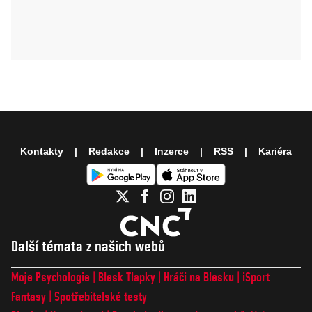
Kontakty
Redakce
Inzerce
RSS
Kariéra
Další témata z našich webů
Moje Psychologie
Blesk Tlapky
Hráči na Blesku
iSport
Fantasy
Spotřebitelské testy