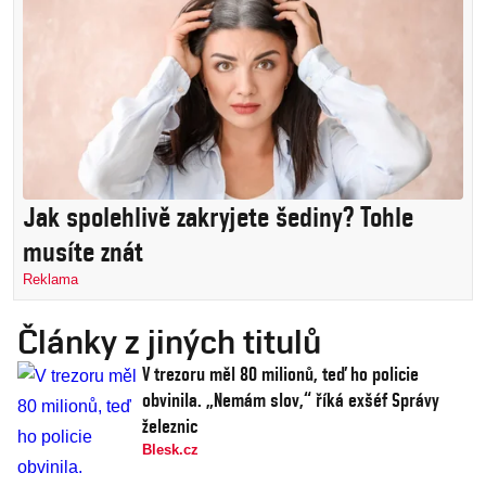
Jak spolehlivě zakryjete šediny? Tohle
musíte znát
Reklama
Články z jiných titulů
V trezoru měl 80 milionů, teď ho policie
obvinila. „Nemám slov,“ říká exšéf Správy
železnic
Blesk.cz