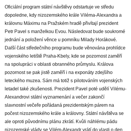
Oficiální program státní návštěvy odstartuje ve středu
dopoledne, kdy nizozemského krále Viléma-Alexandra a
královnu Máximu na Pražském hradě přivítají prezident
Petr Pavel s manželkou Evou. Následovat bude soukromé
jednání a položení věnce u pomníku Milady Horákové.
Další část středečního programu bude věnována prohlídce
vojenského letiště Praha-Kbely, kde se pozornost zaměří
na spolupráci v oblasti obranného průmyslu. Králova
pozornost se pak jistě zaměří i na exponáty zdejšího
leteckého muzea. Sám má totiž s pilotováním vojenských
letadel také zkušenosti. Prezident Pavel poté udělí Vilému-
Alexandrovi státní vyznamenání a večer zakončí
slavnostní večeře pořádaná prezidentským párem na
počest nizozemského krále a královny. Státní návštěva se
ale oproti původnímu plánu zkrátí. Kvůli náhlému pádu
nizozemské vlády se Vilém-Alexandr vrátí do vlasti o den