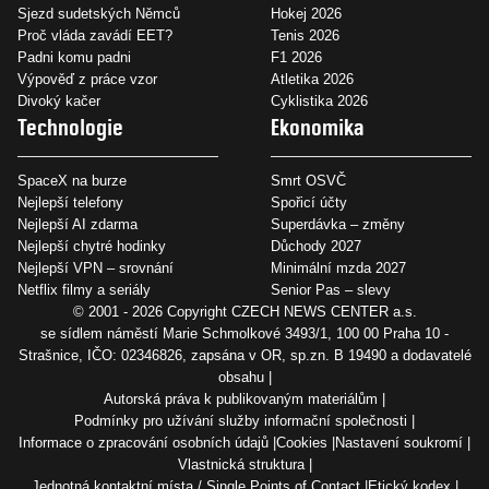
Sjezd sudetských Němců
Hokej 2026
Proč vláda zavádí EET?
Tenis 2026
Padni komu padni
F1 2026
Výpověď z práce vzor
Atletika 2026
Divoký kačer
Cyklistika 2026
Technologie
Ekonomika
SpaceX na burze
Smrt OSVČ
Nejlepší telefony
Spořicí účty
Nejlepší AI zdarma
Superdávka – změny
Nejlepší chytré hodinky
Důchody 2027
Nejlepší VPN – srovnání
Minimální mzda 2027
Netflix filmy a seriály
Senior Pas – slevy
© 2001 - 2026 Copyright
CZECH NEWS CENTER a.s.
se sídlem náměstí Marie Schmolkové 3493/1, 100 00 Praha 10 -
Strašnice, IČO: 02346826, zapsána v OR, sp.zn. B 19490 a dodavatelé
obsahu
Autorská práva k publikovaným materiálům
Podmínky pro užívání služby informační společnosti
Informace o zpracování osobních údajů
Cookies
Nastavení soukromí
Vlastnická struktura
Jednotná kontaktní místa / Single Points of Contact
Etický kodex