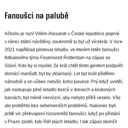
Fanoušci na palubě
Ačkoliv je nyní Vilém-Alexandr v České republice poprvé
v rámci státní návštěvy, soukromě tu byl už vícekrát. V roce
2021 například pilotoval letadlo, ve kterém letěli fanoušci
fotbalového týmu Feyenoord Rotterdam na zápas se
Slávií. Kdo by si myslel, že král chtěl tímto gestem podpořit
domácí manšaft, byl by zklamaný. Let byl králi přidělen
náhodně a on vůbec netušil, koho poveze. Prý když uviděl,
jak nastupuje plné letadlo borců v dresech a klubových
barvách, byl mírně nervózní, aby nebylo příliš veselo. Vše
ale proběhlo bez sebemenších problémů. Nakonec byli
ještě víc překvapení nizozemští fanoušci, když po přistání
v Praze zjistili, kdo řídil jejich letadlo. I tak zápas skončil