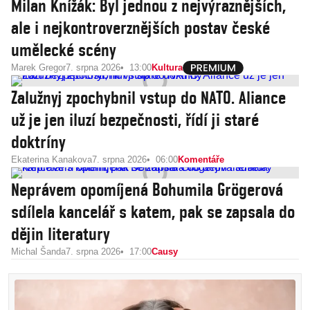
Milan Knížák: Byl jednou z nejvýraznějších,
ale i nejkontroverznějších postav české
umělecké scény
Marek Gregor
7. srpna 2026
13:00
Kultura
Zalužnyj zpochybnil vstup do NATO. Aliance
už je jen iluzí bezpečnosti, řídí ji staré
doktríny
Ekaterina Kanakova
7. srpna 2026
06:00
Komentáře
Neprávem opomíjená Bohumila Grögerová
sdílela kancelář s katem, pak se zapsala do
dějin literatury
Michal Šanda
7. srpna 2026
17:00
Causy