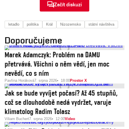
Začít diskuzi
letadlo
politika
Král
Nizozemsko
státní návštěva
Doporučujeme
Marek Adamczyk: Problém na DAMU
přetrvává. Všichni o něm vědí, jen moc
nevědí, co s ním
Pavlína Horáková
7. srpna 2026
18:00
Prostor X
Jak se bude vyvíjet počasí? Až 45 stupňů,
což se dlouhodobě nedá vydržet, varuje
klimatolog Radim Tolasz
Viliam Buchert
7. srpna 2026
12:00
Video