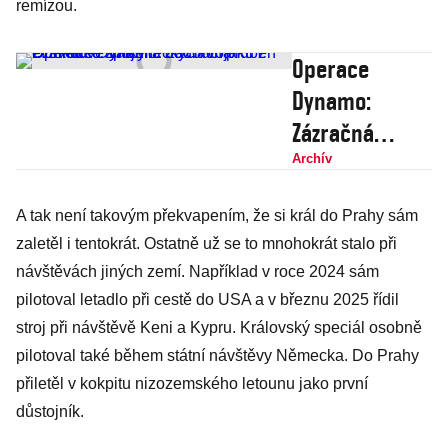
remízou.
Operace
Dynamo:
Zázračná
evakuace
Archív
spojeneckých
A tak není takovým překvapením, že si král do Prahy sám
vojáků z
zaletěl i tentokrát. Ostatně už se to mnohokrát stalo při
Dunkerku
návštěvách jiných zemí. Například v roce 2024 sám
změnila
pilotoval letadlo při cestě do USA a v březnu 2025 řídil
budoucí
stroj při návštěvě Keni a Kypru. Královský speciál osobně
průběh 2.
pilotoval také během státní návštěvy Německa. Do Prahy
světové války
přiletěl v kokpitu nizozemského letounu jako první
důstojník.