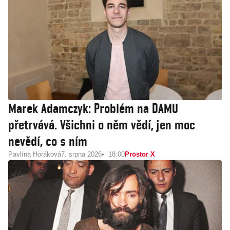
Marek Adamczyk: Problém na DAMU
přetrvává. Všichni o něm vědí, jen moc
nevědí, co s ním
Pavlína Horáková
7. srpna 2026
18:00
Prostor X