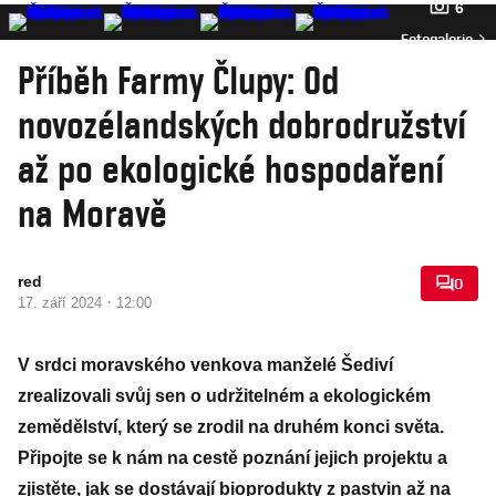
6
Fotogalerie
Příběh Farmy Člupy: Od
novozélandských dobrodružství
až po ekologické hospodaření
na Moravě
red
0
·
17. září 2024
12:00
V srdci moravského venkova manželé Šediví
zrealizovali svůj sen o udržitelném a ekologickém
zemědělství, který se zrodil na druhém konci světa.
Připojte se k nám na cestě poznání jejich projektu a
zjistěte, jak se dostávají bioprodukty z pastvin až na