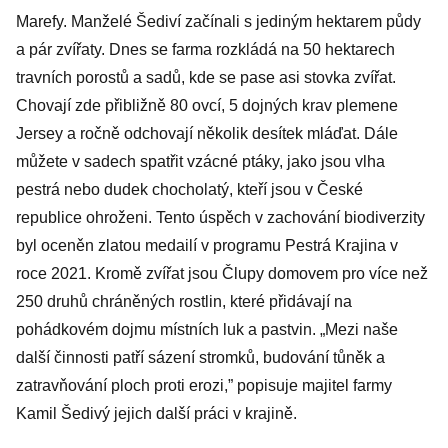
Marefy. Manželé Šediví začínali s jediným hektarem půdy
a pár zvířaty. Dnes se farma rozkládá na 50 hektarech
travních porostů a sadů, kde se pase asi stovka zvířat.
Chovají zde přibližně 80 ovcí, 5 dojných krav plemene
Jersey a ročně odchovají několik desítek mláďat. Dále
můžete v sadech spatřit vzácné ptáky, jako jsou vlha
pestrá nebo dudek chocholatý, kteří jsou v České
republice ohroženi. Tento úspěch v zachování biodiverzity
byl oceněn zlatou medailí v programu Pestrá Krajina v
roce 2021. Kromě zvířat jsou Člupy domovem pro více než
250 druhů chráněných rostlin, které přidávají na
pohádkovém dojmu místních luk a pastvin. „Mezi naše
další činnosti patří sázení stromků, budování tůněk a
zatravňování ploch proti erozi,” popisuje majitel farmy
Kamil Šedivý jejich další práci v krajině.