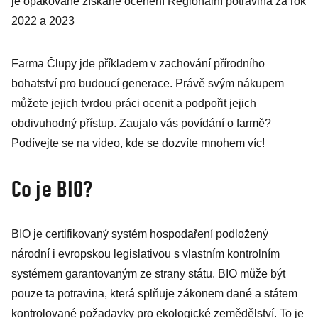
je opakovaně získané ocenění Regionální potravina za rok
2022 a 2023
Farma Člupy jde příkladem v zachování přírodního
bohatství pro budoucí generace. Právě svým nákupem
můžete jejich tvrdou práci ocenit a podpořit jejich
obdivuhodný přístup. Zaujalo vás povídání o farmě?
Podívejte se na video, kde se dozvíte mnohem víc!
Co je BIO?
BIO je certifikovaný systém hospodaření podložený
národní i evropskou legislativou s vlastním kontrolním
systémem garantovaným ze strany státu. BIO může být
pouze ta potravina, která splňuje zákonem dané a státem
kontrolované požadavky pro ekologické zemědělství. To je