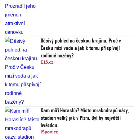
Děsivý pohled na českou krajinu. Proč v
Česku mizí voda a jak k tomu přispívají
rodinné bazény?
E15.cz
Kam míří Haraslín? Místo mrakodrapů oázy,
stadion velký jak v Plzni. Byl by největší
hvězdou
iSport.cz