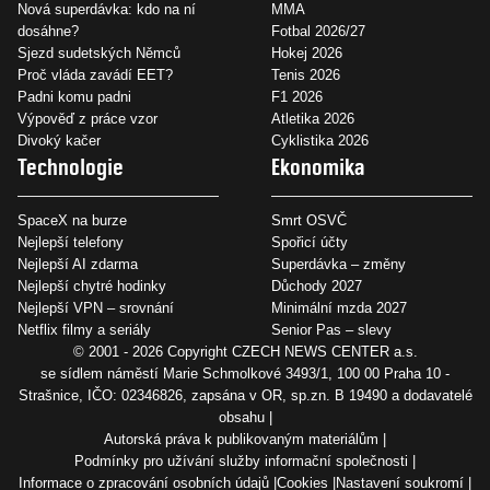
Nová superdávka: kdo na ní
MMA
dosáhne?
Fotbal 2026/27
Sjezd sudetských Němců
Hokej 2026
Proč vláda zavádí EET?
Tenis 2026
Padni komu padni
F1 2026
Výpověď z práce vzor
Atletika 2026
Divoký kačer
Cyklistika 2026
Technologie
Ekonomika
SpaceX na burze
Smrt OSVČ
Nejlepší telefony
Spořicí účty
Nejlepší AI zdarma
Superdávka – změny
Nejlepší chytré hodinky
Důchody 2027
Nejlepší VPN – srovnání
Minimální mzda 2027
Netflix filmy a seriály
Senior Pas – slevy
© 2001 - 2026 Copyright
CZECH NEWS CENTER a.s.
se sídlem náměstí Marie Schmolkové 3493/1, 100 00 Praha 10 -
Strašnice, IČO: 02346826, zapsána v OR, sp.zn. B 19490 a dodavatelé
obsahu
Autorská práva k publikovaným materiálům
Podmínky pro užívání služby informační společnosti
Informace o zpracování osobních údajů
Cookies
Nastavení soukromí