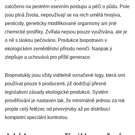
založeno na pestrém osevním postupu a péči o půdu. Pole
jsou plná života, nepoužívají se na nich umělá hnojiva,
pesticidy, geneticky modifikované organismy ani jiné
chemické postřiky. Zvířata nejsou pouze využívána, ale je
o ně s láskou pečováno. Produkce biopotravin v
ekologickém zemědělství přírodu neničí. Naopak ji
zlepšuje a uchovává pro příští generace.
Bioprodukty jsou vždy viditelně označené logy, která smí
používat pouze ti producenti, již dodržují přesné
legislativní zásady ekologické produkce. Systém
prověřování je nastaven tak, že minimálně jednou za rok
projde celý řetězec od prvovýroby až po distribuci
kompletní speciální kontrolou.