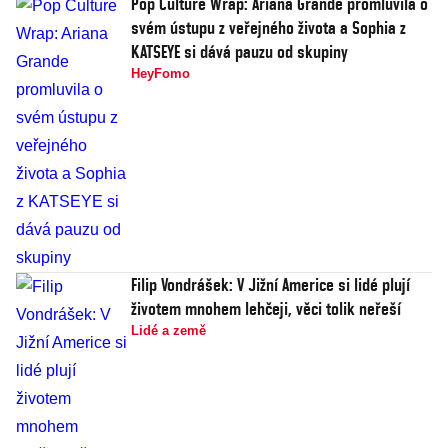
Pop Culture Wrap: Ariana Grande promluvila o
svém ústupu z veřejného života a Sophia z
KATSEYE si dává pauzu od skupiny
HeyFomo
Filip Vondrášek: V Jižní Americe si lidé plují
životem mnohem lehčeji, věci tolik neřeší
Lidé a země