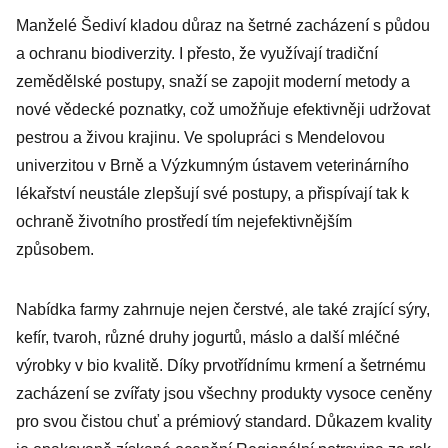
Manželé Šediví kladou důraz na šetrné zacházení s půdou
a ochranu biodiverzity. I přesto, že využívají tradiční
zemědělské postupy, snaží se zapojit moderní metody a
nové vědecké poznatky, což umožňuje efektivněji udržovat
pestrou a živou krajinu. Ve spolupráci s Mendelovou
univerzitou v Brně a Výzkumným ústavem veterinárního
lékařství neustále zlepšují své postupy, a přispívají tak k
ochraně životního prostředí tím nejefektivnějším
způsobem.
Nabídka farmy zahrnuje nejen čerstvé, ale také zrající sýry,
kefír, tvaroh, různé druhy jogurtů, máslo a další mléčné
výrobky v bio kvalitě. Díky prvotřídnímu krmení a šetrnému
zacházení se zvířaty jsou všechny produkty vysoce ceněny
pro svou čistou chuť a prémiový standard. Důkazem kvality