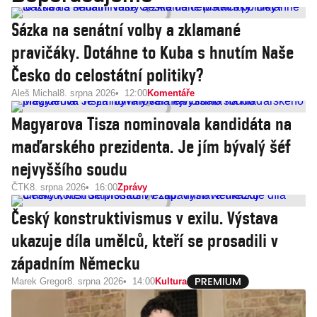
Sázka na senátní volby a zklamané
pravičáky. Dotáhne to Kuba s hnutím Naše
Česko do celostátní politiky?
Aleš Michal
8. srpna 2026
12:00
Komentáře
Magyarova Tisza nominovala kandidáta na
maďarského prezidenta. Je jím bývalý šéf
nejvyššího soudu
ČTK
8. srpna 2026
16:00
Zprávy
Český konstruktivismus v exilu. Výstava
ukazuje díla umělců, kteří se prosadili v
západním Německu
Marek Gregor
8. srpna 2026
14:00
Kultura