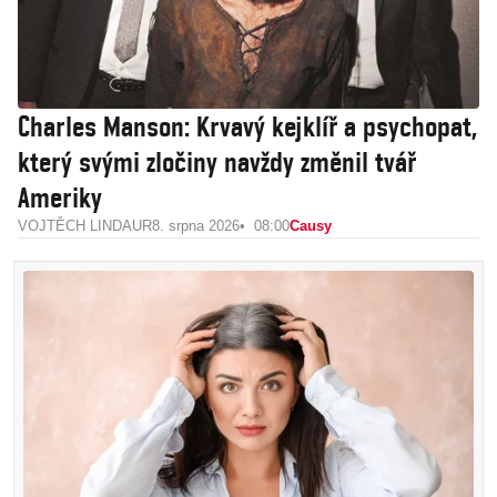
Charles Manson: Krvavý kejklíř a psychopat,
který svými zločiny navždy změnil tvář
Ameriky
VOJTĚCH LINDAUR
8. srpna 2026
08:00
Causy