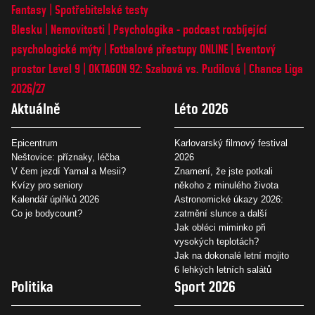
Fantasy
Spotřebitelské testy
Blesku
Nemovitosti
Psychologika - podcast rozbíjející
psychologické mýty
Fotbalové přestupy ONLINE
Eventový
prostor Level 9
OKTAGON 92: Szabová vs. Pudilová
Chance Liga
2026/27
Aktuálně
Léto 2026
Epicentrum
Karlovarský filmový festival
Neštovice: příznaky, léčba
2026
V čem jezdí Yamal a Mesii?
Znamení, že jste potkali
Kvízy pro seniory
někoho z minulého života
Kalendář úplňků 2026
Astronomické úkazy 2026:
Co je bodycount?
zatmění slunce a další
Jak obléci miminko při
vysokých teplotách?
Jak na dokonalé letní mojito
6 lehkých letních salátů
Politika
Sport 2026