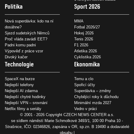
Politika
Sport 2026
Nová superdávka: kdo na ní
MMA
dosáhne?
Fotbal 2026/27
Sjezd sudetských Němců
Hokej 2026
Proč vláda zavádí EET?
Tenis 2026
Padni komu padni
F1 2026
Výpověď z práce vzor
Atletika 2026
Divoký kačer
Cyklistika 2026
Technologie
Ekonomika
SpaceX na burze
Temu a clo
Nejlepší telefony
Spořicí účty
Nejlepší AI zdarma
Superdávka – změny
Nejlepší chytré hodinky
Chybějící roky k důchodu
Nejlepší VPN – srovnání
Minimální mzda 2027
Netflix filmy a seriály
Vedro v práci
© 2001 - 2026 Copyright
CZECH NEWS CENTER a.s.
se sídlem náměstí Marie Schmolkové 3493/1, 100 00 Praha 10 -
Strašnice, IČO: 02346826, zapsána v OR, sp.zn. B 19490 a dodavatelé
obsahu