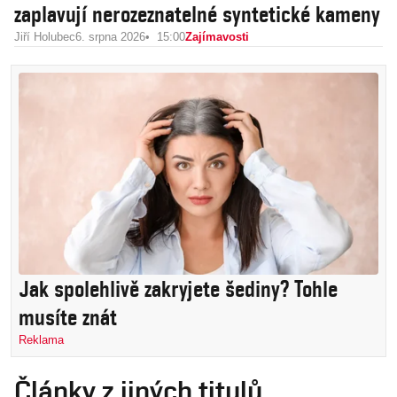
zaplavují nerozeznatelné syntetické kameny
Jiří Holubec
6. srpna 2026
15:00
Zajímavosti
Jak spolehlivě zakryjete šediny? Tohle
musíte znát
Reklama
Články z jiných titulů