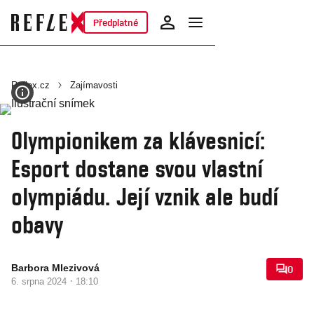
Předplatné
Reflex.cz
Zajímavosti
Olympionikem za klávesnicí:
Esport dostane svou vlastní
olympiádu. Její vznik ale budí
obavy
Barbora Mlezivová
0
·
6. srpna 2024
18:10