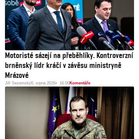
Motoristé sázejí na přeběhlíky. Kontroverzní
brněnský lídr kráčí v závěsu ministryně
Mrázové
Jiří Sezemský
6. srpna 2026
16:00
Komentáře