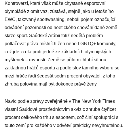
Kontroverzí, která však může chystané esportovní
olympiádě zlomit vaz, zůstává, stejně jako u letošního
EWC, takzvaný sportwashing, neboli pojem označující
odvádění pozornosti od neetického chování dané země
skrze sport. Saúdské Arábii totiž nedělá problém
potlačovat práva místních žen nebo LGBTQ+ komunity,
což jde zcela proti jedné ze základních olympijských
myšlenek – rovnosti. Země se přitom chlubí silnou
základnou hráčů esportu a podle slov tamního výboru se
mezi hráče řadí šedesát sedm procent obyvatel, z toho
zhruba polovina mají být dokonce právě ženy.
Navíc podle zprávy zveřejněné v The New York Times
vlastní Saúdové prostřednictvím akvizic zhruba čtyřicet
procent celkového trhu s esportem, což činí spolupráci s
touto zemí pro každého v odvětví prakticky nevyhnutelnou.