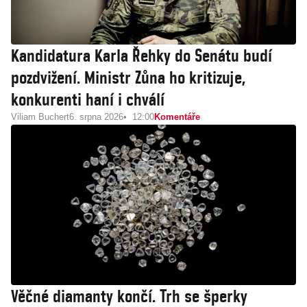
Kandidatura Karla Řehky do Senátu budí
pozdvižení. Ministr Zůna ho kritizuje,
konkurenti haní i chválí
Viliam Buchert
6. srpna 2026
12:00
Komentáře
Věčné diamanty končí. Trh se šperky