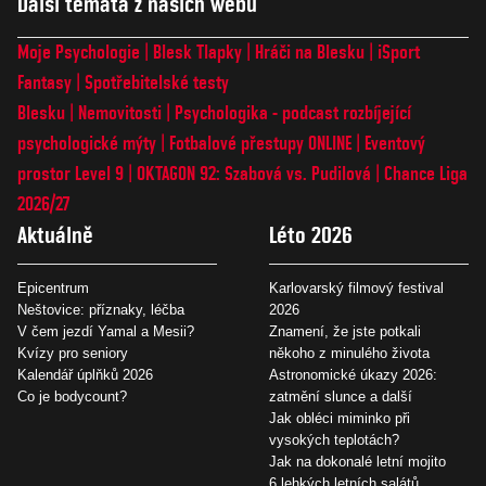
Další témata z našich webů
Moje Psychologie
Blesk Tlapky
Hráči na Blesku
iSport
Fantasy
Spotřebitelské testy
Blesku
Nemovitosti
Psychologika - podcast rozbíjející
psychologické mýty
Fotbalové přestupy ONLINE
Eventový
prostor Level 9
OKTAGON 92: Szabová vs. Pudilová
Chance Liga
2026/27
Aktuálně
Léto 2026
Epicentrum
Karlovarský filmový festival
Neštovice: příznaky, léčba
2026
V čem jezdí Yamal a Mesii?
Znamení, že jste potkali
Kvízy pro seniory
někoho z minulého života
Kalendář úplňků 2026
Astronomické úkazy 2026:
Co je bodycount?
zatmění slunce a další
Jak obléci miminko při
vysokých teplotách?
Jak na dokonalé letní mojito
6 lehkých letních salátů