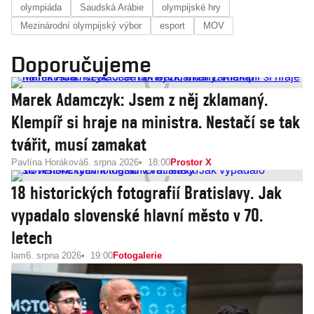
olympiáda
Saudská Arábie
olympijské hry
Mezinárodní olympijský výbor
esport
MOV
Doporučujeme
Marek Adamczyk: Jsem z něj zklamaný.
Klempíř si hraje na ministra. Nestačí se tak
tvářit, musí zamakat
Pavlína Horáková
6. srpna 2026
18:00
Prostor X
18 historických fotografií Bratislavy. Jak
vypadalo slovenské hlavní město v 70.
letech
lam
6. srpna 2026
19:00
Fotogalerie