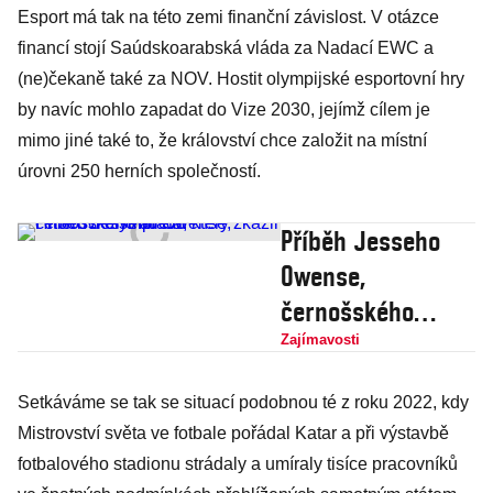
Esport má tak na této zemi finanční závislost. V otázce
financí stojí Saúdskoarabská vláda za Nadací EWC a
(ne)čekaně také za NOV. Hostit olympijské esportovní hry
by navíc mohlo zapadat do Vize 2030, jejímž cílem je
mimo jiné také to, že království chce založit na místní
úrovni 250 herních společností.
Příběh Jesseho
Owense,
černošského
atleta, který zkazil
Zajímavosti
Hitlerovi
Setkáváme se tak se situací podobnou té z roku 2022, kdy
olympiádu
Mistrovství světa ve fotbale pořádal Katar a při výstavbě
fotbalového stadionu strádaly a umíraly tisíce pracovníků