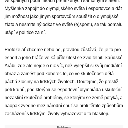
ve špatných podmínkách přehlížených samotným státem.
Myšlenka zapojit do olympijského světa i esportovce a dát
jim možnost jako jiným sportovcům soutěžit o olympijské
zlato a nesmrtelný odkaz ve světě (e)sportu, se tak pomalu
utápí v politice za ní.
Protože ať chceme nebo ne, pravdou zůstává, že je to pro
esport a jeho hráče velká příležitost se zviditelnit. Saúdské
Arábii zde ale nejde o nic víc, než vylepšit si svůj mediální
obraz a zamést pod koberec to, co ve skutečnosti dělá –
páchá zločiny na lidských životech. Doufejme, že prestiž
pěti kruhů, pod kterými se esportovní olympiáda uskuteční,
nezastíní skutečné problémy, se kterými se země potýká, a
naopak zvedne mezinárodní chuť se proti těmto způsobům
zacházení s lidskými životy vyhrazovat o to hlasitěji.