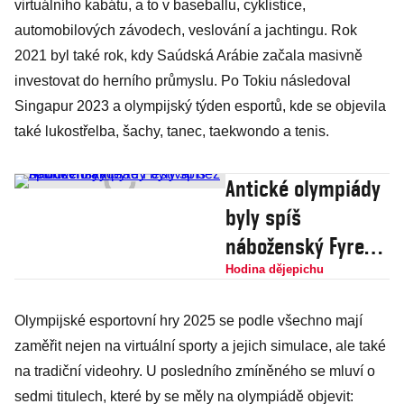
virtuálního kabátu, a to v baseballu, cyklistice,
automobilových závodech, veslování a jachtingu. Rok
2021 byl také rok, kdy Saúdská Arábie začala masivně
investovat do herního průmyslu. Po Tokiu následoval
Singapur 2023 a olympijský týden esportů, kde se objevila
také lukostřelba, šachy, tanec, taekwondo a tenis.
Antické olympiády
byly spíš
náboženský Fyre
Festival než
Hodina dějepichu
sportovní akce
Olympijské esportovní hry 2025 se podle všechno mají
zaměřit nejen na virtuální sporty a jejich simulace, ale také
na tradiční videohry. U posledního zmíněného se mluví o
sedmi titulech, které by se měly na olympiádě objevit: