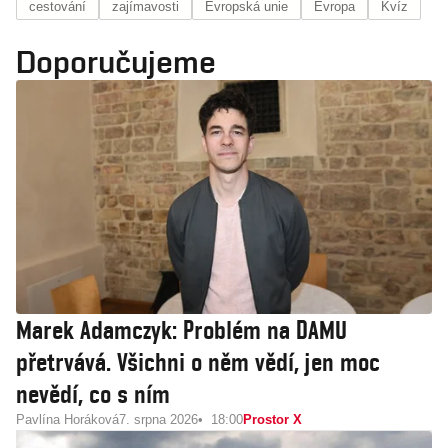
cestování
zajímavosti
Evropská unie
Evropa
Kvíz
Doporučujeme
Marek Adamczyk: Problém na DAMU
přetrvává. Všichni o něm vědí, jen moc
nevědí, co s ním
Pavlína Horáková
7. srpna 2026
18:00
Prostor X