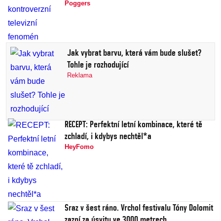
Poggers
Jak vybrat barvu, která vám bude slušet?
Tohle je rozhodující
Reklama
RECEPT: Perfektní letní kombinace, které tě
zchladí, i kdybys nechtěl*a
HeyFomo
Sraz v šest ráno. Vrchol festivalu Tóny Dolomit
zazní za úsvitu ve 3000 metrech