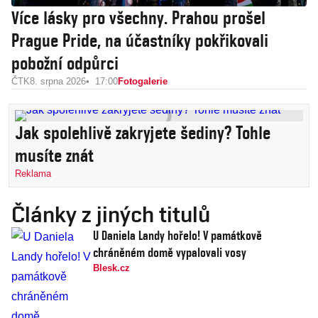
Více lásky pro všechny. Prahou prošel
Prague Pride, na účastníky pokřikovali
pobožní odpůrci
ČTK
8. srpna 2026
17:00
Fotogalerie
Jak spolehlivě zakryjete šediny? Tohle
musíte znát
Reklama
Články z jiných titulů
U Daniela Landy hořelo! V památkově
chráněném domě vypalovali vosy
Blesk.cz