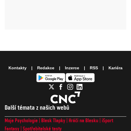
Kontakty
Redakce
Inzerce
RSS
Kariéra
Další témata z našich webů
Moje Psychologie
Blesk Tlapky
Hráči na Blesku
iSport
Fantasy
Spotřebitelské testy