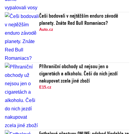
Češi bodovali v nejtěžším enduro závodě
planety. Znáte Red Bull Romaniacs?
Auto.cz
Příhraniční obchody už nejsou jen o
cigaretách a alkoholu. Češi do nich jezdí
nakupovat zcela jiné zboží
E15.cz
Fotbalové přestupy ONLINE: odchod Vindahla ze