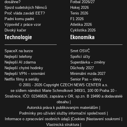
dosáhne?
Fotbal 2026/27
Sjezd sudetských Němců
Hokej 2026
Proč vláda zavádí EET?
Tenis 2026
Padni komu padni
F1 2026
Výpověď z práce vzor
Atletika 2026
Divoký kačer
Cyklistika 2026
Technologie
Ekonomika
SpaceX na burze
Smrt OSVČ
Nejlepší telefony
Spořicí účty
Nejlepší AI zdarma
Superdávka – změny
Nejlepší chytré hodinky
Důchody 2027
Nejlepší VPN – srovnání
Minimální mzda 2027
Netflix filmy a seriály
Senior Pas – slevy
© 2001 - 2026 Copyright
CZECH NEWS CENTER a.s.
se sídlem náměstí Marie Schmolkové 3493/1, 100 00 Praha 10 -
Strašnice, IČO: 02346826, zapsána v OR, sp.zn. B 19490 a dodavatelé
obsahu
Autorská práva k publikovaným materiálům
Podmínky pro užívání služby informační společnosti
Informace o zpracování osobních údajů
Cookies
Nastavení soukromí
Vlastnická struktura