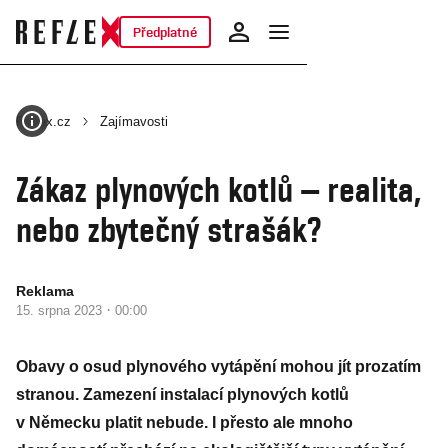
Předplatné
Reflex.cz
Zajímavosti
Zákaz plynových kotlů – realita,
nebo zbytečný strašák?
Reklama
·
15. srpna 2023
00:00
Obavy o osud plynového vytápění mohou jít prozatím
stranou. Zamezení instalací plynových kotlů
v Německu platit nebude. I přesto ale mnoho