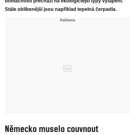
domácností přechází na ekologičtější typy vytápění.
Stále oblíbenější jsou například tepelná čerpadla.
Německo muselo couvnout