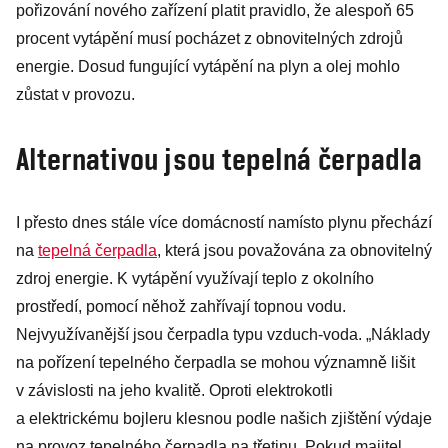
pořizování nového zařízení platit pravidlo, že alespoň 65
procent vytápění musí pocházet z obnovitelných zdrojů
energie. Dosud fungující vytápění na plyn a olej mohlo
zůstat v provozu.
Alternativou jsou tepelná čerpadla
I přesto dnes stále více domácností namísto plynu přechází
na
tepelná čerpadla
, která jsou považována za obnovitelný
zdroj energie. K vytápění využívají teplo z okolního
prostředí, pomocí něhož zahřívají topnou vodu.
Nejvyužívanější jsou čerpadla typu vzduch-voda. „Náklady
na pořízení tepelného čerpadla se mohou významně lišit
v závislosti na jeho kvalitě. Oproti elektrokotli
a elektrickému bojleru klesnou podle našich zjištění výdaje
na provoz tepelného čerpadla na třetinu. Pokud majitel