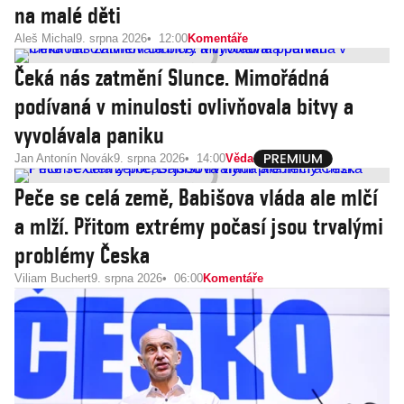
na malé děti
Aleš Michal
9. srpna 2026
12:00
Komentáře
Čeká nás zatmění Slunce. Mimořádná
podívaná v minulosti ovlivňovala bitvy a
vyvolávala paniku
Jan Antonín Novák
9. srpna 2026
14:00
Věda
Peče se celá země, Babišova vláda ale mlčí
a mlží. Přitom extrémy počasí jsou trvalými
problémy Česka
Viliam Buchert
9. srpna 2026
06:00
Komentáře