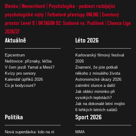
Blesku
Nemovitosti
Psychologika - podcast rozbíjející
psychologické mýty
Fotbalové přestupy ONLINE
Eventový
prostor Level 9
OKTAGON 92: Szabová vs. Pudilová
Chance Liga
2026/27
Aktuálně
Léto 2026
Epicentrum
Karlovarský filmový festival
Neštovice: příznaky, léčba
2026
V čem jezdí Yamal a Mesii?
Znamení, že jste potkali
Kvízy pro seniory
někoho z minulého života
Kalendář úplňků 2026
Astronomické úkazy 2026:
Co je bodycount?
zatmění slunce a další
Jak obléci miminko při
vysokých teplotách?
Jak na dokonalé letní mojito
6 lehkých letních salátů
Politika
Sport 2026
Nová superdávka: kdo na ní
MMA