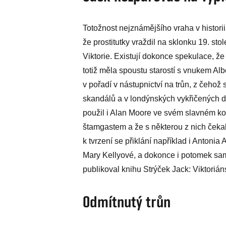
Totožnost nejznámějšího vraha v historii 
že prostitutky vraždil na sklonku 19. sto
Viktorie. Existují dokonce spekulace, že 
totiž měla spoustu starostí s vnukem Al
v pořadí v nástupnictví na trůn, z čehož 
skandálů a v londýnských vykřičených 
použil i Alan Moore ve svém slavném kom
štamgastem a že s některou z nich čekal
k tvrzení se přiklání například i Antoni
Mary Kellyové, a dokonce i potomek sam
publikoval knihu Strýček Jack: Viktoriá
Odmítnutý trůn