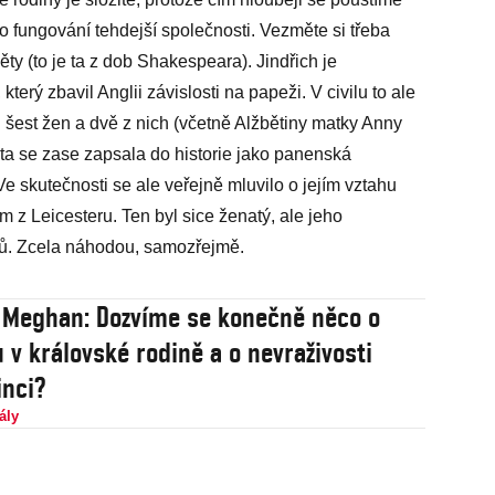
o fungování tehdejší společnosti. Vezměte si třeba
běty (to je ta z dob Shakespeara). Jindřich je
terý zbavil Anglii závislosti na papeži. V civilu to ale
l šest žen a dvě z nich (včetně Alžbětiny matky Anny
ta se zase zapsala do historie jako panenská
Ve skutečnosti se ale veřejně mluvilo o jejím vztahu
z Leicesteru. Ten byl sice ženatý, ale jeho
ů. Zcela náhodou, samozřejmě.
 Meghan: Dozvíme se konečně něco o
 v královské rodině a o nevraživosti
inci?
ály