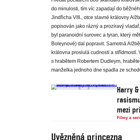
do minulosti, tím víc zapadají do běžnéh
Jindřicha VIII., otce slavné královny Alž
popisován jako rázný a prozíravý vladař, k
byl paranoidní surovec a tyran, který mě
Boleynové) dal popravit. Samotná Alžbě
královna proslulá cudností a střídmostí. 
s hrabětem Robertem Dudleym, hrabětem 
manželka jednoho dne spadla ze schod
Harry &
rasismu
mezi pr
Filmy a seri
Uvězněná princezna