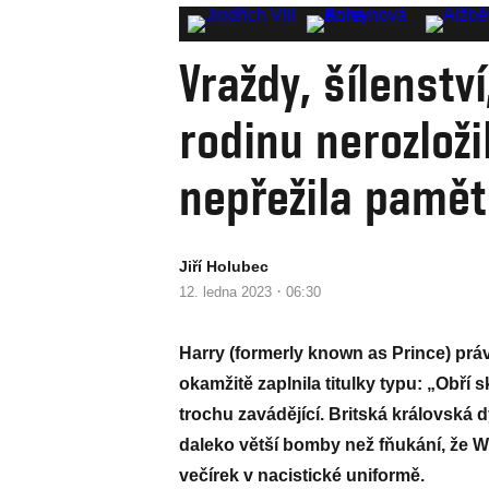
Vraždy, šílenstv
rodinu nerozloži
nepřežila pamět
Jiří Holubec
·
12. ledna 2023
06:30
Harry (formerly known as Prince) prá
okamžitě zaplnila titulky typu: „Obří
trochu zavádějící. Britská královská d
daleko větší bomby než fňukání, že Wi
večírek v nacistické uniformě.