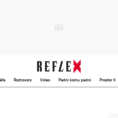
áře
Rozhovory
Video
Padni komu padni
Prostor X