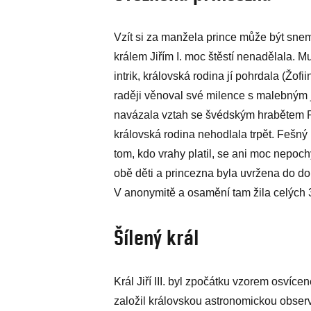
Vzít si za manžela prince může být sne
králem Jiřím I. moc štěstí nenadělala.
intrik, královská rodina jí pohrdala (Žo
raději věnoval své milence s malebným
navázala vztah se švédským hrabětem 
královská rodina nehodlala trpět. Fešný
tom, kdo vrahy platil, se ani moc nepoch
obě děti a princezna byla uvržena do 
V anonymitě a osamění tam žila celých 3
Šílený král
Král Jiří III. byl zpočátku vzorem osví
založil královskou astronomickou observ