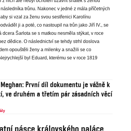
en z nich ale nebyl ochoten uzavřít sňatek s ženou
 následníka trůnu. Nakonec v jedné z mála příčetných
, aby si vzal za ženu svou sestřenici Karolínu
áděl ji a poté, co nastoupil na trůn jako Jiří IV., se
iná dcera Šarlota se s matkou nesměla stýkat, v roce
l bez dědice. O následnictví se tehdy strhl doslova
em opouštěli ženy a milenky a snažili se co
 Nejrychlejší byl Eduard, kterému se v roce 1819
 Meghan: První díl dokumentu je vážně k
tí, ve druhém a třetím pár zásadních věcí
ály
atní pásce královského paláce