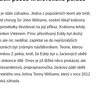
je stále záhadou. Jedna z populárních teorií ale tvrdí,
letí chirurg Sir John Williams, osobní lékař královny
prostitutky likvidoval na její příkaz. Královna tehdy
bertem Viktorem. Princ přezdívaný Eddy byl druhý
si ale nic nedělal, zaplétal se do nejrůznějších
domech byl známým návštěvníkem. Teorie, kterou
iksu Z pekla, tvrdí, že Eddy byl u Jackových obětí
 dokonce dítě. Dnes je již těžké něco prokázat, ale
a Alexanderová, praprapravnučka Jackovy páté oběti
otného sira Johna Tonny Williams, který v roce 2012
nská záhada.