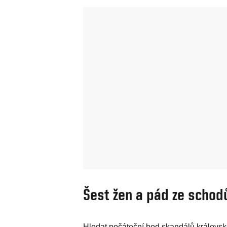
Šest žen a pád ze schod
Hledat počáteční bod skandálů královské