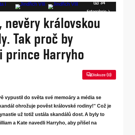
34
Fotogalerie
í, nevěry královskou
ly. Tak proč by
i prince Harryho
Diskuze (
0
)
vě vypustil do světa své memoáry a média se
 skandál ohrožuje pověst královské rodiny!“ Což je
ynastie už totiž ustála skandálů dost. A byly to
lliam a Kate navedli Harryho, aby přišel na