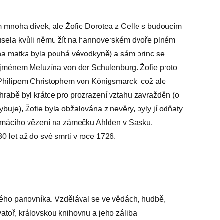
m mnoha dívek, ale Žofie Dorotea z Celle s budoucím
 Musela kvůli němu žít na hannoverském dvoře plném
fiina matka byla pouhá vévodkyně) a sám princ se
 jménem Meluzína von der Schulenburg. Žofie proto
Philipem Christophem von Königsmarck, což ale
 hrabě byl krátce pro prozrazení vztahu zavražděn (o
ybuje), Žofie byla obžalována z nevěry, byly jí odňaty
domácího vězení na zámečku Ahlden v Sasku.
0 let až do své smrti v roce 1726.
ceného panovníka. Vzdělával se ve vědách, hudbě,
atoř, královskou knihovnu a jeho záliba