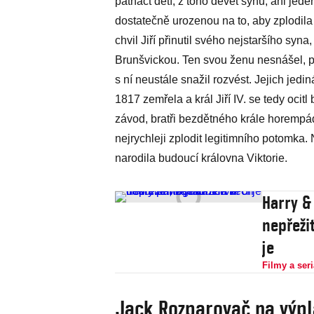
patnáct dětí, z toho devět synů, ani jed
dostatečně urozenou na to, aby zplodila
chvil Jiří přinutil svého nejstaršího syna
Brunšvickou. Ten svou ženu nesnášel, podv
s ní neustále snažil rozvést. Jejich jed
1817 zemřela a král Jiří IV. se tedy ocit
závod, bratři bezdětného krále horempád
nejrychleji zplodit legitimního potomka.
narodila budoucí královna Viktorie.
Harry &
nepřeži
je
Filmy a seri
Jack Rozparovač na výpl