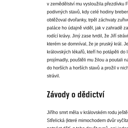
v zemědělství mu vysloužila přezdívku F
podivných stavů, kdy celé hodiny brebent
obtěžoval dvořanky, trpěl záchvaty zuř
paláce ho údajně viděl, jak v zahradě 
rodící krávy. Jiný zase tvrdil, že Jiří st
kterém se domníval, že je pruský král. 
královských lékařů, kteří ho potápěli do 
projímadly, pouštěli mu žilou a poutali
do horších a horších stavů a prožil v nic
strávil.
Závody o dědictví
Jiřího smrt měla v královském rodu ješt
Střelická (které mimochodem dvůr vyčítal