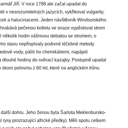
armář Jiří. V roce 1788 ale začal upadat do
il v nesrozumitelných jazycích, vykřikoval vulgarity,
ivosti a halucinacemi. Jeden návštěvník Windsorského
zahrabává pečenou kotletu ve snaze vypěstovat strom
rávil několik hodin vášnivou debatou se stromem, o
Jeho stavu nepřispívaly podivné léčebné metody
ledové vody, pálili ho chemikáliemi, napájeli
 na dlouhé hodiny do svěrací kazajky. Postupně upadal
h skoro polovinu z 60 let, které na anglickém trůnu
ě další dohru. Jeho ženou byla Šarlota Meklenbursko-
 rysy prozrazující africké předky). Měli spolu celkem