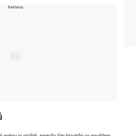
ů
 rodiny je složité, protože čím hlouběji se pouštíme