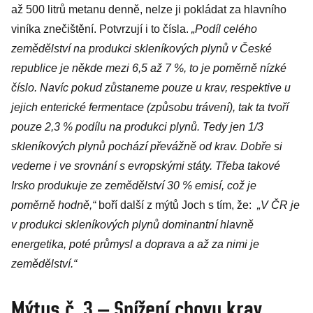
až 500 litrů metanu denně, nelze ji pokládat za hlavního
viníka znečištění. Potvrzují i to čísla.
„Podíl celého
zemědělství na produkci skleníkových plynů v České
republice je někde mezi 6,5 až 7 %, to je poměrně nízké
číslo. Navíc pokud zůstaneme pouze u krav, respektive u
jejich enterické fermentace (způsobu trávení), tak ta tvoří
pouze 2,3 % podílu na produkci plynů. Tedy jen 1/3
skleníkových plynů pochází převážně od krav. Dobře si
vedeme i ve srovnání s evropskými státy. Třeba takové
Irsko produkuje ze zemědělství 30 % emisí, což je
poměrně hodně,“
boří další z mýtů Joch s tím, že:
„V ČR je
v produkci skleníkových plynů dominantní hlavně
energetika, poté průmysl a doprava a až za nimi je
zemědělství.“
Mýtus č. 3 – Snížení chovu krav