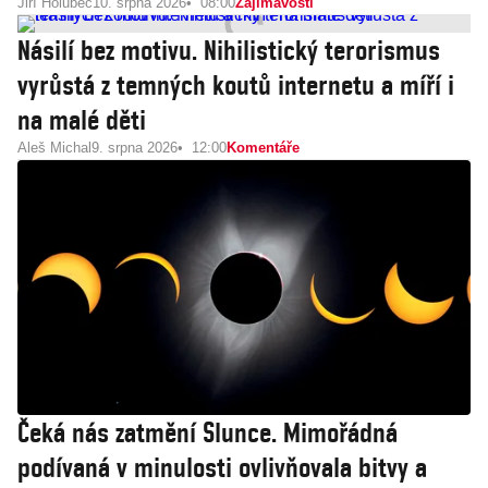
Jiří Holubec
10. srpna 2026
08:00
Zajímavosti
Násilí bez motivu. Nihilistický terorismus
vyrůstá z temných koutů internetu a míří i
na malé děti
Aleš Michal
9. srpna 2026
12:00
Komentáře
Čeká nás zatmění Slunce. Mimořádná
podívaná v minulosti ovlivňovala bitvy a