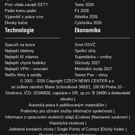
Proč vláda zavádí EET?
Tenis 2026
Padni komu padni
F1 2026
Výpověď z práce vzor
Atletika 2026
Divoký kačer
Cyklistika 2026
Technologie
Ekonomika
SpaceX na burze
Smrt OSVČ
Nejlepší telefony
Spořicí účty
Nejlepší AI zdarma
Superdávka – změny
Nejlepší chytré hodinky
Důchody 2027
Nejlepší VPN – srovnání
Minimální mzda 2027
Netflix filmy a seriály
Senior Pas – slevy
© 2001 - 2026 Copyright
CZECH NEWS CENTER a.s.
se sídlem náměstí Marie Schmolkové 3493/1, 100 00 Praha 10 -
Strašnice, IČO: 02346826, zapsána v OR, sp.zn. B 19490 a dodavatelé
obsahu
Autorská práva k publikovaným materiálům
Podmínky pro užívání služby informační společnosti
Informace o zpracování osobních údajů
Cookies
Nastavení soukromí
Vlastnická struktura
Jednotná kontaktní místa / Single Points of Contact
Etický kodex