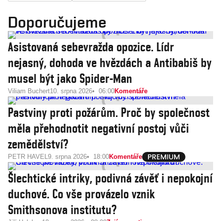
Doporučujeme
Asistovaná sebevražda opozice. Lídr
nejasný, dohoda ve hvězdách a Antibabiš by
musel být jako Spider-Man
Viliam Buchert
10. srpna 2026
06:00
Komentáře
Pastviny proti požárům. Proč by společnost
měla přehodnotit negativní postoj vůči
zemědělství?
PETR HAVEL
9. srpna 2026
18:00
Komentáře
Šlechtické intriky, podivná závěť i nepokojní
duchové. Co vše provázelo vznik
Smithsonova institutu?