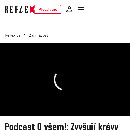
Předplatné
Reflex.cz
Zajímavosti
Podcast O všem!: Zvyšují krávy