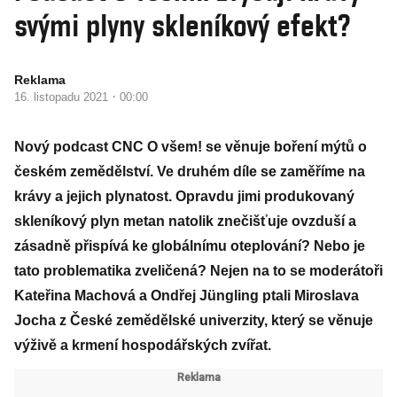
svými plyny skleníkový efekt?
Reklama
·
16. listopadu 2021
00:00
Nový podcast CNC O všem! se věnuje boření mýtů o
českém zemědělství. Ve druhém díle se zaměříme na
krávy a jejich plynatost. Opravdu jimi produkovaný
skleníkový plyn metan natolik znečišťuje ovzduší a
zásadně přispívá ke globálnímu oteplování? Nebo je
tato problematika zveličená? Nejen na to se moderátoři
Kateřina Machová a Ondřej Jüngling ptali Miroslava
Jocha z České zemědělské univerzity, který se věnuje
výživě a krmení hospodářských zvířat.