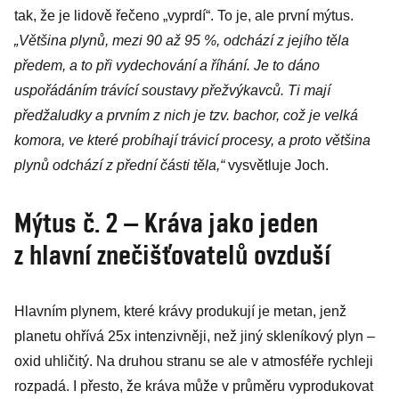
tak, že je lidově řečeno „vyprdí“. To je, ale první mýtus.
„Většina plynů, mezi 90 až 95 %, odchází z jejího těla
předem, a to při vydechování a říhání. Je to dáno
uspořádáním trávící soustavy přežvýkavců. Ti mají
předžaludky a prvním z nich je tzv. bachor, což je velká
komora, ve které probíhají trávicí procesy, a proto většina
plynů odchází z přední části těla,“
vysvětluje Joch.
Mýtus č. 2 – Kráva jako jeden
z hlavní znečišťovatelů ovzduší
Hlavním plynem, které krávy produkují je metan, jenž
planetu ohřívá 25x intenzivněji, než jiný skleníkový plyn –
oxid uhličitý. Na druhou stranu se ale v atmosféře rychleji
rozpadá. I přesto, že kráva může v průměru vyprodukovat