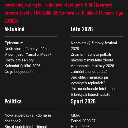
psychologické mýty
Fotbalové přestupy ONLINE
Eventový
prostor Level 9
OKTAGON 92: Szabová vs. Pudilová
Chance Liga
2026/27
Aktuálně
Léto 2026
Epicentrum
Karlovarský filmový festival
Neštovice: příznaky, léčba
2026
V čem jezdí Yamal a Mesii?
Znamení, že jste potkali
Kvízy pro seniory
někoho z minulého života
Kalendář úplňků 2026
Astronomické úkazy 2026:
Co je bodycount?
zatmění slunce a další
Jak obléci miminko při
vysokých teplotách?
Jak na dokonalé letní mojito
6 lehkých letních salátů
Politika
Sport 2026
Nová superdávka: kdo na ní
MMA
dosáhne?
Fotbal 2026/27
Sjezd sudetských Němců
Hokej 2026