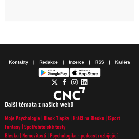
Kontakty
Redakce
Inzerce
RSS
Kariéra
Další témata z našich webů
Moje Psychologie
Blesk Tlapky
Hráči na Blesku
iSport
Fantasy
Spotřebitelské testy
Blesku
Nemovitosti
Psychologika - podcast rozbíjející