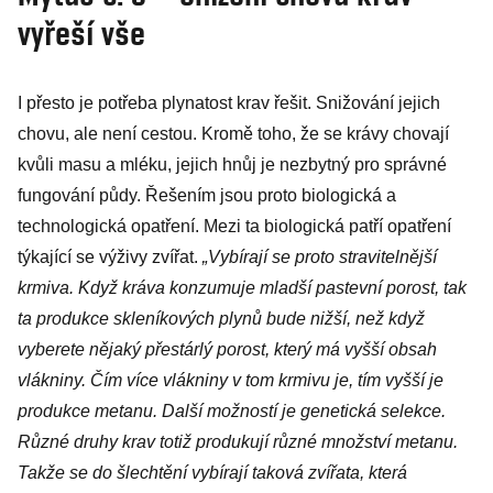
vyřeší vše
I přesto je potřeba plynatost krav řešit. Snižování jejich
chovu, ale není cestou. Kromě toho, že se krávy chovají
kvůli masu a mléku, jejich hnůj je nezbytný pro správné
fungování půdy. Řešením jsou proto biologická a
technologická opatření. Mezi ta biologická patří opatření
týkající se výživy zvířat.
„Vybírají se proto stravitelnější
krmiva. Když kráva konzumuje mladší pastevní porost, tak
ta produkce skleníkových plynů bude nižší, než když
vyberete nějaký přestárlý porost, který má vyšší obsah
vlákniny. Čím více vlákniny v tom krmivu je, tím vyšší je
produkce metanu. Další možností je genetická selekce.
Různé druhy krav totiž produkují různé množství metanu.
Takže se do šlechtění vybírají taková zvířata, která