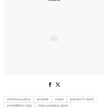
skleníkové plyny
prclanek
metan
podcast O všem!
zemědělství mýty
kráva produkce plynů