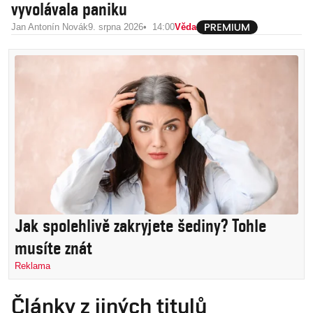
vyvolávala paniku
Jan Antonín Novák
9. srpna 2026
14:00
Věda
Jak spolehlivě zakryjete šediny? Tohle
musíte znát
Reklama
Články z jiných titulů