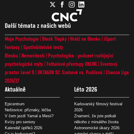
Další témata z našich webů
Moje Psychologie
Blesk Tlapky
Hráči na Blesku
iSport
Fantasy
Spotřebitelské testy
Blesku
Nemovitosti
Psychologika - podcast rozbíjející
psychologické mýty
Fotbalové přestupy ONLINE
Eventový
prostor Level 9
OKTAGON 92: Szabová vs. Pudilová
Chance Liga
2026/27
Aktuálně
Léto 2026
Epicentrum
Karlovarský filmový festival
Neštovice: příznaky, léčba
2026
V čem jezdí Yamal a Mesii?
Znamení, že jste potkali
Kvízy pro seniory
někoho z minulého života
Kalendář úplňků 2026
Astronomické úkazy 2026:
Co je bodycount?
zatmění slunce a další