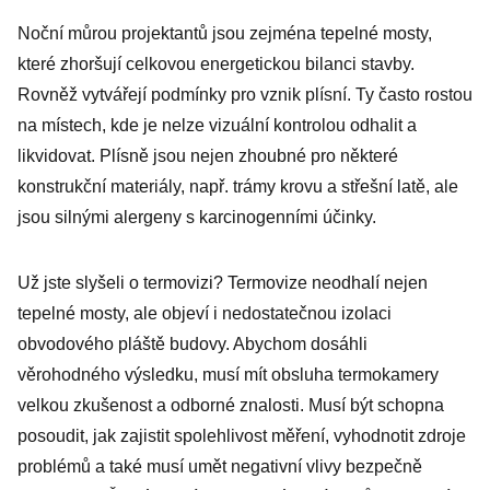
Noční můrou projektantů jsou zejména tepelné mosty,
které zhoršují celkovou energetickou bilanci stavby.
Rovněž vytvářejí podmínky pro vznik plísní. Ty často rostou
na místech, kde je nelze vizuální kontrolou odhalit a
likvidovat. Plísně jsou nejen zhoubné pro některé
konstrukční materiály, např. trámy krovu a střešní latě, ale
jsou silnými alergeny s karcinogenními účinky.
Už jste slyšeli o termovizi? Termovize neodhalí nejen
tepelné mosty, ale objeví i nedostatečnou izolaci
obvodového pláště budovy. Abychom dosáhli
věrohodného výsledku, musí mít obsluha termokamery
velkou zkušenost a odborné znalosti. Musí být schopna
posoudit, jak zajistit spolehlivost měření, vyhodnotit zdroje
problémů a také musí umět negativní vlivy bezpečně