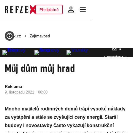
Předplatné
Reflex.cz
Zajímavosti
3
Fotogalerie
Můj dům můj hrad
Reklama
·
9. listopadu 2021
00:00
Mnoho majitelů rodinných domů trápí vysoké náklady
za vytápění a stále se zvyšující ceny energií. Starší
budovy i novostavby často vykazují konstrukční