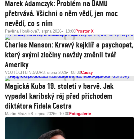
Marek Adamczyk: Problém na DAMU
přetrvává. Všichni o něm vědí, jen moc
nevědí, co s ním
Pavlína Horáková
7. srpna 2026
18:00
Prostor X
Charles Manson: Krvavý kejklíř a psychopat,
který svými zločiny navždy změnil tvář
Ameriky
VOJTĚCH LINDAUR
8. srpna 2026
08:00
Causy
Magická Kuba 19. století v barvě. Jak
vypadal karibský ráj před příchodem
diktátora Fidela Castra
Martin Mrázek
8. srpna 2026
10:00
Fotogalerie