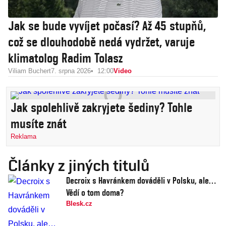
Jak se bude vyvíjet počasí? Až 45 stupňů,
což se dlouhodobě nedá vydržet, varuje
klimatolog Radim Tolasz
Viliam Buchert
7. srpna 2026
12:00
Video
Jak spolehlivě zakryjete šediny? Tohle
musíte znát
Reklama
Články z jiných titulů
Decroix s Havránkem dováděli v Polsku, ale…
Vědí o tom doma?
Blesk.cz