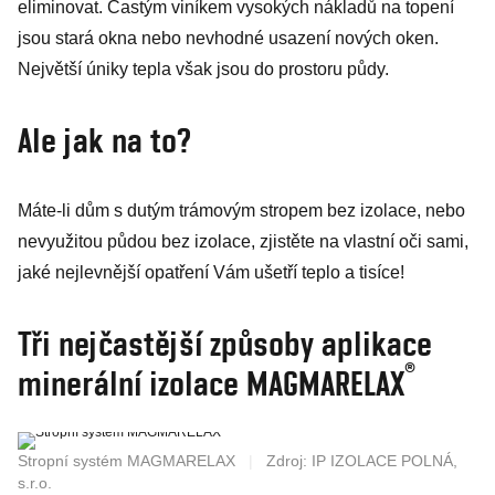
eliminovat. Častým viníkem vysokých nákladů na topení
jsou stará okna nebo nevhodné usazení nových oken.
Největší úniky tepla však jsou do prostoru půdy.
Ale jak na to?
Máte-li dům s dutým trámovým stropem bez izolace, nebo
nevyužitou půdou bez izolace, zjistěte na vlastní oči sami,
jaké nejlevnější opatření Vám ušetří teplo a tisíce!
Tři nejčastější způsoby aplikace
®
minerální izolace MAGMARELAX
Stropní systém MAGMARELAX
|
Zdroj: IP IZOLACE POLNÁ,
s.r.o.