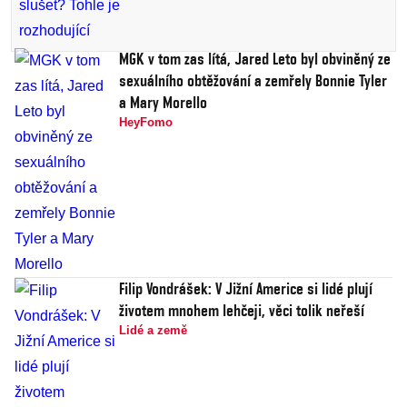
MGK v tom zas lítá, Jared Leto byl obviněný ze
sexuálního obtěžování a zemřely Bonnie Tyler
a Mary Morello
HeyFomo
Filip Vondrášek: V Jižní Americe si lidé plují
životem mnohem lehčeji, věci tolik neřeší
Lidé a země