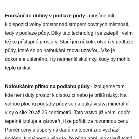
Foukání do dutiny v podlaze půdy
- musíme mít
k dispozici volný prostor nad stropem obytných místností,
tedy v podlaze půdy. Díky této technologii se zateplí i velmi
těžko přístupné prostory. Stačí jen několik otvorů v podlaze
půdy, které se po nafoukání znovu uzavřou. Vše je
dokonale utěsněno, i ty nejmenší skulinky, kudy by mohlo
teplo unikat.
Nafoukáním přímo na podlahu půdy
- izolujeme tam,
kde není dutý prostor k dispozici nebo je příliš nízký. Na
volnou plochu podlahy půdy se nafouká vrstva minerální
vlny o síle 20 až 25 centimetrů. Tato vrstva již velmi dobře
tepelně izoluje a zároveň ji lze pořídit za rozumnou cenu.
Poměr ceny a úspory nákladů na topení zde vychází
nejlépe. Nevýhodou však je, že půda není jinak využitelná.