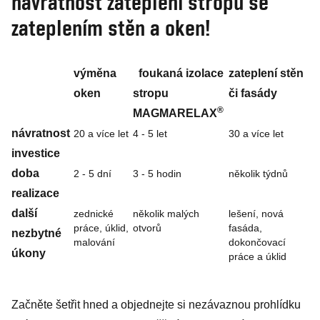
návratnost zateplení stropu se
zateplením stěn a oken!
výměna
foukaná izolace
zateplení stěn
oken
stropu
či fasády
®
MAGMARELAX
návratnost
20 a více let
4 - 5 let
30 a více let
investice
doba
2 - 5 dní
3 - 5 hodin
několik týdnů
realizace
další
zednické
několik malých
lešení, nová
práce, úklid,
otvorů
fasáda,
nezbytné
malování
dokončovací
úkony
práce a úklid
Začněte šetřit hned a objednejte si nezávaznou prohlídku