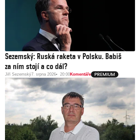
Sezemský: Ruská raketa v Polsku. Babiš
za ním stojí a co dál?
Jiří Sezemský
7. srpna 2026
20:00
Komentáře