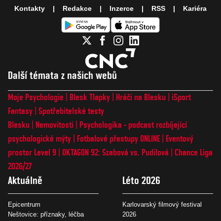
Kontakty
Redakce
Inzerce
RSS
Kariéra
Další témata z našich webů
Moje Psychologie
Blesk Tlapky
Hráči na Blesku
iSport
Fantasy
Spotřebitelské testy
Blesku
Nemovitosti
Psychologika - podcast rozbíjející
psychologické mýty
Fotbalové přestupy ONLINE
Eventový
prostor Level 9
OKTAGON 92: Szabová vs. Pudilová
Chance Liga
2026/27
Aktuálně
Léto 2026
Epicentrum
Karlovarský filmový festival
Neštovice: příznaky, léčba
2026