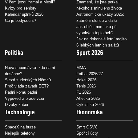
V čem jezdí Yamal a Mesii?
Znamení, že jste potkali
Kvízy pro seniory
někoho z minulého života
Kalendář úplňků 2026
Astronomické úkazy 2026:
Co je bodycount?
zatmění slunce a další
Jak obléci miminko při
vysokých teplotách?
Jak na dokonalé letní mojito
6 lehkých letních salátů
Politika
Sport 2026
Nová superdávka: kdo na ní
MMA
dosáhne?
Fotbal 2026/27
Sjezd sudetských Němců
Hokej 2026
Proč vláda zavádí EET?
Tenis 2026
Padni komu padni
F1 2026
Výpověď z práce vzor
Atletika 2026
Divoký kačer
Cyklistika 2026
Technologie
Ekonomika
SpaceX na burze
Smrt OSVČ
Nejlepší telefony
Spořicí účty