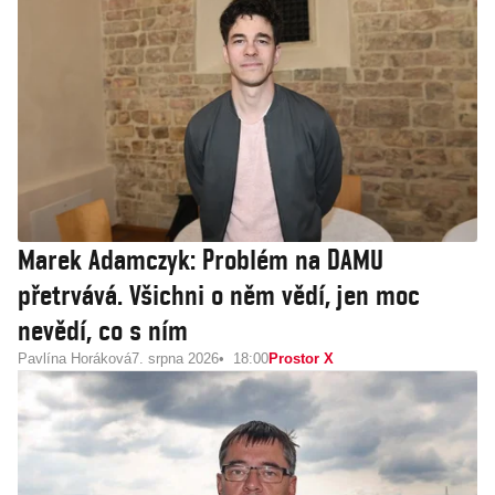
Marek Adamczyk: Problém na DAMU
přetrvává. Všichni o něm vědí, jen moc
nevědí, co s ním
Pavlína Horáková
7. srpna 2026
18:00
Prostor X