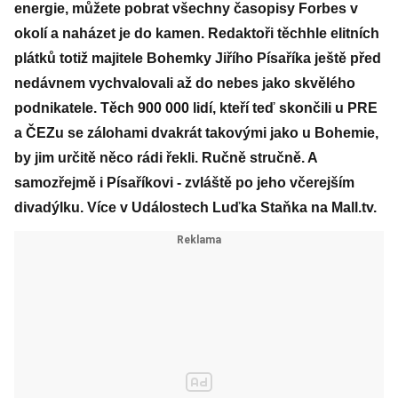
energie, můžete pobrat všechny časopisy Forbes v
okolí a naházet je do kamen. Redaktoři těchhle elitních
plátků totiž majitele Bohemky Jiřího Písaříka ještě před
nedávnem vychvalovali až do nebes jako skvělého
podnikatele. Těch 900 000 lidí, kteří teď skončili u PRE
a ČEZu se zálohami dvakrát takovými jako u Bohemie,
by jim určitě něco rádi řekli. Ručně stručně. A
samozřejmě i Písaříkovi - zvláště po jeho včerejším
divadýlku. Více v Událostech Luďka Staňka na Mall.tv.