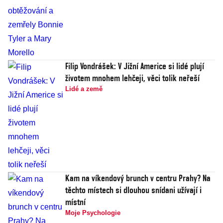
Filip Vondrášek: V Jižní Americe si lidé plují
životem mnohem lehčeji, věci tolik neřeší
Lidé a země
Kam na víkendový brunch v centru Prahy? Na
těchto místech si dlouhou snídani užívají i
místní
Moje Psychologie