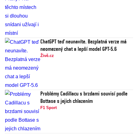
ChatGPT teď neunavíte. Bezplatná verze má
neomezený chat a lepší model GPT-5.6
Živě.cz
Problémy Cadillacu s brzdami souvisí podle
Bottase s jejich chlazením
F1 Sport