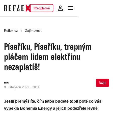
Předplatné
Reflex.cz
Zajímavosti
Písaříku, Písaříku, trapným
pláčem lidem elektřinu
nezaplatíš!
mc
0
·
9. listopadu 2021
20:00
Jestli přemýšlíte, čím letos budete topit poté co vás
vypekla Bohemia Energy a jejich podezřele levné