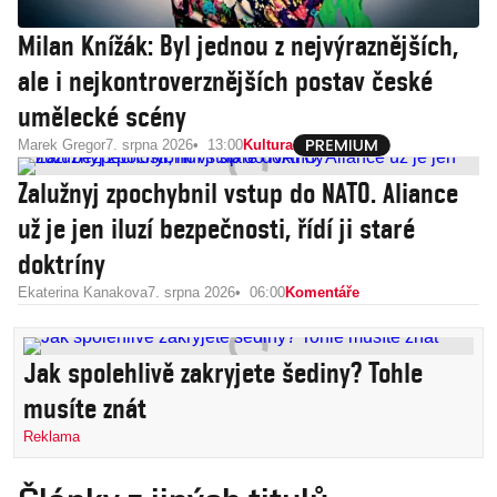
Milan Knížák: Byl jednou z nejvýraznějších,
ale i nejkontroverznějších postav české
umělecké scény
Marek Gregor
7. srpna 2026
13:00
Kultura
Zalužnyj zpochybnil vstup do NATO. Aliance
už je jen iluzí bezpečnosti, řídí ji staré
doktríny
Ekaterina Kanakova
7. srpna 2026
06:00
Komentáře
Jak spolehlivě zakryjete šediny? Tohle
musíte znát
Reklama