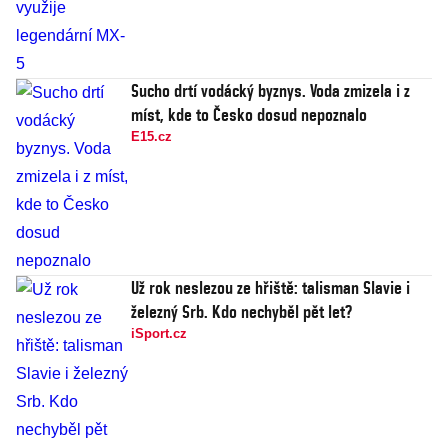
Sucho drtí vodácký byznys. Voda zmizela i z
míst, kde to Česko dosud nepoznalo
E15.cz
Už rok neslezou ze hřiště: talisman Slavie i
železný Srb. Kdo nechyběl pět let?
iSport.cz