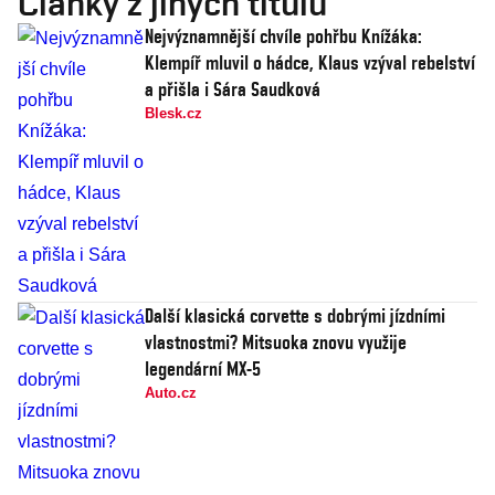
Články z jiných titulů
Nejvýznamnější chvíle pohřbu Knížáka:
Klempíř mluvil o hádce, Klaus vzýval rebelství
a přišla i Sára Saudková
Blesk.cz
Další klasická corvette s dobrými jízdními
vlastnostmi? Mitsuoka znovu využije
legendární MX-5
Auto.cz