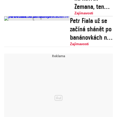
Zemana, ten
bude cestovat
Zajímavosti
Petr Fiala už se
výhradně jen
začíná shánět po
tunely. Už
banánovkách na
žádné
své stěhování do
Zajímavosti
nedůstojné
Strakovy
fotografie!
Akademie