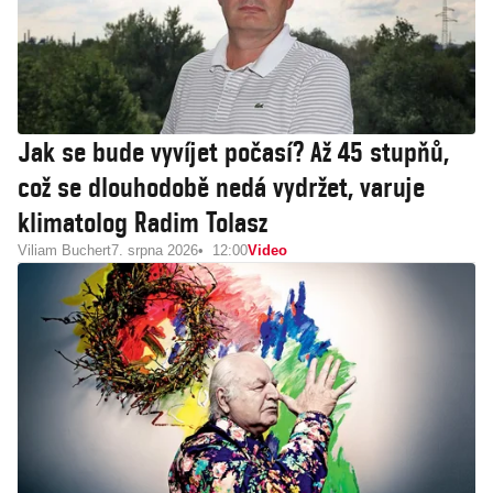
Jak se bude vyvíjet počasí? Až 45 stupňů,
což se dlouhodobě nedá vydržet, varuje
klimatolog Radim Tolasz
Viliam Buchert
7. srpna 2026
12:00
Video