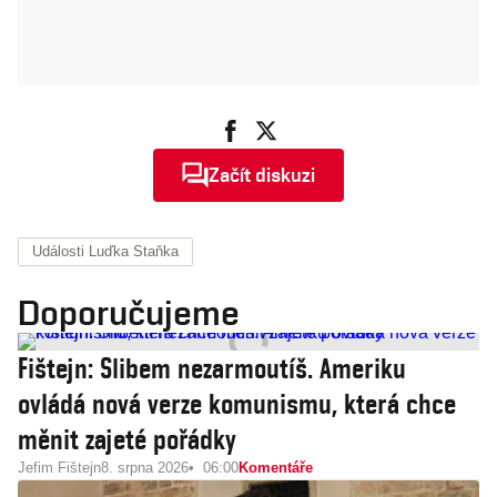
Začít diskuzi
Události Luďka Staňka
Doporučujeme
Fištejn: Slibem nezarmoutíš. Ameriku
ovládá nová verze komunismu, která chce
měnit zajeté pořádky
Jefim Fištejn
8. srpna 2026
06:00
Komentáře