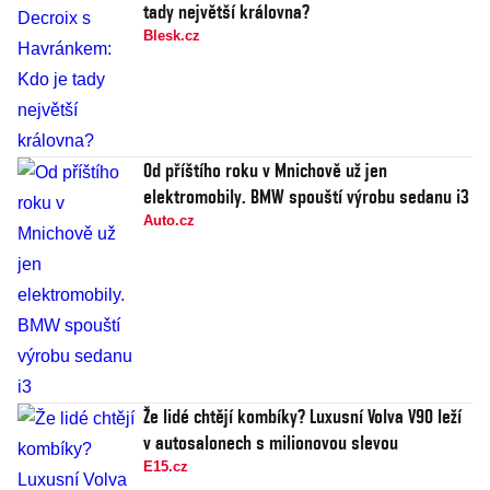
tady největší královna?
Blesk.cz
Od příštího roku v Mnichově už jen
elektromobily. BMW spouští výrobu sedanu i3
Auto.cz
Že lidé chtějí kombíky? Luxusní Volva V90 leží
v autosalonech s milionovou slevou
E15.cz