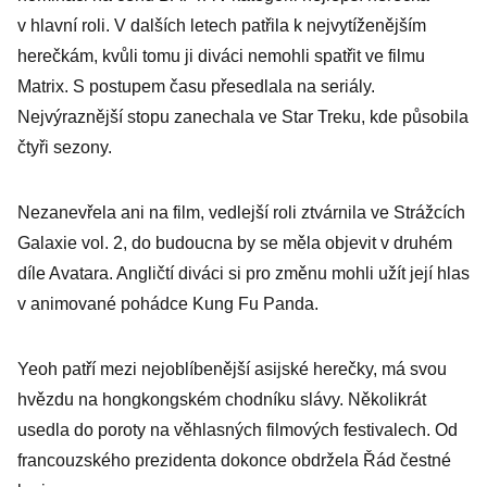
v hlavní roli. V dalších letech patřila k nejvytíženějším
herečkám, kvůli tomu ji diváci nemohli spatřit ve filmu
Matrix. S postupem času přesedlala na seriály.
Nejvýraznější stopu zanechala ve Star Treku, kde působila
čtyři sezony.
Nezanevřela ani na film, vedlejší roli ztvárnila ve Strážcích
Galaxie vol. 2, do budoucna by se měla objevit v druhém
díle Avatara. Angličtí diváci si pro změnu mohli užít její hlas
v animované pohádce Kung Fu Panda.
Yeoh patří mezi nejoblíbenější asijské herečky, má svou
hvězdu na hongkongském chodníku slávy. Několikrát
usedla do poroty na věhlasných filmových festivalech. Od
francouzského prezidenta dokonce obdržela Řád čestné