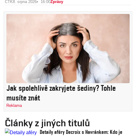
ČTK
8. srpna 2026
16:00
Zprávy
Jak spolehlivě zakryjete šediny? Tohle
musíte znát
Reklama
Články z jiných titulů
Detaily aféry Decroix s Havránkem: Kdo je