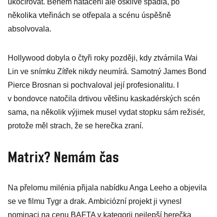
ukočírovat. Během natáčení ale ošklivě spadla, po
několika vteřinách se otřepala a scénu úspěšně
absolvovala.
Hollywood dobyla o čtyři roky později, kdy ztvárnila Wai
Lin ve snímku Zítřek nikdy neumírá. Samotný James Bond
Pierce Brosnan si pochvaloval její profesionalitu. I
v bondovce natočila drtivou většinu kaskadérských scén
sama, na několik výjimek musel vydat stopku sám režisér,
protože měl strach, že se herečka zraní.
Matrix? Nemám čas
Na přelomu milénia přijala nabídku Anga Leeho a objevila
se ve filmu Tygr a drak. Ambiciózní projekt ji vynesl
nominaci na cenu BAFTA v kategorii nejlepší herečka