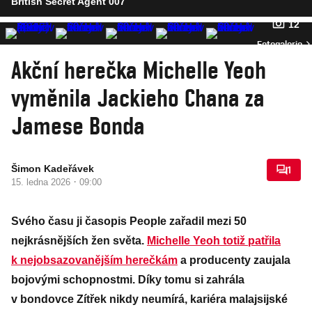
British Secret Agent 007
12
Fotogalerie
Akční herečka Michelle Yeoh
vyměnila Jackieho Chana za
Jamese Bonda
Šimon Kadeřávek
1
·
15. ledna 2026
09:00
Svého času ji časopis People zařadil mezi 50
nejkrásnějších žen světa.
Michelle Yeoh totiž patřila
k nejobsazovanějším herečkám
a producenty zaujala
bojovými schopnostmi. Díky tomu si zahrála
v bondovce Zítřek nikdy neumírá, kariéra malajsijské