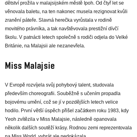
dětství prožila v malajsijském městě Ipoh. Od čtyř let se
věnovala baletu, na ten nakonec musela rezignovat kvůli
zranění páteře. Slavná herečka vyrůstala v rodině
movitého právníka, a tak navštěvovala prestižní dívčí
školu. V patnácti letech společně s rodiči odjela do Velké
Británie, na Malajsii ale nezanevřela.
Miss Malajsie
V Evropě rozvíjela svůj pohybový talent, studovala
především choreografii. Souběžně s učením propadla
bojovému umění, což se jí v pozdějších letech velice
hodilo. První větší úspěch přišel začátkem roku 1983, kdy
Yeoh zvítězila v Miss Malajsie, následně opanovala
několik dalších soutěží krásy. Rodnou zemi reprezentovala
na Miss World, vyhrát ale nedokázala.