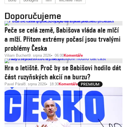
bond
bondgirls
film
Michelle Yeoh
Doporučujeme
Peče se celá země, Babišova vláda ale mlčí
a mlží. Přitom extrémy počasí jsou trvalými
problémy Česka
Viliam Buchert
9. srpna 2026
06:00
Komentáře
Hra o letiště. Proč by se Babišovi hodilo dát
část ruzyňských akcií na burzu?
Pavel Páral
8. srpna 2026
18:30
Komentáře