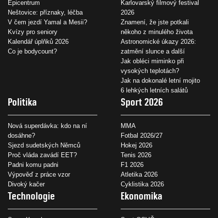
Epicentrum
Karlovarský filmový festival
Neštovice: příznaky, léčba
2026
V čem jezdí Yamal a Mesii?
Znamení, že jste potkali
Kvízy pro seniory
někoho z minulého života
Kalendář úplňků 2026
Astronomické úkazy 2026:
Co je bodycount?
zatmění slunce a další
Jak obléci miminko při
vysokých teplotách?
Jak na dokonalé letní mojito
6 lehkých letních salátů
Politika
Sport 2026
Nová superdávka: kdo na ní
MMA
dosáhne?
Fotbal 2026/27
Sjezd sudetských Němců
Hokej 2026
Proč vláda zavádí EET?
Tenis 2026
Padni komu padni
F1 2026
Výpověď z práce vzor
Atletika 2026
Divoký kačer
Cyklistika 2026
Technologie
Ekonomika