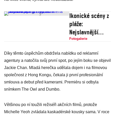
Ikonické scény z
pláže:
Nejslavnější
plavky, odhalená
Fotogalerie
plážová panna i
Díky těmto úspěchům obdržela nabídku od reklamní
nezletilá
agentury a natočila svůj první spot, po jejím boku se objevil
trosečnice
Jackie Chan. Mladá herečka udělala dojem i na filmovou
společnost z Hong Kongu, čekala ji první profesionální
smlouva a debut před kamerami. Premiéru si odbyla
snímkem The Owl and Dumbo.
Většinou po ní toužili režiséři akčních filmů, protože
Michelle Yeoh zvládala kaskadérské kousky sama. V roce