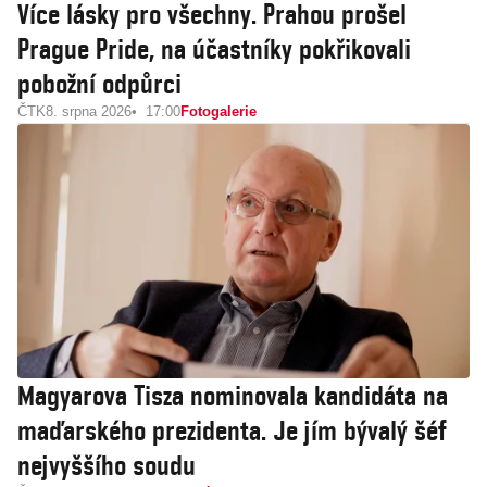
Více lásky pro všechny. Prahou prošel
Prague Pride, na účastníky pokřikovali
pobožní odpůrci
ČTK
8. srpna 2026
17:00
Fotogalerie
Magyarova Tisza nominovala kandidáta na
maďarského prezidenta. Je jím bývalý šéf
nejvyššího soudu