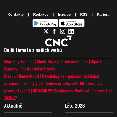
Kontakty
Redakce
Inzerce
RSS
Kariéra
Další témata z našich webů
Moje Psychologie
Blesk Tlapky
Hráči na Blesku
iSport
Fantasy
Spotřebitelské testy
Blesku
Nemovitosti
Psychologika - podcast rozbíjející
psychologické mýty
Fotbalové přestupy ONLINE
Eventový
prostor Level 9
OKTAGON 92: Szabová vs. Pudilová
Chance Liga
2026/27
Aktuálně
Léto 2026