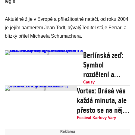
legie.
Aktuálně žije v Evropě a příležitostně natáčí, od roku 2004
je jejím partnerem Jean Todt, bývalý ředitel stáje Ferrari a
blízký přítel Michaela Schumachera.
Berlínská zeď:
Symbol
rozdělení a
nesvobody
Causy
Vortex: Drásá vás
obrátil ze dne
každá minuta, ale
na den život ve
přesto se na něj
městě úplně
nedokážete
Festival Karlovy Vary
naruby
přestat dívat