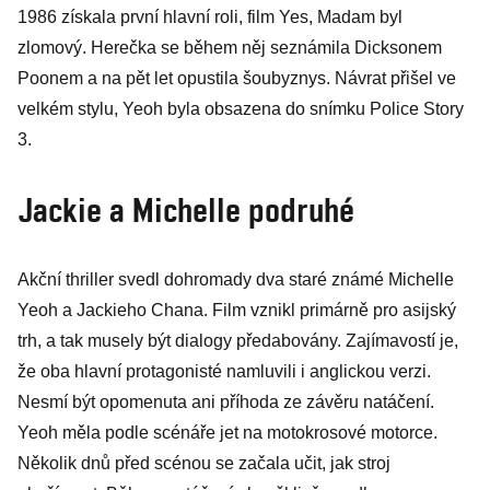
1986 získala první hlavní roli, film Yes, Madam byl
zlomový. Herečka se během něj seznámila Dicksonem
Poonem a na pět let opustila šoubyznys. Návrat přišel ve
velkém stylu, Yeoh byla obsazena do snímku Police Story
3.
Jackie a Michelle podruhé
Akční thriller svedl dohromady dva staré známé Michelle
Yeoh a Jackieho Chana. Film vznikl primárně pro asijský
trh, a tak musely být dialogy předabovány. Zajímavostí je,
že oba hlavní protagonisté namluvili i anglickou verzi.
Nesmí být opomenuta ani příhoda ze závěru natáčení.
Yeoh měla podle scénáře jet na motokrosové motorce.
Několik dnů před scénou se začala učit, jak stroj