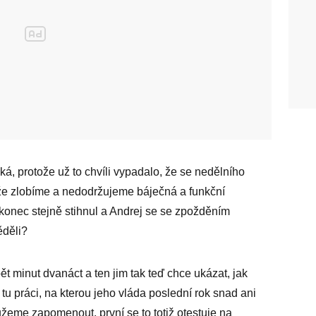
ká, protože už to chvíli vypadalo, že se nedělního
že zlobíme a nedodržujeme báječná a funkční
nakonec stejně stihnul a Andrej se se zpožděním
ěděli?
t minut dvanáct a ten jim tak teď chce ukázat, jak
 práci, na kterou jeho vláda poslední rok snad ani
žeme zapomenout, první se to totiž otestuje na