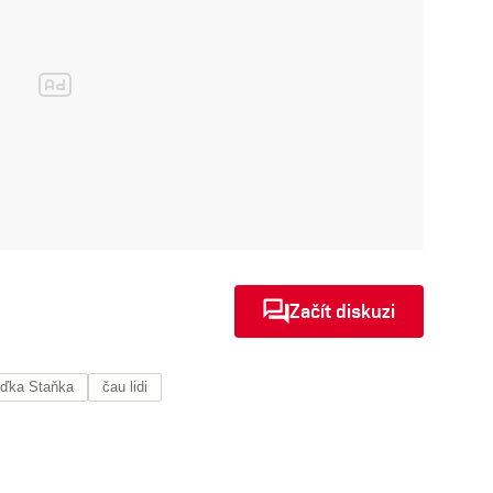
Začít diskuzi
uďka Staňka
čau lidi