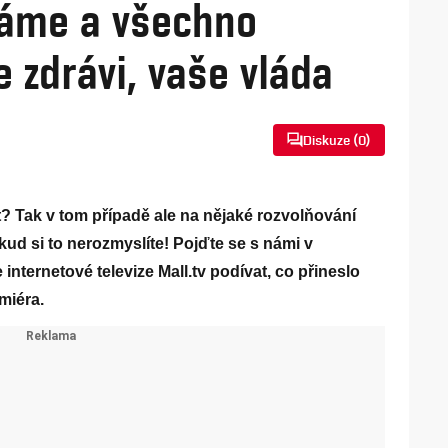
káme a všechno
 zdrávi, vaše vláda
Diskuze (
0
)
it? Tak v tom případě ale na nějaké rozvolňování
d si to nerozmyslíte! Pojďte se s námi v
ternetové televize Mall.tv podívat, co přineslo
miéra.