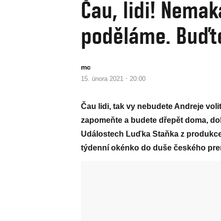
Čau, lidi! Nema
poděláme. Buďte
mc
·
15. února 2021
20:00
Čau lidi, tak vy nebudete Andreje vol
zapomeňte a budete dřepět doma, doku
Událostech Luďka Staňka z produkce in
týdenní okénko do duše českého pre