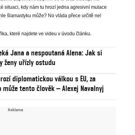
ické situaci, kdy nám tu hrozí jedna agresivní mutace
uhle šlamastyku může? No vláda přece určitě ne!
ka, které najdete ve videu v úvodu článku.
eká Jana a nespoutaná Alena: Jak si
y ženy uřízly ostudu
rozí diplomatickou válkou s EU, za
 může tento člověk – Alexej Navalnyj