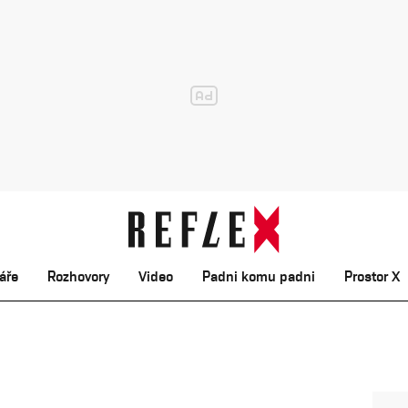
áře
Rozhovory
Video
Padni komu padni
Prostor X