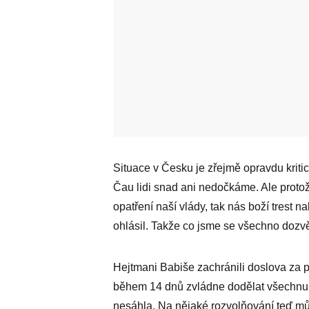
Situace v Česku je zřejmě opravdu kritic
Čau lidi snad ani nedočkáme. Ale proto
opatření naší vlády, tak nás boží trest 
ohlásil. Takže co jsme se všechno dozv
Hejtmani Babiše zachránili doslova za pě
během 14 dnů zvládne dodělat všechnu tu
nesáhla. Na nějaké rozvolňování teď mů