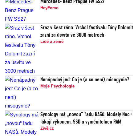
Mercedes- Benz Prague FW SS27
HeyFomo
Sraz v šest ráno. Vrchol festivalu Tóny Dolomit
zazní za úsvitu ve 3000 metrech
Lidé a země
Nenápadný jed: Co je (a co není) misogynie?
Moje Psychologie
Synology má „novou“ řadu NASů. Modely Neo+
lákají výkonem, SSD a vyměnitelnou RAM
Živě.cz