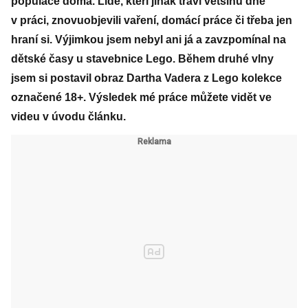
populace doma. Lidé, kteří jinak tráví většinu dne
v práci, znovuobjevili vaření, domácí práce či třeba jen
hraní si. Výjimkou jsem nebyl ani já a zavzpomínal na
dětské časy u stavebnice Lego. Během druhé vlny
jsem si postavil obraz Dartha Vadera z Lego kolekce
označené 18+. Výsledek mé práce můžete vidět ve
videu v úvodu článku.