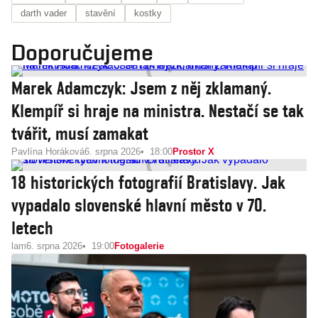
darth vader
stavění
kostky
Doporučujeme
Marek Adamczyk: Jsem z něj zklamaný.
Klempíř si hraje na ministra. Nestačí se tak
tvářit, musí zamakat
Pavlína Horáková
6. srpna 2026
18:00
Prostor X
18 historických fotografií Bratislavy. Jak
vypadalo slovenské hlavní město v 70.
letech
lam
6. srpna 2026
19:00
Fotogalerie