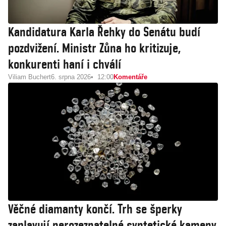
Kandidatura Karla Řehky do Senátu budí
pozdvižení. Ministr Zůna ho kritizuje,
konkurenti haní i chválí
Viliam Buchert
6. srpna 2026
12:00
Komentáře
Věčné diamanty končí. Trh se šperky
zaplavují nerozeznatelné syntetické kameny