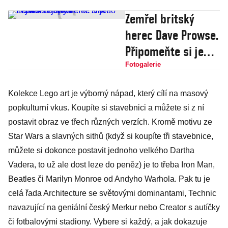
Zemřel britský
herec Dave Prowse.
Připomeňte si jeho
nejslavnější roli
Fotogalerie
Kolekce Lego art je výborný nápad, který cílí na masový
popkulturní vkus. Koupíte si stavebnici a můžete si z ní
postavit obraz ve třech různých verzích. Kromě motivu ze
Star Wars a slavných sithů (když si koupíte tři stavebnice,
můžete si dokonce postavit jednoho velkého Dartha
Vadera, to už ale dost leze do peněz) je to třeba Iron Man,
Beatles či Marilyn Monroe od Andyho Warhola. Pak tu je
celá řada Architecture se světovými dominantami, Technic
navazující na geniální český Merkur nebo Creator s autíčky
či fotbalovými stadiony. Vybere si každý, a jak dokazuje