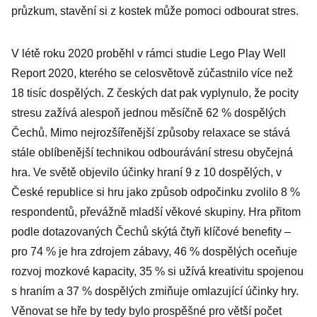
průzkum, stavění si z kostek může pomoci odbourat stres.
V létě roku 2020 proběhl v rámci studie Lego Play Well
Report 2020, kterého se celosvětově zúčastnilo více než
18 tisíc dospělých. Z českých dat pak vyplynulo, že pocity
stresu zažívá alespoň jednou měsíčně 62 % dospělých
Čechů. Mimo nejrozšířenější způsoby relaxace se stává
stále oblíbenější technikou odbourávání stresu obyčejná
hra. Ve světě objevilo účinky hraní 9 z 10 dospělých, v
České republice si hru jako způsob odpočinku zvolilo 8 %
respondentů, převážně mladší věkové skupiny. Hra přitom
podle dotazovaných Čechů skýtá čtyři klíčové benefity –
pro 74 % je hra zdrojem zábavy, 46 % dospělých oceňuje
rozvoj mozkové kapacity, 35 % si užívá kreativitu spojenou
s hraním a 37 % dospělých zmiňuje omlazující účinky hry.
Věnovat se hře by tedy bylo prospěšné pro větší počet