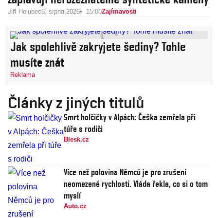
Jiří Holubec
6. srpna 2026
15:00
Zajímavosti
Jak spolehlivě zakryjete šediny? Tohle
musíte znát
Reklama
Články z jiných titulů
Smrt holčičky v Alpách: Češka zemřela při
túře s rodiči
Blesk.cz
Více než polovina Němců je pro zrušení
neomezené rychlosti. Vláda řekla, co si o tom
myslí
Auto.cz