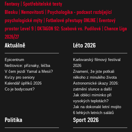
Fantasy
Spotřebitelské testy
Blesku
Nemovitosti
Psychologika - podcast rozbíjející
psychologické mýty
Fotbalové přestupy ONLINE
Eventový
prostor Level 9
OKTAGON 92: Szabová vs. Pudilová
Chance Liga
2026/27
Aktuálně
Léto 2026
Epicentrum
Karlovarský filmový festival
Neštovice: příznaky, léčba
2026
V čem jezdí Yamal a Mesii?
Znamení, že jste potkali
Kvízy pro seniory
někoho z minulého života
Kalendář úplňků 2026
Astronomické úkazy 2026:
Co je bodycount?
zatmění slunce a další
Jak obléci miminko při
vysokých teplotách?
Jak na dokonalé letní mojito
6 lehkých letních salátů
Politika
Sport 2026