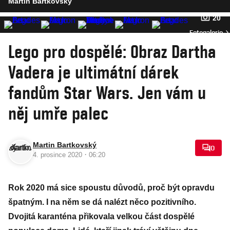
Martin Bartkovský
20
Fotogalerie
Lego pro dospělé: Obraz Dartha
Vadera je ultimátní dárek
fandům Star Wars. Jen vám u
něj umře palec
Martin Bartkovský
0
·
4. prosince 2020
06:20
Rok 2020 má sice spoustu důvodů, proč být opravdu
špatným. I na něm se dá nalézt něco pozitivního.
Dvojitá karanténa přikovala velkou část dospělé