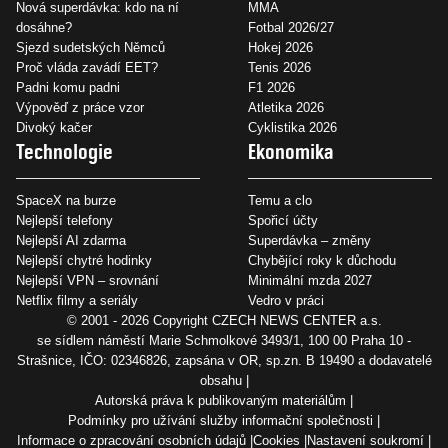
Nová superdávka: kdo na ní
MMA
dosáhne?
Fotbal 2026/27
Sjezd sudetských Němců
Hokej 2026
Proč vláda zavádí EET?
Tenis 2026
Padni komu padni
F1 2026
Výpověď z práce vzor
Atletika 2026
Divoký kačer
Cyklistika 2026
Technologie
Ekonomika
SpaceX na burze
Temu a clo
Nejlepší telefony
Spořicí účty
Nejlepší AI zdarma
Superdávka – změny
Nejlepší chytré hodinky
Chybějící roky k důchodu
Nejlepší VPN – srovnání
Minimální mzda 2027
Netflix filmy a seriály
Vedro v práci
© 2001 - 2026 Copyright
CZECH NEWS CENTER a.s.
se sídlem náměstí Marie Schmolkové 3493/1, 100 00 Praha 10 -
Strašnice, IČO: 02346826, zapsána v OR, sp.zn. B 19490 a dodavatelé
obsahu
Autorská práva k publikovaným materiálům
Podmínky pro užívání služby informační společnosti
Informace o zpracování osobních údajů
Cookies
Nastavení soukromí