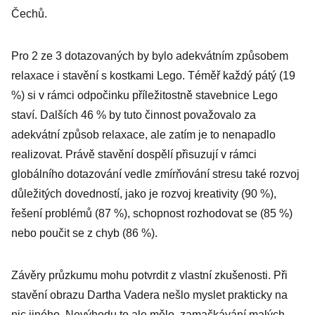
Čechů.
Pro 2 ze 3 dotazovaných by bylo adekvátním způsobem
relaxace i stavění s kostkami Lego. Téměř každý pátý (19
%) si v rámci odpočinku příležitostně stavebnice Lego
staví. Dalších 46 % by tuto činnost považovalo za
adekvátní způsob relaxace, ale zatím je to nenapadlo
realizovat. Právě stavění dospělí přisuzují v rámci
globálního dotazování vedle zmírňování stresu také rozvoj
důležitých dovedností, jako je rozvoj kreativity (90 %),
řešení problémů (87 %), schopnost rozhodovat se (85 %)
nebo poučit se z chyb (86 %).
Závěry průzkumu mohu potvrdit z vlastní zkušenosti. Při
stavění obrazu Dartha Vadera nešlo myslet prakticky na
nic jiného. Nevýhodu to ale mělo, zamačkávání malých