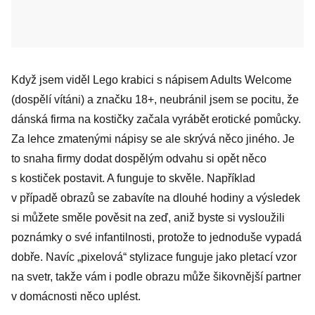
Když jsem viděl Lego krabici s nápisem Adults Welcome
(dospělí vítáni) a značku 18+, neubránil jsem se pocitu, že
dánská firma na kostičky začala vyrábět erotické pomůcky.
Za lehce zmatenými nápisy se ale skrývá něco jiného. Je
to snaha firmy dodat dospělým odvahu si opět něco
s kostiček postavit. A funguje to skvěle. Například
v případě obrazů se zabavíte na dlouhé hodiny a výsledek
si můžete směle pověsit na zeď, aniž byste si vysloužili
poznámky o své infantilnosti, protože to jednoduše vypadá
dobře. Navíc „pixelová“ stylizace funguje jako pletací vzor
na svetr, takže vám i podle obrazu může šikovnější partner
v domácnosti něco uplést.