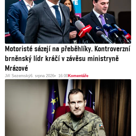
Motoristé sázejí na přeběhlíky. Kontroverzní
brněnský lídr kráčí v závěsu ministryně
Mrázové
Jiří Sezemský
6. srpna 2026
16:00
Komentáře