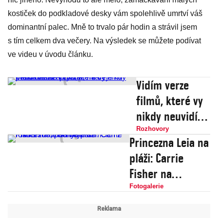
kostiček do podkladové desky vám spolehlivě umrtví váš
dominantní palec. Mně to trvalo pár hodin a strávil jsem
s tím celkem dva večery. Na výsledek se můžete podívat
ve videu v úvodu článku.
Vidím verze
filmů, které vy
nikdy neuvidíte.
Za vyzrazení
Rozhovory
Princezna Leia na
děje mi hrozí
pláži: Carrie
děsivá pokuta,
Fisher na
říká překladatel
vzácných
Fotogalerie
snímcích z roku