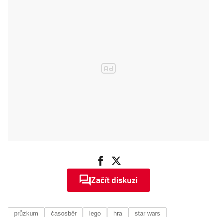
1983, podívejte
se
Začít diskuzi
průzkum
časosběr
lego
hra
star wars