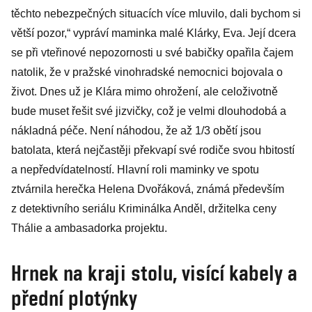
těchto nebezpečných situacích více mluvilo, dali bychom si
větší pozor,“ vypráví maminka malé Klárky, Eva. Její dcera
se při vteřinové nepozornosti u své babičky opařila čajem
natolik, že v pražské vinohradské nemocnici bojovala o
život. Dnes už je Klára mimo ohrožení, ale celoživotně
bude muset řešit své jizvičky, což je velmi dlouhodobá a
nákladná péče. Není náhodou, že až 1/3 obětí jsou
batolata, která nejčastěji překvapí své rodiče svou hbitostí
a nepředvídatelností. Hlavní roli maminky ve spotu
ztvárnila herečka Helena Dvořáková, známá především
z detektivního seriálu Kriminálka Anděl, držitelka ceny
Thálie a ambasadorka projektu.
Hrnek na kraji stolu, visící kabely a
přední plotýnky