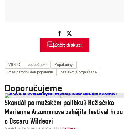
Začít diskuzi
VIDEO
bezpečnost
Popáleniny
mezinárodní den popálenin
nezisková organizace
Doporučujeme
Skandál po mužském polibku? Režisérka
Marianna Arzumanova zahájila festival hrou
o Oscaru Wildeovi
Marie Bordier
6. srpna 2026
11:00
Kultura