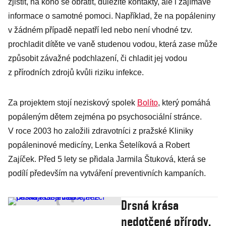
zjistit, na koho se obrátit, důležité kontakty, ale i zajímavé
informace o samotné pomoci. Například, že na popáleniny
v žádném případě nepatří led nebo není vhodné tzv.
prochladit dítěte ve vaně studenou vodou, která zase může
způsobit závažné podchlazení, či chladit jej vodou
z přírodních zdrojů kvůli riziku infekce.
Za projektem stojí neziskový spolek
Bolíto
, který pomáhá
popáleným dětem zejména po psychosociální stránce.
V roce 2003 ho založili zdravotníci z pražské Kliniky
popáleninové medicíny, Lenka Šetelíková a Robert
Zajíček. Před 5 lety se přidala Jarmila Štuková, která se
podílí především na vytváření preventivních kampaních.
Drsná krása
nedotčené přírody.