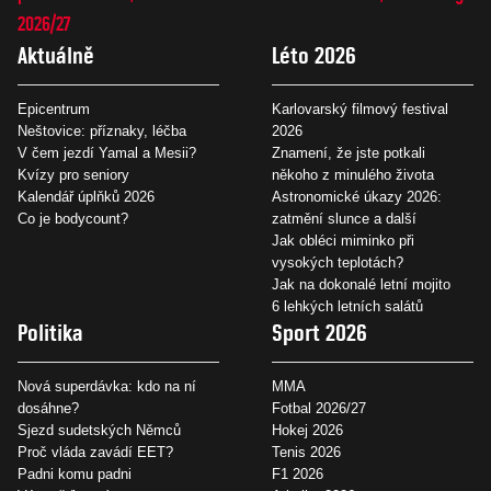
2026/27
Aktuálně
Léto 2026
Epicentrum
Karlovarský filmový festival
Neštovice: příznaky, léčba
2026
V čem jezdí Yamal a Mesii?
Znamení, že jste potkali
Kvízy pro seniory
někoho z minulého života
Kalendář úplňků 2026
Astronomické úkazy 2026:
Co je bodycount?
zatmění slunce a další
Jak obléci miminko při
vysokých teplotách?
Jak na dokonalé letní mojito
6 lehkých letních salátů
Politika
Sport 2026
Nová superdávka: kdo na ní
MMA
dosáhne?
Fotbal 2026/27
Sjezd sudetských Němců
Hokej 2026
Proč vláda zavádí EET?
Tenis 2026
Padni komu padni
F1 2026