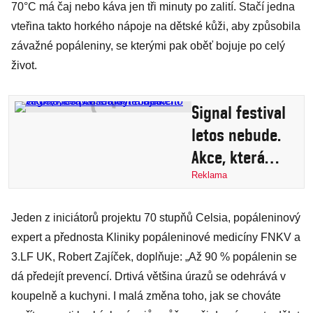
70°C má čaj nebo káva jen tři minuty po zalití. Stačí jedna
vteřina takto horkého nápoje na dětské kůži, aby způsobila
závažné popáleniny, se kterými pak oběť bojuje po celý
život.
Signal festival
letos nebude.
Akce, která
chtěla být
Reklama
majákem ve
Jeden z iniciátorů projektu 70 stupňů Celsia, popáleninový
tmě, se
expert a přednosta Kliniky popáleninové medicíny FNKV a
přesouvá na
3.LF UK, Robert Zajíček, doplňuje: „Až 90 % popálenin se
neurčito
dá předejít prevencí. Drtivá většina úrazů se odehrává v
koupelně a kuchyni. I malá změna toho, jak se chováte