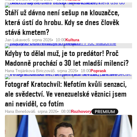
Stáří už dávno není sešup na klouzačce,
která ústí do hrobu. Kdy se dnes člověk
stává kmetem?
Jan Lukavec
6. srpna 2026
10:00
Kultura
Kdyby to dělal muž, je to predátor! Proč
Madonně prochází o 30 let mladší milenci?
Hana Trojánková Biriczová
5. srpna 2026
18:00
Poprask
Fotograf Kratochvíl: Nefotím kvůli senzaci,
ale svědectví. Ve venezuelské věznici jsem
ani neviděl, co fotím
Hana Benešová
6. srpna 2026
08:00
Rozhovory