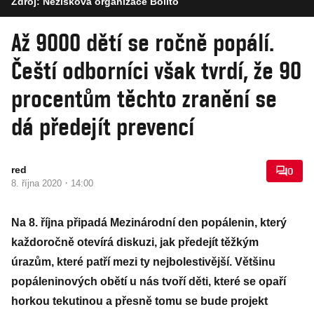
Zdroj: Nezisková organizace Bolíto
Až 9000 dětí se ročně popálí.
Čeští odborníci však tvrdí, že 90
procentům těchto zranění se
dá předejít prevencí
red
0
·
8. října 2020
14:00
Na 8. října připadá Mezinárodní den popálenin, který
každoročně otevírá diskuzi, jak předejít těžkým
úrazům, které patří mezi ty nejbolestivější. Většinu
popáleninových obětí u nás tvoří děti, které se opaří
horkou tekutinou a přesně tomu se bude projekt