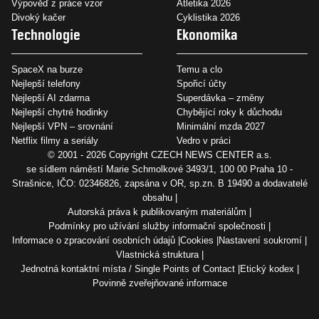
Výpověď z práce vzor
Atletika 2026
Divoký kačer
Cyklistika 2026
Technologie
Ekonomika
SpaceX na burze
Temu a clo
Nejlepší telefony
Spořicí účty
Nejlepší AI zdarma
Superdávka – změny
Nejlepší chytré hodinky
Chybějící roky k důchodu
Nejlepší VPN – srovnání
Minimální mzda 2027
Netflix filmy a seriály
Vedro v práci
© 2001 - 2026 Copyright
CZECH NEWS CENTER a.s.
se sídlem náměstí Marie Schmolkové 3493/1, 100 00 Praha 10 -
Strašnice, IČO: 02346826, zapsána v OR, sp.zn. B 19490 a dodavatelé
obsahu
Autorská práva k publikovaným materiálům
Podmínky pro užívání služby informační společnosti
Informace o zpracování osobních údajů
Cookies
Nastavení soukromí
Vlastnická struktura
Jednotná kontaktní místa / Single Points of Contact
Etický kodex
Povinně zveřejňované informace