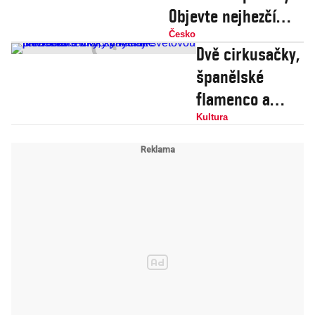
Objevte nejhezčí
česká rašeliniště
Česko
Dvě cirkusačky,
španělské
flamenco a
indický kathak:
Kultura
Rozladěné držky
chystají
světovou
premiéru