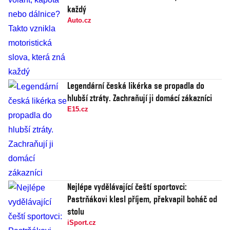
každý
Auto.cz
Legendární česká likérka se propadla do
hlubší ztráty. Zachraňují ji domácí zákazníci
E15.cz
Nejlépe vydělávající čeští sportovci:
Pastrňákovi klesl příjem, překvapil boháč od
stolu
iSport.cz