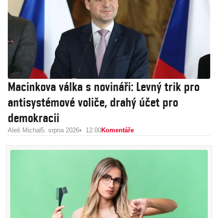
Macinkova válka s novináři: Levný trik pro
antisystémové voliče, drahý účet pro
demokracii
Aleš Michal
5. srpna 2026
12:00
Komentáře