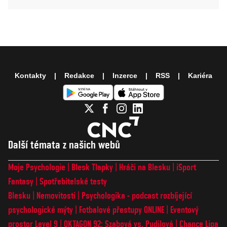
Kontakty
Redakce
Inzerce
RSS
Kariéra
Další témata z našich webů
Moje Psychologie
Blesk Tlapky
Hráči na Blesku
iSport
Fantasy
Spotřebitelské testy
Blesku
Nemovitosti
Psychologika - podcast rozbíjející
psychologické mýty
Fotbalové přestupy ONLINE
Eventový
prostor Level 9
OKTAGON 92: Szabová vs. Pudilová
Chance Liga