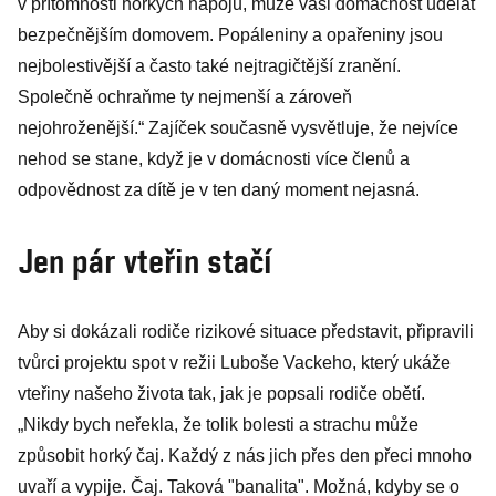
v přítomnosti horkých nápojů, může vaši domácnost udělat
bezpečnějším domovem. Popáleniny a opařeniny jsou
nejbolestivější a často také nejtragičtější zranění.
Společně ochraňme ty nejmenší a zároveň
nejohroženější.“ Zajíček současně vysvětluje, že nejvíce
nehod se stane, když je v domácnosti více členů a
odpovědnost za dítě je v ten daný moment nejasná.
Jen pár vteřin stačí
Aby si dokázali rodiče rizikové situace představit, připravili
tvůrci projektu spot v režii Luboše Vackeho, který ukáže
vteřiny našeho života tak, jak je popsali rodiče obětí.
„Nikdy bych neřekla, že tolik bolesti a strachu může
způsobit horký čaj. Každý z nás jich přes den přeci mnoho
uvaří a vypije. Čaj. Taková "banalita". Možná, kdyby se o