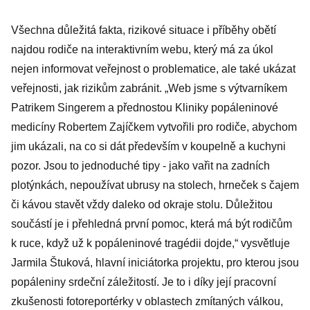
Všechna důležitá fakta, rizikové situace i příběhy obětí
najdou rodiče na interaktivním webu, který má za úkol
nejen informovat veřejnost o problematice, ale také ukázat
veřejnosti, jak rizikům zabránit. „Web jsme s výtvarníkem
Patrikem Singerem a přednostou Kliniky popáleninové
medicíny Robertem Zajíčkem vytvořili pro rodiče, abychom
jim ukázali, na co si dát především v koupelně a kuchyni
pozor. Jsou to jednoduché tipy - jako vařit na zadních
plotýnkách, nepoužívat ubrusy na stolech, hrneček s čajem
či kávou stavět vždy daleko od okraje stolu. Důležitou
součástí je i přehledná první pomoc, která má být rodičům
k ruce, když už k popáleninové tragédii dojde,“ vysvětluje
Jarmila Štuková, hlavní iniciátorka projektu, pro kterou jsou
popáleniny srdeční záležitostí. Je to i díky její pracovní
zkušenosti fotoreportérky v oblastech zmítaných válkou,