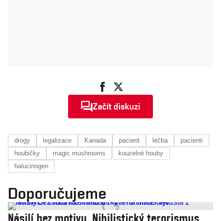
Začít diskuzi
drogy
legalizace
Kanada
pacient
léčba
pacienti
houbičky
magic mushrooms
kouzelné houby
halucinogen
Doporučujeme
Násilí bez motivu. Nihilistický terorismus