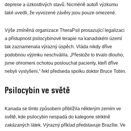
deprese a úzkostlivých stavů. Nicméně autoři výzkumu
také uvedli, že vyvozené závěry jsou pouze omezené.
Výše zmíněná organizace TheraPsil prosazující legalizaci
a přístupnost psilocybinové terapie na kanadském území
tak zaznamenala výrazný úspěch. Vláda nikdy dříve
podobnou výjimku neschválila. „Přestože to trvalo dlouho,
jsme ohromeni ochotou poslouchat pacienty, kteří dříve
nebyli vyslyšeni,“ řekl předseda spolku doktor Bruce Tobin.
Psilocybin ve světě
Kanada se tímto způsobem přiblížila některým zemím ve
světě, kde psilocybin nespadá do kategorie striktně
zakázaných látek. Výrazný příklad představuje Brazílie. Ve