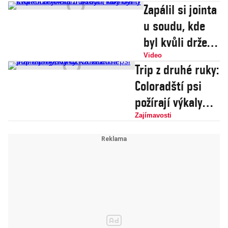
Zapálil si jointa
u soudu, kde
byl kvůli držení
marihuany.
Video
Trip z druhé ruky:
Přibylo mu
Coloradští psi
druhé obvinění
požírají výkaly
z držení
uživatelů
Zajímavosti
marihuany
marihuany, končí
na veterině