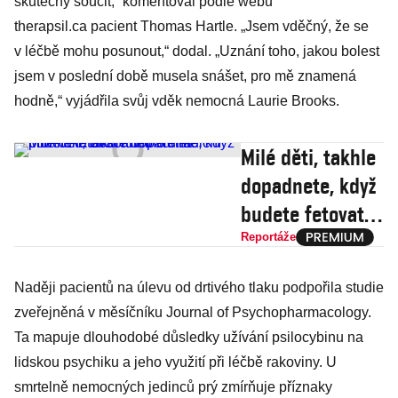
skutečný soucit,“ komentoval podle webu
therapsil.ca pacient Thomas Hartle. „Jsem vděčný, že se
v léčbě mohu posunout,“ dodal. „Uznání toho, jakou bolest
jsem v poslední době musela snášet, pro mě znamená
hodně,“ vyjádřila svůj vděk nemocná Laurie Brooks.
Milé děti, takhle
dopadnete, když
budete fetovat
aneb Netradiční
Reportáže
prohlídka
Naději pacientů na úlevu od drtivého tlaku podpořila studie
absolutního dna
zveřejněná v měsíčníku Journal of Psychopharmacology.
Ta mapuje dlouhodobé důsledky užívání psilocybinu na
lidskou psychiku a jeho využití při léčbě rakoviny. U
smrtelně nemocných jedinců prý zmírňuje příznaky