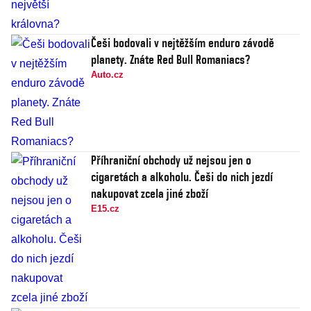
Češi bodovali v nejtěžším enduro závodě
planety. Znáte Red Bull Romaniacs?
Auto.cz
Příhraniční obchody už nejsou jen o
cigaretách a alkoholu. Češi do nich jezdí
nakupovat zcela jiné zboží
E15.cz