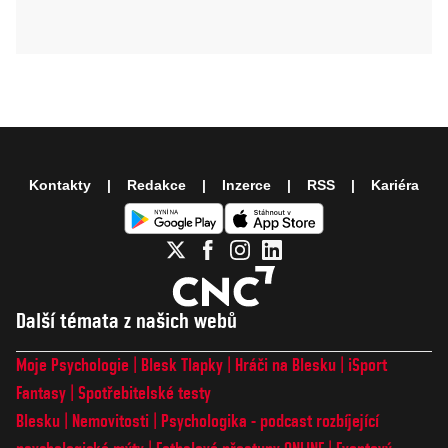
Kontakty
Redakce
Inzerce
RSS
Kariéra
Další témata z našich webů
Moje Psychologie
Blesk Tlapky
Hráči na Blesku
iSport
Fantasy
Spotřebitelské testy
Blesku
Nemovitosti
Psychologika - podcast rozbíjející