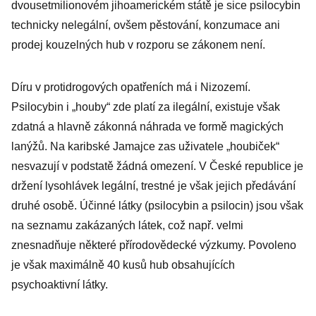
dvousetmilionovém jihoamerickém státě je sice psilocybin
technicky nelegální, ovšem pěstování, konzumace ani
prodej kouzelných hub v rozporu se zákonem není.
Díru v protidrogových opatřeních má i Nizozemí.
Psilocybin i „houby“ zde platí za ilegální, existuje však
zdatná a hlavně zákonná náhrada ve formě magických
lanýžů. Na karibské Jamajce zas uživatele „houbiček“
nesvazují v podstatě žádná omezení. V České republice je
držení lysohlávek legální, trestné je však jejich předávání
druhé osobě. Účinné látky (psilocybin a psilocin) jsou však
na seznamu zakázaných látek, což např. velmi
znesnadňuje některé přírodovědecké výzkumy. Povoleno
je však maximálně 40 kusů hub obsahujících
psychoaktivní látky.