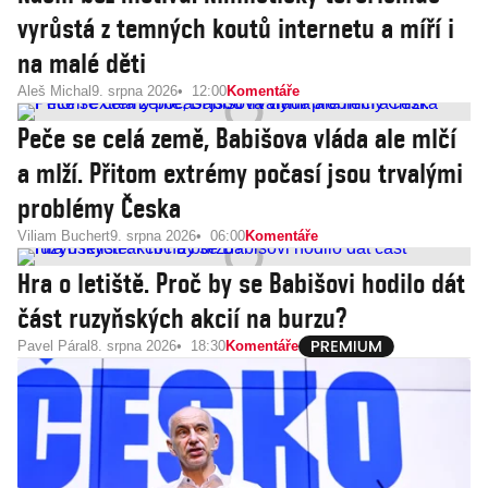
vyrůstá z temných koutů internetu a míří i
na malé děti
Aleš Michal
9. srpna 2026
12:00
Komentáře
Peče se celá země, Babišova vláda ale mlčí
a mlží. Přitom extrémy počasí jsou trvalými
problémy Česka
Viliam Buchert
9. srpna 2026
06:00
Komentáře
Hra o letiště. Proč by se Babišovi hodilo dát
část ruzyňských akcií na burzu?
Pavel Páral
8. srpna 2026
18:30
Komentáře