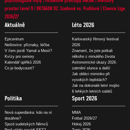
psychologické mýty
Fotbalové přestupy ONLINE
Eventový
prostor Level 9
OKTAGON 92: Szabová vs. Pudilová
Chance Liga
2026/27
Aktuálně
Léto 2026
Epicentrum
Karlovarský filmový festival
Neštovice: příznaky, léčba
2026
V čem jezdí Yamal a Mesii?
Znamení, že jste potkali
Kvízy pro seniory
někoho z minulého života
Kalendář úplňků 2026
Astronomické úkazy 2026:
Co je bodycount?
zatmění slunce a další
Jak obléci miminko při
vysokých teplotách?
Jak na dokonalé letní mojito
6 lehkých letních salátů
Politika
Sport 2026
Nová superdávka: kdo na ní
MMA
dosáhne?
Fotbal 2026/27
Sjezd sudetských Němců
Hokej 2026
Proč vláda zavádí EET?
Tenis 2026