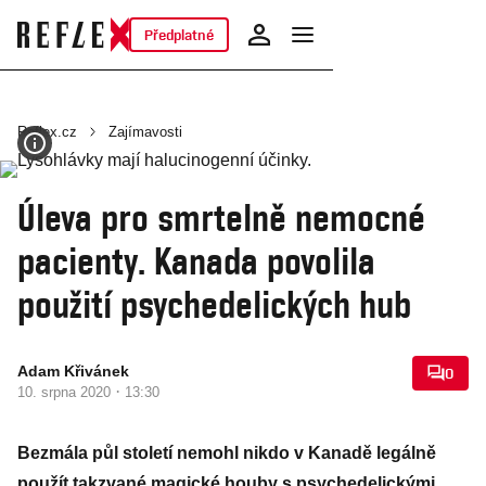
Předplatné
Reflex.cz
Zajímavosti
Úleva pro smrtelně nemocné
pacienty. Kanada povolila
použití psychedelických hub
Adam Křivánek
0
·
10. srpna 2020
13:30
Bezmála půl století nemohl nikdo v Kanadě legálně
použít takzvané magické houby s psychedelickými