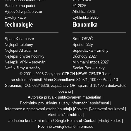
Padni komu padni
F1 2026
Výpověď z práce vzor
Atletika 2026
Divoký kačer
Cyklistika 2026
Technologie
Ekonomika
SpaceX na burze
Smrt OSVČ
Nejlepší telefony
Spořicí účty
Nejlepší AI zdarma
Superdávka – změny
Nejlepší chytré hodinky
Důchody 2027
Nejlepší VPN – srovnání
Minimální mzda 2027
Netflix filmy a seriály
Senior Pas – slevy
© 2001 - 2026 Copyright
CZECH NEWS CENTER a.s.
se sídlem náměstí Marie Schmolkové 3493/1, 100 00 Praha 10 -
Strašnice, IČO: 02346826, zapsána v OR, sp.zn. B 19490 a dodavatelé
obsahu
Autorská práva k publikovaným materiálům
Podmínky pro užívání služby informační společnosti
Informace o zpracování osobních údajů
Cookies
Nastavení soukromí
Vlastnická struktura
Jednotná kontaktní místa / Single Points of Contact
Etický kodex
Povinně zveřejňované informace