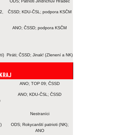
ODS; Patrioti Jindřichův Hradec
2,
ČSSD; KDU-ČSL; podpora KSČM
ANO; ČSSD; podpora KSČM
tí)
Piráti; ČSSD; Jinak! (Zlenení a NK)
 KRAJ
ANO; TOP 09; ČSSD
ANO; KDU-ČSL; ČSSD
)
Nestraníci
)
ODS; Rokycanští patrioti (NK);
ANO