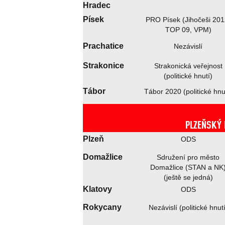
Hradec
Písek
PRO Písek (Jihočeši 201
TOP 09, VPM)
Prachatice
Nezávislí
Strakonice
Strakonická veřejnost
(politické hnutí)
Tábor
Tábor 2020 (politické hnu
PLZEŇSKÝ
Plzeň
ODS
Domažlice
Sdružení pro město
Domažlice (STAN a NK
(ještě se jedná)
Klatovy
ODS
Rokycany
Nezávislí (politické hnutí