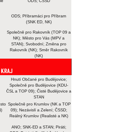
le
ODS; ČSSD
ODS; Příbramáci pro Příbram
(SNK ED, NK)
Společně pro Rakovník (TOP 09 a
NK); Město pro Vás (MPV a
STAN); Svobodní; Změna pro
Rakovník (NK); Směr Rakovník
(NK)
 KRAJ
Hnutí Občané pro Budějovice;
Společně pro Budějovice (KDU-
ČSL a TOP 09); Čisté Budějovice a
STAN
sto
Společně pro Krumlov (NK a TOP
N)
09); Nezávislí a Zelení; ČSSD;
Reálný Krumlov (Realisté a NK)
ANO; SNK-ED a STAN; Piráti;