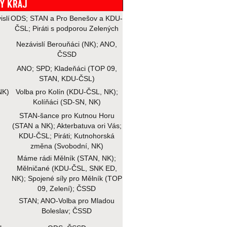
Ý KRAJ
slí
ODS; STAN a Pro Benešov a KDU-
ČSL; Piráti s podporou Zelených
Nezávislí Berouňáci (NK); ANO,
ČSSD
ANO; SPD; Kladeňáci (TOP 09,
STAN, KDU-ČSL)
NK)
Volba pro Kolín (KDU-ČSL, NK);
Kolíňáci (SD-SN, NK)
STAN-šance pro Kutnou Horu
(STAN a NK); Akterbatuva ori Vás;
KDU-ČSL; Piráti; Kutnohorská
změna (Svobodní, NK)
Máme rádi Mělník (STAN, NK);
Mělničané (KDU-ČSL, SNK ED,
NK); Spojené síly pro Mělník (TOP
09, Zelení); ČSSD
STAN; ANO-Volba pro Mladou
Boleslav; ČSSD