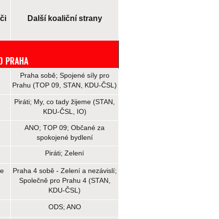
či
Další koaliční strany
O PRAHA
Praha sobě; Spojené síly pro
Prahu (TOP 09, STAN, KDU-ČSL)
Piráti; My, co tady žijeme (STAN,
KDU-ČSL, IO)
ANO; TOP 09; Občané za
spokojené bydlení
Piráti; Zelení
se
Praha 4 sobě - Zelení a nezávislí;
Společně pro Prahu 4 (STAN,
KDU-ČSL)
ODS; ANO