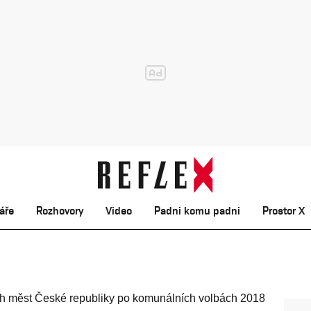
áře
Rozhovory
Video
Padni komu padni
Prostor X