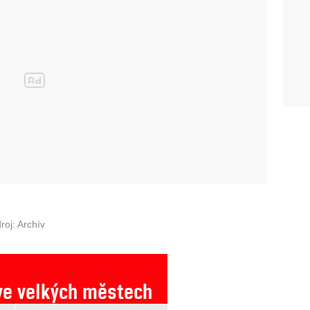
roj: Archív
 ve velkých městech