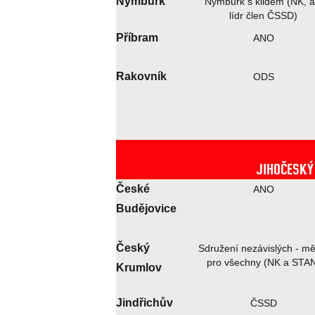
Nymburk
Nymburk s klidem (NK, a
lídr člen ČSSD)
Příbram
ANO
Rakovník
ODS
JIHOČESKÝ
České
ANO
Budějovice
Český
Sdružení nezávislých - mě
pro všechny (NK a STA
Krumlov
Jindřichův
ČSSD