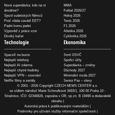
Nová superdávka: kdo na ní
MMA
dosáhne?
Fotbal 2026/27
Sjezd sudetských Němců
Hokej 2026
Proč vláda zavádí EET?
Tenis 2026
Padni komu padni
F1 2026
Výpověď z práce vzor
Atletika 2026
Divoký kačer
Cyklistika 2026
Technologie
Ekonomika
SpaceX na burze
Smrt OSVČ
Nejlepší telefony
Spořicí účty
Nejlepší AI zdarma
Superdávka – změny
Nejlepší chytré hodinky
Důchody 2027
Nejlepší VPN – srovnání
Minimální mzda 2027
Netflix filmy a seriály
Senior Pas – slevy
© 2001 - 2026 Copyright
CZECH NEWS CENTER a.s.
se sídlem náměstí Marie Schmolkové 3493/1, 100 00 Praha 10 -
Strašnice, IČO: 02346826, zapsána v OR, sp.zn. B 19490 a dodavatelé
obsahu
Autorská práva k publikovaným materiálům
Podmínky pro užívání služby informační společnosti