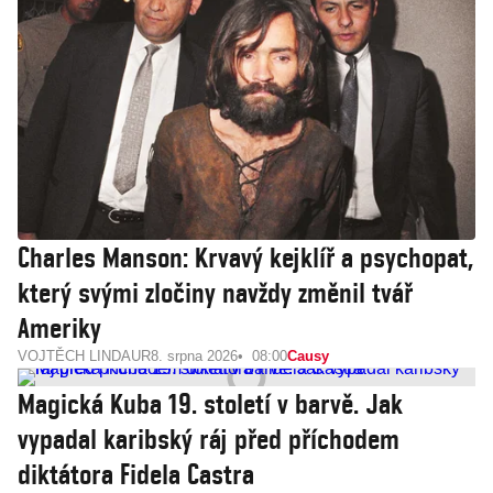
Charles Manson: Krvavý kejklíř a psychopat,
který svými zločiny navždy změnil tvář
Ameriky
VOJTĚCH LINDAUR
8. srpna 2026
08:00
Causy
Magická Kuba 19. století v barvě. Jak
vypadal karibský ráj před příchodem
diktátora Fidela Castra