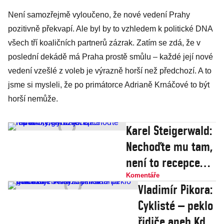
Není samozřejmě vyloučeno, že nové vedení Prahy
pozitivně překvapí. Ale byl by to vzhledem k politické DNA
všech tří koaličních partnerů zázrak. Zatím se zdá, že v
poslední dekádě má Praha prostě smůlu – každé její nové
vedení vzešlé z voleb je výrazně horší než předchozí. A to
jsme si mysleli, že po primátorce Adrianě Krnáčové to být
horší nemůže.
Karel Steigerwald:
Nechoďte mu tam,
není to recepce
republiky, nýbrž
Komentáře
Vladimír Pikora:
jeho
Cyklisté – peklo
řidiče aneb Když