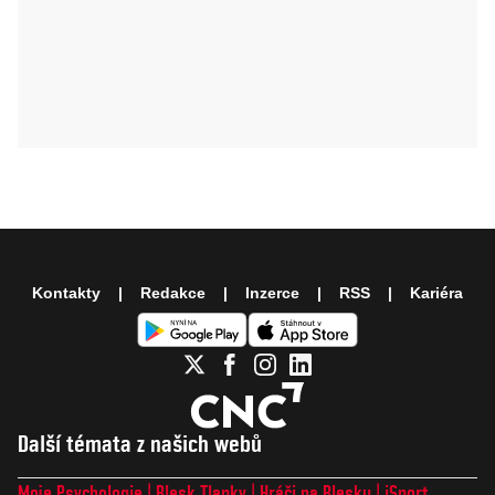
Kontakty
Redakce
Inzerce
RSS
Kariéra
Další témata z našich webů
Moje Psychologie
Blesk Tlapky
Hráči na Blesku
iSport