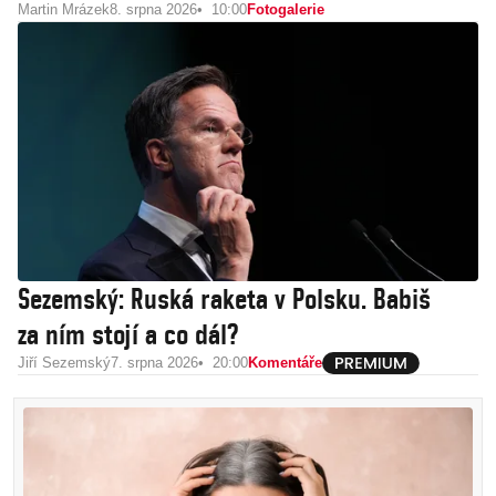
Martin Mrázek
8. srpna 2026
10:00
Fotogalerie
Sezemský: Ruská raketa v Polsku. Babiš
za ním stojí a co dál?
Jiří Sezemský
7. srpna 2026
20:00
Komentáře