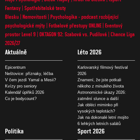
Fantasy
Spotřebitelské testy
Blesku
Nemovitosti
Psychologika - podcast rozbíjející
psychologické mýty
Fotbalové přestupy ONLINE
Eventový
prostor Level 9
OKTAGON 92: Szabová vs. Pudilová
Chance Liga
2026/27
Aktuálně
Léto 2026
Epicentrum
Karlovarský filmový festival
Neštovice: příznaky, léčba
2026
V čem jezdí Yamal a Mesii?
Znamení, že jste potkali
Kvízy pro seniory
někoho z minulého života
Kalendář úplňků 2026
Astronomické úkazy 2026:
Co je bodycount?
zatmění slunce a další
Jak obléci miminko při
vysokých teplotách?
Jak na dokonalé letní mojito
6 lehkých letních salátů
Politika
Sport 2026