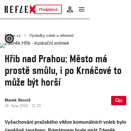
Předplatné
Reflex.cz
Výsledky voleb a referend
Hřib nad Prahou: Město má
prostě smůlu, i po Krnáčové to
může být horší
Marek Stoniš
0
·
26. října 2018
11:20
Vyšachování pražského vítěze komunálních voleb bylo
úspěšně završeno. Primátorem bude pirát Zdeněk