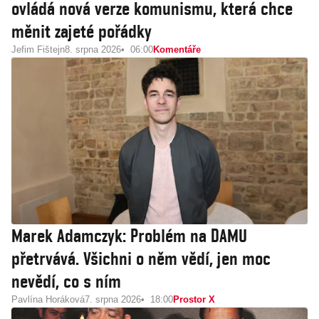
ovládá nová verze komunismu, která chce
měnit zajeté pořádky
Jefim Fištejn
8. srpna 2026
06:00
Komentáře
Marek Adamczyk: Problém na DAMU
přetrvává. Všichni o něm vědí, jen moc
nevědí, co s ním
Pavlína Horáková
7. srpna 2026
18:00
Prostor X