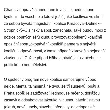
Přečte ho
Chaos v dopravě, zanedbané investice, nedostupné
prezident
bydlení – to všechno a kdo ví ještě jaké kostlivce ve skříni
republiky?
za sebou bývalá magistrátní koalice Krnáčová–Dolínek–
Stropnický–Čižinský a spol. zanechala. Také budou moci z
pozice pouhých šéfů klubu provozovat oblíbený koaličně
opoziční sport „okopávání kotníků“ partnera s největší
koaliční odpovědností, v tomto případě zároveň s nejmenší
zkušeností. Což je případ Hřiba a pirátů jako z učebnice
politického neumětelství.
O společný program nové koalice samozřejmě vůbec
nejde. Mentalita minimálně dvou ze tří subjektů (piráti a
Praha sobě) je zadržovací; jednoduše řečeno, dokážou
zastavit a odsabotovat jakoukoliv nutnou páteřní stavbu
(okruh, nové tunely, stavební předpisy, developerské