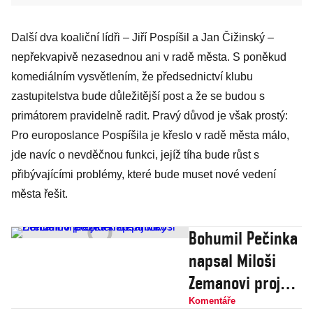
Další dva koaliční lídři – Jiří Pospíšil a Jan Čižinský –
nepřekvapivě nezasednou ani v radě města. S poněkud
komediálním vysvětlením, že předsednictví klubu
zastupitelstva bude důležitější post a že se budou s
primátorem pravidelně radit. Pravý důvod je však prostý:
Pro europoslance Pospíšila je křeslo v radě města málo,
jde navíc o nevděčnou funkci, jejíž tíha bude růst s
přibývajícími problémy, které bude muset nové vedení
města řešit.
Bohumil Pečinka
napsal Miloši
Zemanovi projev
k 28. říjnu.
Komentáře