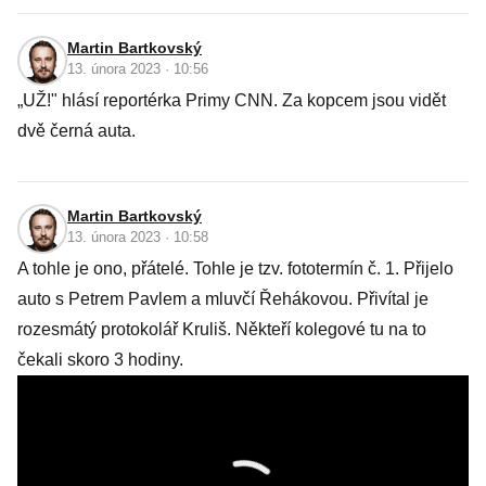
Martin Bartkovský
13. února 2023 · 10:56
„UŽ!" hlásí reportérka Primy CNN. Za kopcem jsou vidět
dvě černá auta.
Martin Bartkovský
13. února 2023 · 10:58
A tohle je ono, přátelé. Tohle je tzv. fototermín č. 1. Přijelo
auto s Petrem Pavlem a mluvčí Řehákovou. Přivítal je
rozesmátý protokolář Kruliš. Někteří kolegové tu na to
čekali skoro 3 hodiny.