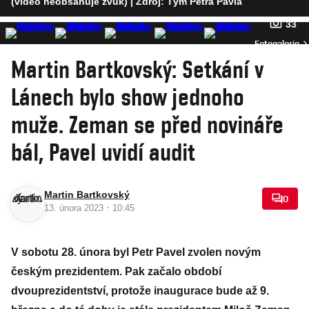
(video neobsahuje zvuk)
| Zdroj: Tým Petra Pavla
33
Fotogalerie
Martin Bartkovský: Setkání v
Lánech bylo show jednoho
muže. Zeman se před novináře
bál, Pavel uvidí audit
Martin Bartkovský
0
·
13. února 2023
10:45
V sobotu 28. února byl Petr Pavel zvolen novým
českým prezidentem. Pak začalo období
dvouprezidentství, protože inaugurace bude až 9.