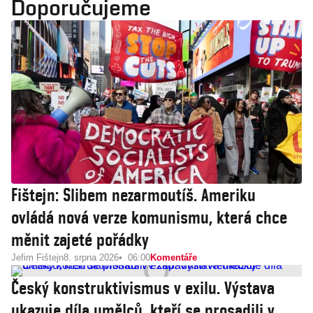
Doporučujeme
Fištejn: Slibem nezarmoutíš. Ameriku
ovládá nová verze komunismu, která chce
měnit zajeté pořádky
Jefim Fištejn
8. srpna 2026
06:00
Komentáře
Český konstruktivismus v exilu. Výstava
ukazuje díla umělců, kteří se prosadili v