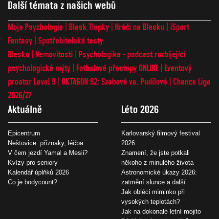
Další témata z našich webů
Moje Psychologie
Blesk Tlapky
Hráči na Blesku
iSport
Fantasy
Spotřebitelské testy
Blesku
Nemovitosti
Psychologika - podcast rozbíjející
psychologické mýty
Fotbalové přestupy ONLINE
Eventový
prostor Level 9
OKTAGON 92: Szabová vs. Pudilová
Chance Liga
2026/27
Aktuálně
Léto 2026
Epicentrum
Karlovarský filmový festival
Neštovice: příznaky, léčba
2026
V čem jezdí Yamal a Mesii?
Znamení, že jste potkali
Kvízy pro seniory
někoho z minulého života
Kalendář úplňků 2026
Astronomické úkazy 2026:
Co je bodycount?
zatmění slunce a další
Jak obléci miminko při
vysokých teplotách?
Jak na dokonalé letní mojito