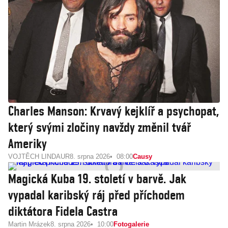
Charles Manson: Krvavý kejklíř a psychopat,
který svými zločiny navždy změnil tvář
Ameriky
VOJTĚCH LINDAUR
8. srpna 2026
08:00
Causy
Magická Kuba 19. století v barvě. Jak
vypadal karibský ráj před příchodem
diktátora Fidela Castra
Martin Mrázek
8. srpna 2026
10:00
Fotogalerie