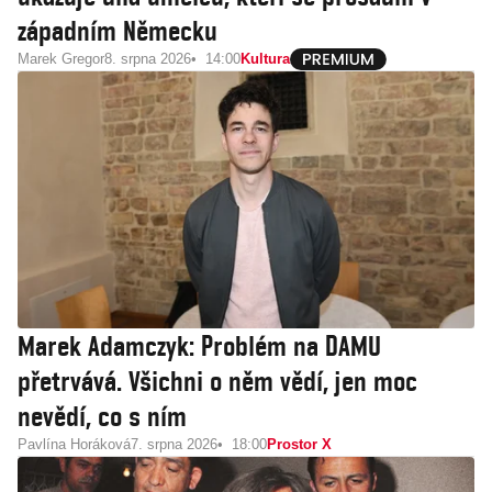
západním Německu
Marek Gregor
8. srpna 2026
14:00
Kultura
Marek Adamczyk: Problém na DAMU
přetrvává. Všichni o něm vědí, jen moc
nevědí, co s ním
Pavlína Horáková
7. srpna 2026
18:00
Prostor X