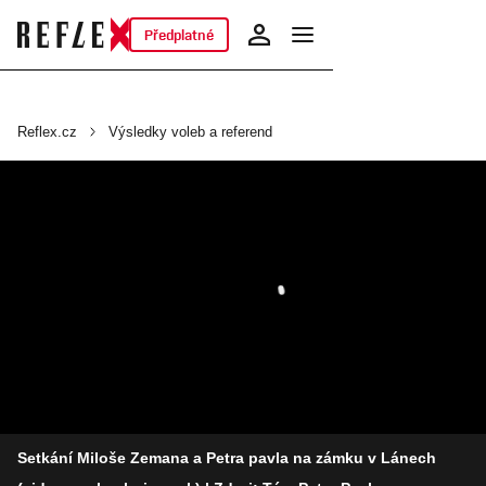
Předplatné
Reflex.cz
Výsledky voleb a referend
Setkání Miloše Zemana a Petra pavla na zámku v Lánech