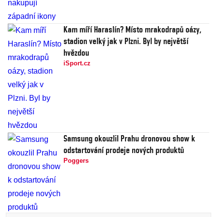
Kam míří Haraslín? Místo mrakodrapů oázy,
stadion velký jak v Plzni. Byl by největší
hvězdou
iSport.cz
Samsung okouzlil Prahu dronovou show k
odstartování prodeje nových produktů
Poggers