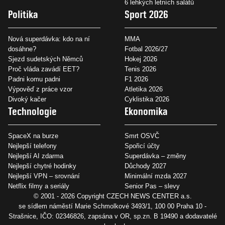
6 lehkých letních salátů
Politika
Sport 2026
Nová superdávka: kdo na ní
MMA
dosáhne?
Fotbal 2026/27
Sjezd sudetských Němců
Hokej 2026
Proč vláda zavádí EET?
Tenis 2026
Padni komu padni
F1 2026
Výpověď z práce vzor
Atletika 2026
Divoký kačer
Cyklistika 2026
Technologie
Ekonomika
SpaceX na burze
Smrt OSVČ
Nejlepší telefony
Spořicí účty
Nejlepší AI zdarma
Superdávka – změny
Nejlepší chytré hodinky
Důchody 2027
Nejlepší VPN – srovnání
Minimální mzda 2027
Netflix filmy a seriály
Senior Pas – slevy
© 2001 - 2026 Copyright
CZECH NEWS CENTER a.s.
se sídlem náměstí Marie Schmolkové 3493/1, 100 00 Praha 10 -
Strašnice, IČO: 02346826, zapsána v OR, sp.zn. B 19490 a dodavatelé