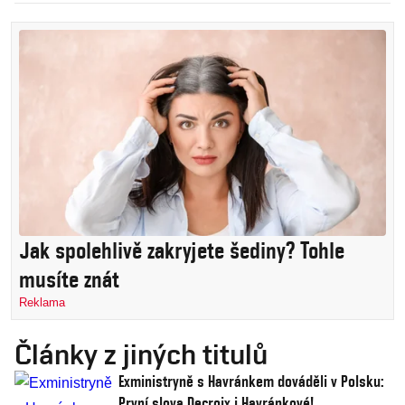
Jak spolehlivě zakryjete šediny? Tohle
musíte znát
Reklama
Články z jiných titulů
Exministryně s Havránkem dováděli v Polsku:
První slova Decroix i Havránkové!