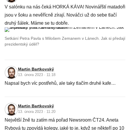
V salónku na nás čeká HORKÁ KÁVA! Novinářští matadoři
jsou v šoku a nevěřícně zírají. Nováčci už do sebe tlačí
druhý šálek. Máme se tu dobře.
Setkání Petra Pavla s Milošem Zemanem v Lánech. Jak si předají
prezidentský úděl?
Martin Bartkovský
13. února 2023 · 11:18
Napsal bych víc postřehů, ale taky tlačím druhé kafe…
Martin Bartkovský
13. února 2023 · 11:20
Největší žně tu zatím má pořad Newsroom ČT24. Aneta
Rybová tu zpovídá kolegy, jaké to je, když se někteří po 10