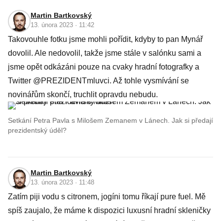
Martin Bartkovský
13. února 2023 · 11:42
Takovouhle fotku jsme mohli pořídit, kdyby to pan Mynář
dovolil. Ale nedovolil, takže jsme stále v salónku sami a
jsme opět odkázáni pouze na cvaky hradní fotografky a
Twitter @PREZIDENTmluvci. Až tohle vysmívání se
novinářům skončí, truchlit opravdu nebudu.
Setkání Petra Pavla s Milošem Zemanem v Lánech. Jak si předají
prezidentský úděl?
Martin Bartkovský
13. února 2023 · 11:48
Zatím piji vodu s citronem, jogíni tomu říkají pure fuel. Mě
spíš zaujalo, že máme k dispozici luxusní hradní skleničky