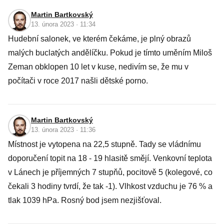
Martin Bartkovský
13. února 2023 · 11:34
Hudební salonek, ve kterém čekáme, je plný obrazů
malých buclatých andělíčku. Pokud je tímto uměním Miloš
Zeman obklopen 10 let v kuse, nedivím se, že mu v
počítači v roce 2017 našli dětské porno.
Martin Bartkovský
13. února 2023 · 11:36
Místnost je vytopena na 22,5 stupně. Tady se vládnímu
doporučení topit na 18 - 19 hlasitě smějí. Venkovní teplota
v Lánech je příjemných 7 stupňů, pocitově 5 (kolegové, co
čekali 3 hodiny tvrdí, že tak -1). Vlhkost vzduchu je 76 % a
tlak 1039 hPa. Rosný bod jsem nezjišťoval.