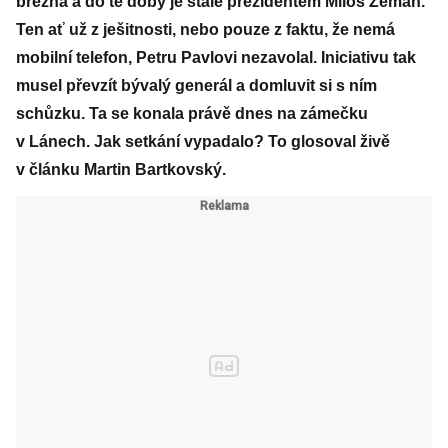
března a do té doby je stále prezidentem Miloš Zeman.
Ten ať už z ješitnosti, nebo pouze z faktu, že nemá
mobilní telefon, Petru Pavlovi nezavolal. Iniciativu tak
musel převzít bývalý generál a domluvit si s ním
schůzku. Ta se konala právě dnes na zámečku
v Lánech. Jak setkání vypadalo? To glosoval živě
v článku Martin Bartkovský.