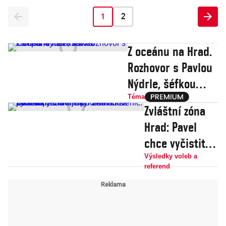
1
2
Z oceánu na Hrad.
Rozhovor s Pavlou
Nýdrle, šéfkou
kampaně Petra
Téma
Zvláštní zóna
Pavla
Hrad: Pavel
chce vyčistit
prezidentský
Výsledky voleb a
referend
úřad od štěnic.
Důkladný úklid
je po Zemanovi
potřeba