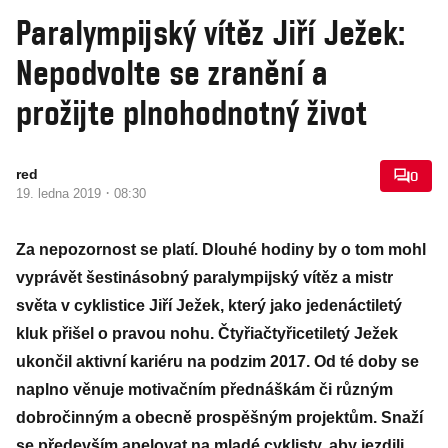
Paralympijský vítěz Jiří Ježek:
Nepodvolte se zranění a
prožijte plnohodnotný život
red
0
·
19. ledna 2019
08:30
Za nepozornost se platí. Dlouhé hodiny by o tom mohl
vyprávět šestinásobný paralympijský vítěz a mistr
světa v cyklistice Jiří Ježek, který jako jedenáctiletý
kluk přišel o pravou nohu. Čtyřiačtyřicetiletý Ježek
ukončil aktivní kariéru na podzim 2017. Od té doby se
naplno věnuje motivačním přednáškám či různým
dobročinným a obecně prospěšným projektům. Snaží
se především apelovat na mladé cyklisty, aby jezdili