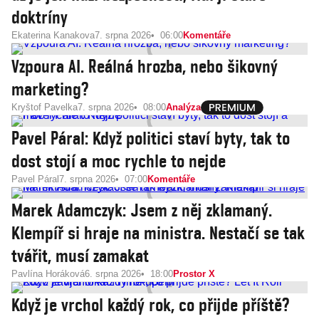
doktríny
Ekaterina Kanakova
7. srpna 2026
06:00
Komentáře
Vzpoura AI. Reálná hrozba, nebo šikovný
marketing?
Kryštof Pavelka
7. srpna 2026
08:00
Analýza
Pavel Páral: Když politici staví byty, tak to
dost stojí a moc rychle to nejde
Pavel Páral
7. srpna 2026
07:00
Komentáře
Marek Adamczyk: Jsem z něj zklamaný.
Klempíř si hraje na ministra. Nestačí se tak
tvářit, musí zamakat
Pavlína Horáková
6. srpna 2026
18:00
Prostor X
Když je vrchol každý rok, co přijde příště?