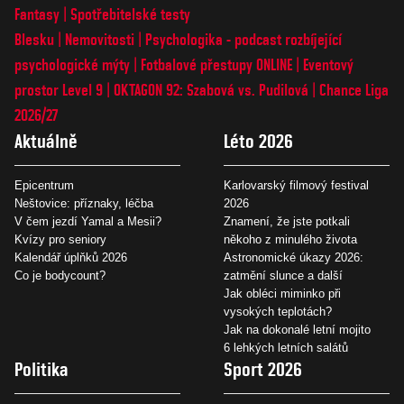
Fantasy
Spotřebitelské testy
Blesku
Nemovitosti
Psychologika - podcast rozbíjející
psychologické mýty
Fotbalové přestupy ONLINE
Eventový
prostor Level 9
OKTAGON 92: Szabová vs. Pudilová
Chance Liga
2026/27
Aktuálně
Léto 2026
Epicentrum
Karlovarský filmový festival
Neštovice: příznaky, léčba
2026
V čem jezdí Yamal a Mesii?
Znamení, že jste potkali
Kvízy pro seniory
někoho z minulého života
Kalendář úplňků 2026
Astronomické úkazy 2026:
Co je bodycount?
zatmění slunce a další
Jak obléci miminko při
vysokých teplotách?
Jak na dokonalé letní mojito
6 lehkých letních salátů
Politika
Sport 2026