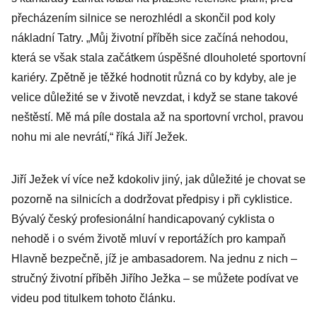
přecházením silnice se nerozhlédl a skončil pod koly
nákladní Tatry. „Můj životní příběh sice začíná nehodou,
která se však stala začátkem úspěšné dlouholeté sportovní
kariéry. Zpětně je těžké hodnotit různá co by kdyby, ale je
velice důležité se v životě nevzdat, i když se stane takové
neštěstí. Mě má píle dostala až na sportovní vrchol, pravou
nohu mi ale nevrátí,“ říká Jiří Ježek.
Jiří Ježek ví více než kdokoliv jiný, jak důležité je chovat se
pozorně na silnicích a dodržovat předpisy i při cyklistice.
Bývalý český profesionální handicapovaný cyklista o
nehodě i o svém životě mluví v reportážích pro kampaň
Hlavně bezpečně, jíž je ambasadorem. Na jednu z nich –
stručný životní příběh Jiřího Ježka – se můžete podívat ve
videu pod titulkem tohoto článku.