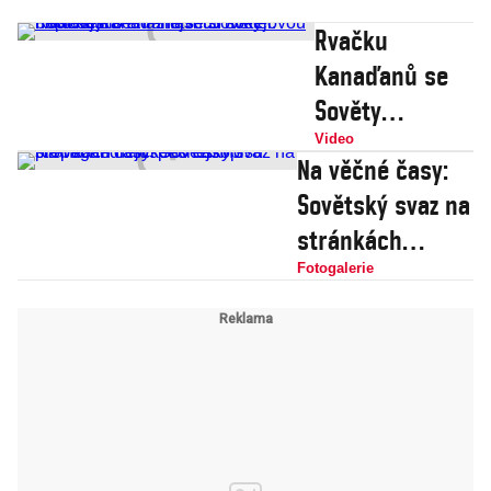
Rvačku
Kanaďanů se
Sověty
nepřerušilo ani
Video
Na věčné časy:
zhasnutí
Sovětský svaz na
světel.
stránkách
Podívejte se na
nejúspěšnějšího
Fotogalerie
největší
propagandistick
hokejovou
ého časopisu
bitku dějin