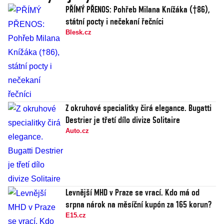
PŘÍMÝ PŘENOS: Pohřeb Milana Knížáka (†86),
státní pocty i nečekaní řečníci
Blesk.cz
Z okruhové specialitky čirá elegance. Bugatti
Destrier je třetí dílo divize Solitaire
Auto.cz
Levnější MHD v Praze se vrací. Kdo má od
srpna nárok na měsíční kupón za 165 korun?
E15.cz