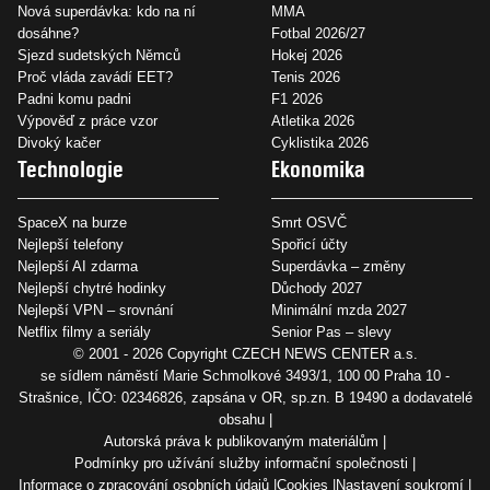
Nová superdávka: kdo na ní
MMA
dosáhne?
Fotbal 2026/27
Sjezd sudetských Němců
Hokej 2026
Proč vláda zavádí EET?
Tenis 2026
Padni komu padni
F1 2026
Výpověď z práce vzor
Atletika 2026
Divoký kačer
Cyklistika 2026
Technologie
Ekonomika
SpaceX na burze
Smrt OSVČ
Nejlepší telefony
Spořicí účty
Nejlepší AI zdarma
Superdávka – změny
Nejlepší chytré hodinky
Důchody 2027
Nejlepší VPN – srovnání
Minimální mzda 2027
Netflix filmy a seriály
Senior Pas – slevy
© 2001 - 2026 Copyright
CZECH NEWS CENTER a.s.
se sídlem náměstí Marie Schmolkové 3493/1, 100 00 Praha 10 -
Strašnice, IČO: 02346826, zapsána v OR, sp.zn. B 19490 a dodavatelé
obsahu
Autorská práva k publikovaným materiálům
Podmínky pro užívání služby informační společnosti
Informace o zpracování osobních údajů
Cookies
Nastavení soukromí