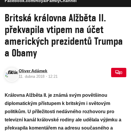
Facebook.com/RoyalFamilyChannel
Britská královna Alžběta II.
překvapila vtipem na účet
amerických prezidentů Trumpa
a Obamy
Oliver Adámek
0
·
11. dubna 2018
12:21
Královna Alžběta II. je známá svým povětšinou
diplomatickým přístupem k britským i světovým
politikům. U příležitosti nedávného rozhovoru pro
televizní kanál královské rodiny ale udělala výjimku a
překvapila komentářem na adresu současného a