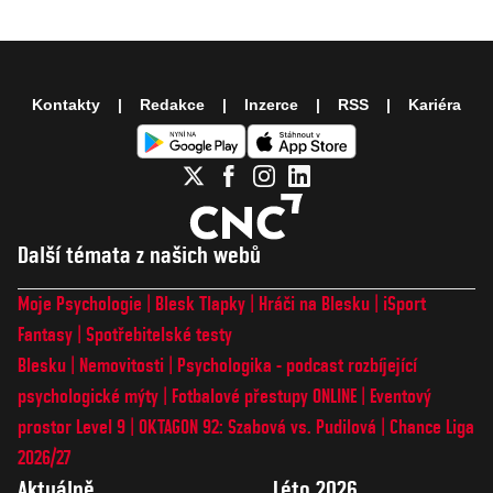
Kontakty
Redakce
Inzerce
RSS
Kariéra
Další témata z našich webů
Moje Psychologie
Blesk Tlapky
Hráči na Blesku
iSport
Fantasy
Spotřebitelské testy
Blesku
Nemovitosti
Psychologika - podcast rozbíjející
psychologické mýty
Fotbalové přestupy ONLINE
Eventový
prostor Level 9
OKTAGON 92: Szabová vs. Pudilová
Chance Liga
2026/27
Aktuálně
Léto 2026