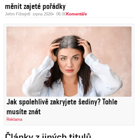
měnit zajeté pořádky
Jefim Fištejn
8. srpna 2026
06:00
Komentáře
Jak spolehlivě zakryjete šediny? Tohle
musíte znát
Reklama
Články z jiných titulů