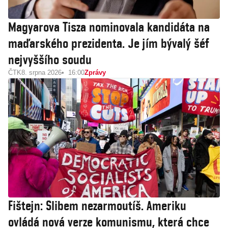
Magyarova Tisza nominovala kandidáta na
maďarského prezidenta. Je jím bývalý šéf
nejvyššího soudu
ČTK
8. srpna 2026
16:00
Zprávy
Fištejn: Slibem nezarmoutíš. Ameriku
ovládá nová verze komunismu, která chce