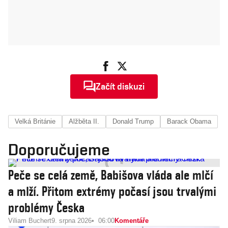
Začít diskuzi
Velká Británie
Alžběta II.
Donald Trump
Barack Obama
Doporučujeme
Peče se celá země, Babišova vláda ale mlčí
a mlží. Přitom extrémy počasí jsou trvalými
problémy Česka
Viliam Buchert
9. srpna 2026
06:00
Komentáře