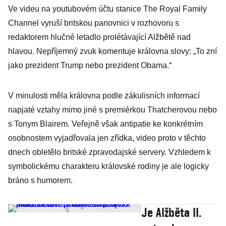
Ve videu na youtubovém účtu stanice The Royal Family
Channel vyruší britskou panovnici v rozhovoru s
redaktorem hlučné letadlo prolétávající Alžbětě nad
hlavou. Nepříjemný zvuk komentuje královna slovy: „To zní
jako prezident Trump nebo prezident Obama.“
V minulosti měla královna podle zákulisních informací
napjaté vztahy mimo jiné s premiérkou Thatcherovou nebo
s Tonym Blairem. Veřejně však antipatie ke konkrétním
osobnostem vyjadřovala jen zřídka, video proto v těchto
dnech obletělo britské zpravodajské servery. Vzhledem k
symbolickému charakteru královské rodiny je ale logicky
bráno s humorem.
Je Alžběta II.