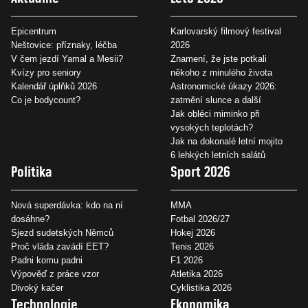
Epicentrum
Karlovarský filmový festival
Neštovice: příznaky, léčba
2026
V čem jezdí Yamal a Mesii?
Znamení, že jste potkali
Kvízy pro seniory
někoho z minulého života
Kalendář úplňků 2026
Astronomické úkazy 2026:
Co je bodycount?
zatmění slunce a další
Jak obléci miminko při
vysokých teplotách?
Jak na dokonalé letní mojito
6 lehkých letních salátů
Politika
Sport 2026
Nová superdávka: kdo na ní
MMA
dosáhne?
Fotbal 2026/27
Sjezd sudetských Němců
Hokej 2026
Proč vláda zavádí EET?
Tenis 2026
Padni komu padni
F1 2026
Výpověď z práce vzor
Atletika 2026
Divoký kačer
Cyklistika 2026
Technologie
Ekonomika