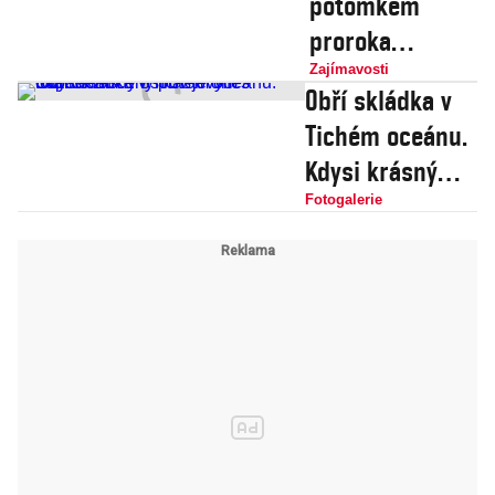
potomkem
proroka
Mohameda?
Zajímavosti
Obří skládka v
Charles uvažuje
Tichém oceánu.
o
Kdysi krásný
přeformulování
ostrov je dnes
Fotogalerie
korunovačního
totálně zničený
slibu
plastovým
odpadem