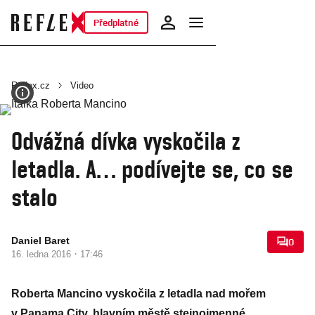
Předplatné
Reflex.cz
Video
Odvážná dívka vyskočila z
letadla. A… podívejte se, co se
stalo
Daniel Baret
0
·
16. ledna 2016
17:46
Roberta Mancino vyskočila z letadla nad mořem
v Panama City, hlavním městě stejnojmenné