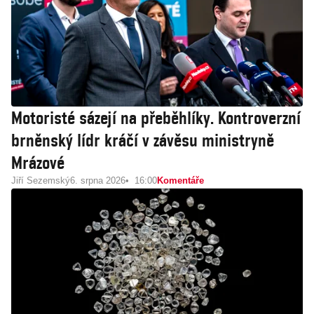
Motoristé sázejí na přeběhlíky. Kontroverzní
brněnský lídr kráčí v závěsu ministryně
Mrázové
Jiří Sezemský
6. srpna 2026
16:00
Komentáře