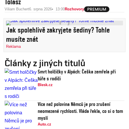
Tolasz
Viliam Buchert
6. srpna 2026
13:00
Rozhovory
Jak spolehlivě zakryjete šediny? Tohle
musíte znát
Reklama
Články z jiných titulů
Smrt holčičky v Alpách: Češka zemřela při
túře s rodiči
Blesk.cz
Více než polovina Němců je pro zrušení
neomezené rychlosti. Vláda řekla, co si o tom
myslí
Auto.cz