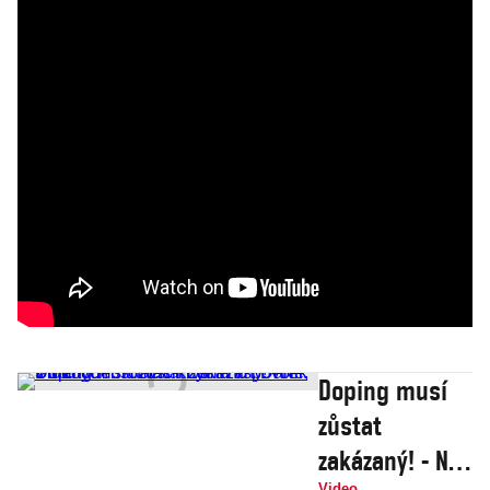
Doping musí
zůstat
zakázaný! - Ne,
Video