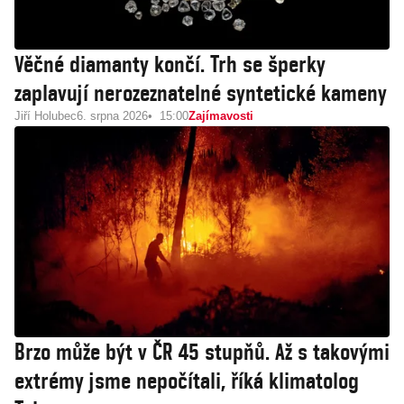
Věčné diamanty končí. Trh se šperky
zaplavují nerozeznatelné syntetické kameny
Jiří Holubec
6. srpna 2026
15:00
Zajímavosti
Brzo může být v ČR 45 stupňů. Až s takovými
extrémy jsme nepočítali, říká klimatolog