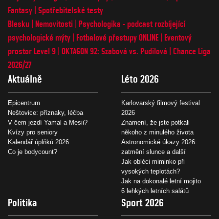
Fantasy
Spotřebitelské testy
Blesku
Nemovitosti
Psychologika - podcast rozbíjející
psychologické mýty
Fotbalové přestupy ONLINE
Eventový
prostor Level 9
OKTAGON 92: Szabová vs. Pudilová
Chance Liga
2026/27
Aktuálně
Léto 2026
Epicentrum
Karlovarský filmový festival
Neštovice: příznaky, léčba
2026
V čem jezdí Yamal a Mesii?
Znamení, že jste potkali
Kvízy pro seniory
někoho z minulého života
Kalendář úplňků 2026
Astronomické úkazy 2026:
Co je bodycount?
zatmění slunce a další
Jak obléci miminko při
vysokých teplotách?
Jak na dokonalé letní mojito
6 lehkých letních salátů
Politika
Sport 2026