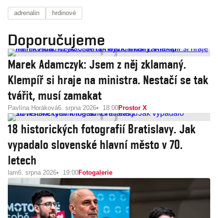
adrenalin
hrdinové
Doporučujeme
Marek Adamczyk: Jsem z něj zklamaný.
Klempíř si hraje na ministra. Nestačí se tak
tvářit, musí zamakat
Pavlína Horáková
6. srpna 2026
18:00
Prostor X
18 historických fotografií Bratislavy. Jak
vypadalo slovenské hlavní město v 70.
letech
lam
6. srpna 2026
19:00
Fotogalerie