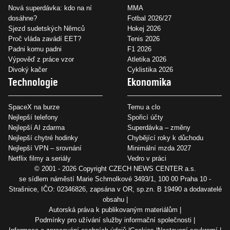
Nová superdávka: kdo na ní
MMA
dosáhne?
Fotbal 2026/27
Sjezd sudetských Němců
Hokej 2026
Proč vláda zavádí EET?
Tenis 2026
Padni komu padni
F1 2026
Výpověď z práce vzor
Atletika 2026
Divoký kačer
Cyklistika 2026
Technologie
Ekonomika
SpaceX na burze
Temu a clo
Nejlepší telefony
Spořicí účty
Nejlepší AI zdarma
Superdávka – změny
Nejlepší chytré hodinky
Chybějící roky k důchodu
Nejlepší VPN – srovnání
Minimální mzda 2027
Netflix filmy a seriály
Vedro v práci
© 2001 - 2026 Copyright
CZECH NEWS CENTER a.s.
se sídlem náměstí Marie Schmolkové 3493/1, 100 00 Praha 10 -
Strašnice, IČO: 02346826, zapsána v OR, sp.zn. B 19490 a dodavatelé
obsahu
Autorská práva k publikovaným materiálům
Podmínky pro užívání služby informační společnosti