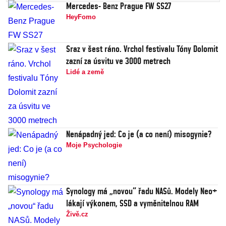
Mercedes- Benz Prague FW SS27
HeyFomo
Sraz v šest ráno. Vrchol festivalu Tóny Dolomit
zazní za úsvitu ve 3000 metrech
Lidé a země
Nenápadný jed: Co je (a co není) misogynie?
Moje Psychologie
Synology má „novou“ řadu NASů. Modely Neo+
lákají výkonem, SSD a vyměnitelnou RAM
Živě.cz