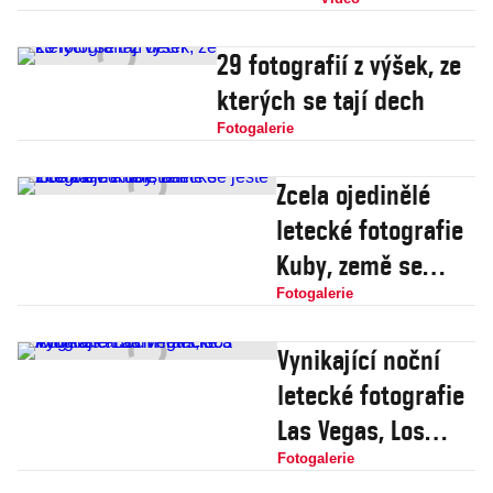
v určitých
situacích bych
29 fotografií z výšek, ze
ho povolil.
kterých se tají dech
Videoduel
Fotogalerie
Tomáš Klvaňa
vs. Darek Šmíd
Zcela ojedinělé
letecké fotografie
Kuby, země se
ještě více otevře
Fotogalerie
turistům
Vynikající noční
letecké fotografie
Las Vegas, Los
Angeles a San
Fotogalerie