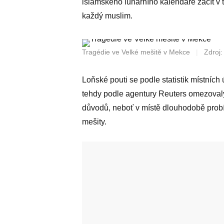
islámského lunárního kalendáře začít v 
každý muslim.
Tragédie ve Velké mešitě v Mekce
|
Zdroj
Loňské pouti se podle statistik místních
tehdy podle agentury Reuters omezovaly
důvodů, neboť v místě dlouhodobě probí
mešity.