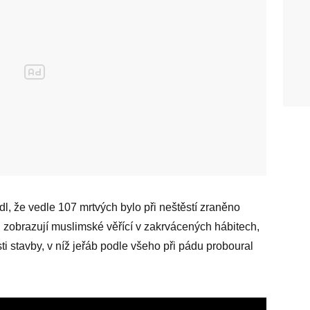
l, že vedle 107 mrtvých bylo při neštěstí zraněno
h zobrazují muslimské věřící v zakrvácených hábitech,
ti stavby, v níž jeřáb podle všeho při pádu proboural