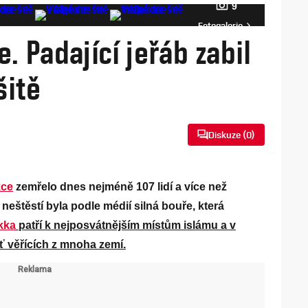
9
Fotogalerie
. Padající jeřáb zabil
šitě
Diskuze (
0
)
ce
zemřelo dnes nejméně 107 lidí a více než
neštěstí byla podle médií silná bouře, která
kka
patří k nejposvátnějším místům islámu a v
ť věřících z mnoha zemí.