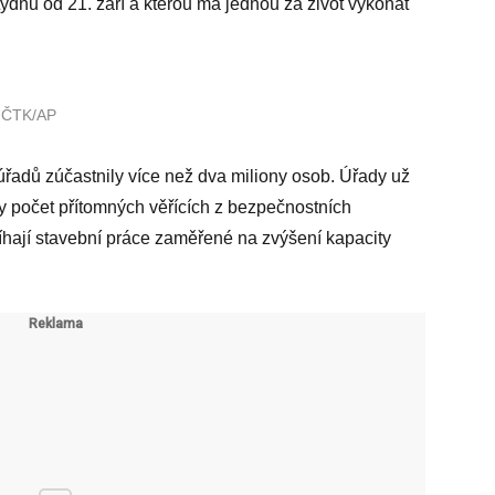
týdnu od 21. září a kterou má jednou za život vykonat
: ČTK/AP
 úřadů zúčastnily více než dva miliony osob. Úřady už
 počet přítomných věřících z bezpečnostních
hají stavební práce zaměřené na zvýšení kapacity