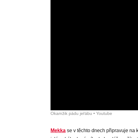
Okamžik pádu jeřábu • Youtube
Mekka
se v těchto dnech připravuje na 