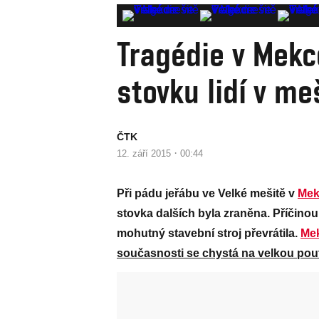
Tragédie v Mekce
stovku lidí v me
ČTK
·
12. září 2015
00:44
Při pádu jeřábu ve Velké mešitě v
Mek
stovka dalších byla zraněna. Příčinou 
mohutný stavební stroj převrátila.
Me
současnosti se chystá na velkou pou