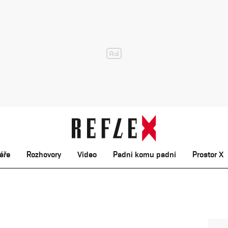
áře
Rozhovory
Video
Padni komu padni
Prostor X