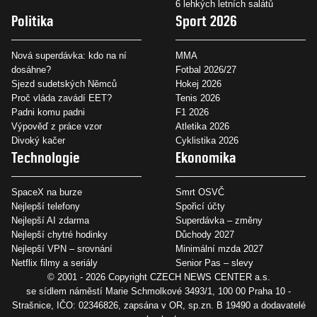
6 lehkých letních salátů
Politika
Sport 2026
Nová superdávka: kdo na ní
MMA
dosáhne?
Fotbal 2026/27
Sjezd sudetských Němců
Hokej 2026
Proč vláda zavádí EET?
Tenis 2026
Padni komu padni
F1 2026
Výpověď z práce vzor
Atletika 2026
Divoký kačer
Cyklistika 2026
Technologie
Ekonomika
SpaceX na burze
Smrt OSVČ
Nejlepší telefony
Spořicí účty
Nejlepší AI zdarma
Superdávka – změny
Nejlepší chytré hodinky
Důchody 2027
Nejlepší VPN – srovnání
Minimální mzda 2027
Netflix filmy a seriály
Senior Pas – slevy
© 2001 - 2026 Copyright
CZECH NEWS CENTER a.s.
se sídlem náměstí Marie Schmolkové 3493/1, 100 00 Praha 10 -
Strašnice, IČO: 02346826, zapsána v OR, sp.zn. B 19490 a dodavatelé