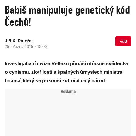
Babiš manipuluje genetický kód
Čechů!
Jiří X. Doležal
0
·
25. března 2015
13:00
Investigativní divize Reflexu přináší otřesné svědectví
o cynismu, zlotřilosti a špatných úmyslech ministra
financí, který se pokouší zotročit celý národ.