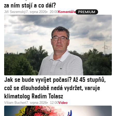
za ním stojí a co dál?
Jiří Sezemský
7. srpna 2026
20:00
Komentáře
Jak se bude vyvíjet počasí? Až 45 stupňů,
což se dlouhodobě nedá vydržet, varuje
klimatolog Radim Tolasz
Viliam Buchert
7. srpna 2026
12:00
Video