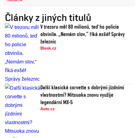
Články z jiných titulů
V trezoru měl 80 milionů, teď ho policie
obvinila. „Nemám slov,“ říká exšéf Správy
železnic
Blesk.cz
Další klasická corvette s dobrými jízdními
vlastnostmi? Mitsuoka znovu využije
legendární MX-5
Auto.cz