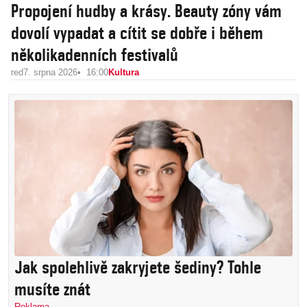
Propojení hudby a krásy. Beauty zóny vám
dovolí vypadat a cítit se dobře i během
několikadenních festivalů
red
7. srpna 2026
16:00
Kultura
Jak spolehlivě zakryjete šediny? Tohle
musíte znát
Reklama