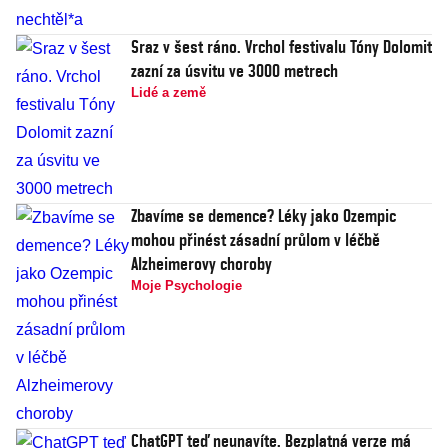
Sraz v šest ráno. Vrchol festivalu Tóny Dolomit
zazní za úsvitu ve 3000 metrech
Lidé a země
Zbavíme se demence? Léky jako Ozempic
mohou přinést zásadní průlom v léčbě
Alzheimerovy choroby
Moje Psychologie
ChatGPT teď neunavíte. Bezplatná verze má