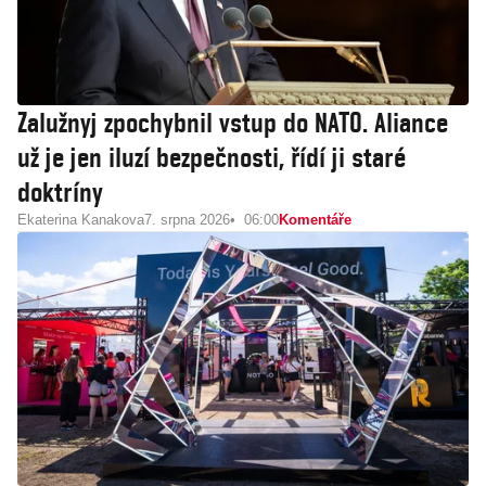
Zalužnyj zpochybnil vstup do NATO. Aliance
už je jen iluzí bezpečnosti, řídí ji staré
doktríny
Ekaterina Kanakova
7. srpna 2026
06:00
Komentáře