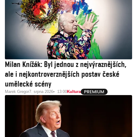
Milan Knížák: Byl jednou z nejvýraznějších,
ale i nejkontroverznějších postav české
umělecké scény
Marek Gregor
7. srpna 2026
13:00
Kultura