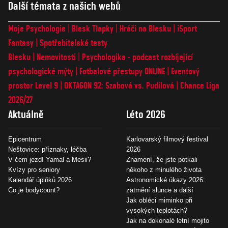
Další témata z našich webů
Moje Psychologie
Blesk Tlapky
Hráči na Blesku
iSport
Fantasy
Spotřebitelské testy
Blesku
Nemovitosti
Psychologika - podcast rozbíjející
psychologické mýty
Fotbalové přestupy ONLINE
Eventový
prostor Level 9
OKTAGON 92: Szabová vs. Pudilová
Chance Liga
2026/27
Aktuálně
Léto 2026
Epicentrum
Karlovarský filmový festival
Neštovice: příznaky, léčba
2026
V čem jezdí Yamal a Mesii?
Znamení, že jste potkali
Kvízy pro seniory
někoho z minulého života
Kalendář úplňků 2026
Astronomické úkazy 2026:
Co je bodycount?
zatmění slunce a další
Jak obléci miminko při
vysokých teplotách?
Jak na dokonalé letní mojito