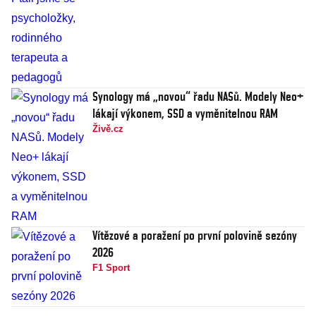
Synology má „novou“ řadu NASů. Modely Neo+
lákají výkonem, SSD a vyměnitelnou RAM
Živě.cz
Vítězové a poražení po první polovině sezóny
2026
F1 Sport