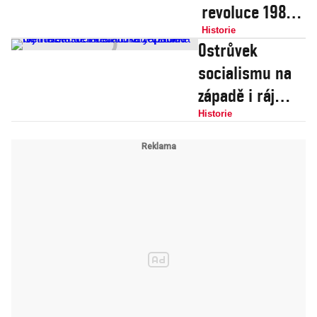
revoluce 1989
přehledně: Od
Historie
Ostrůvek
útěku
socialismu na
„dederonů“ po
západě i ráj
zvolení Václava
Trabantů. Před
Historie
Havla
75 lety vznikla
prezidentem
Německá
demokratická
republika