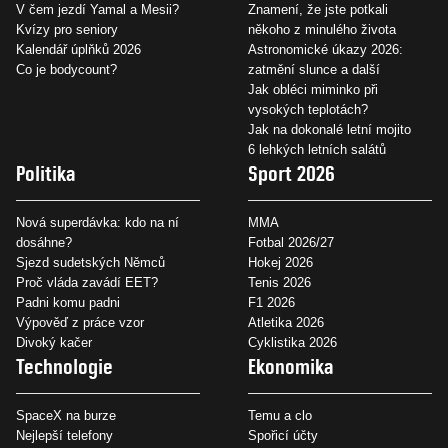
V čem jezdí Yamal a Mesii?
Znamení, že jste potkali
Kvízy pro seniory
někoho z minulého života
Kalendář úplňků 2026
Astronomické úkazy 2026:
Co je bodycount?
zatmění slunce a další
Jak obléci miminko při
vysokých teplotách?
Jak na dokonalé letní mojito
6 lehkých letních salátů
Politika
Sport 2026
Nová superdávka: kdo na ní
MMA
dosáhne?
Fotbal 2026/27
Sjezd sudetských Němců
Hokej 2026
Proč vláda zavádí EET?
Tenis 2026
Padni komu padni
F1 2026
Výpověď z práce vzor
Atletika 2026
Divoký kačer
Cyklistika 2026
Technologie
Ekonomika
SpaceX na burze
Temu a clo
Nejlepší telefony
Spořicí účty