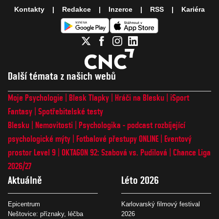
Kontakty
Redakce
Inzerce
RSS
Kariéra
Další témata z našich webů
Moje Psychologie
Blesk Tlapky
Hráči na Blesku
iSport
Fantasy
Spotřebitelské testy
Blesku
Nemovitosti
Psychologika - podcast rozbíjející
psychologické mýty
Fotbalové přestupy ONLINE
Eventový
prostor Level 9
OKTAGON 92: Szabová vs. Pudilová
Chance Liga
2026/27
Aktuálně
Léto 2026
Epicentrum
Karlovarský filmový festival
Neštovice: příznaky, léčba
2026