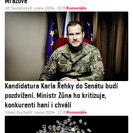
Mrázové
Jiří Sezemský
6. srpna 2026
16:00
Komentáře
Kandidatura Karla Řehky do Senátu budí
pozdvižení. Ministr Zůna ho kritizuje,
konkurenti haní i chválí
Viliam Buchert
6. srpna 2026
12:00
Komentáře