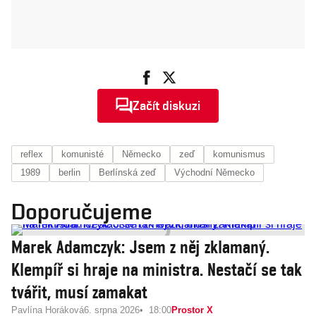
Začít diskuzi
reflex
komunisté
Německo
zeď
komunismus
1989
berlin
Berlínská zeď
Východní Německo
Doporučujeme
Marek Adamczyk: Jsem z něj zklamaný.
Klempíř si hraje na ministra. Nestačí se tak
tvářit, musí zamakat
Pavlína Horáková
6. srpna 2026
18:00
Prostor X