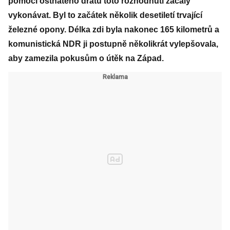
pomoci ostnatého drátu toto rozhodnutí začaly
vykonávat. Byl to začátek několik desetiletí trvající
železné opony. Délka zdi byla nakonec 165 kilometrů a
komunistická NDR ji postupně několikrát vylepšovala,
aby zamezila pokusům o útěk na Západ.