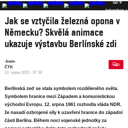
9
Fotogalerie
Jak se vztyčila železná opona v
Německu? Skvělá animace
ukazuje výstavbu Berlínské zdi
-bam-
0
ČTK
·
13. srpna 2023
07:30
Berlínská zeď se stala symbolem rozděleného světa.
Symbolem hranice mezi Západem a komunistickou
východní Evropu. 12. srpna 1961 rozhodla vláda NDR,
že nasadí ozbrojené síly k uzavření hranice do západní
části Berlína. Během noci vojenské jednotky za