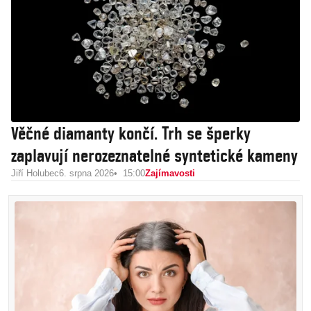
Věčné diamanty končí. Trh se šperky
zaplavují nerozeznatelné syntetické kameny
Jiří Holubec
6. srpna 2026
15:00
Zajímavosti