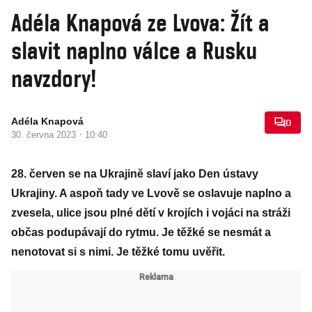
Adéla Knapová ze Lvova: Žít a
slavit naplno válce a Rusku
navzdory!
Adéla Knapová
0
·
30. června 2023
10:40
28. červen se na Ukrajině slaví jako Den ústavy
Ukrajiny. A aspoň tady ve Lvově se oslavuje naplno a
zvesela, ulice jsou plné dětí v krojích i vojáci na stráži
občas podupávají do rytmu. Je těžké se nesmát a
nenotovat si s nimi. Je těžké tomu uvěřit.