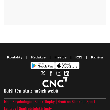
Kontakty
Redakce
Inzerce
RSS
Kariéra
Další témata z našich webů
Moje Psychologie
Blesk Tlapky
Hráči na Blesku
iSport
Fantasy
Spotřebitelské testy