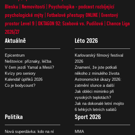
Blesku
Nemovitosti
Psychologika - podcast rozbíjející
psychologické mýty
Fotbalové přestupy ONLINE
Eventový
prostor Level 9
OKTAGON 92: Szabová vs. Pudilová
Chance Liga
2026/27
Aktuálně
Léto 2026
Epicentrum
Karlovarský filmový festival
Neštovice: příznaky, léčba
2026
V čem jezdí Yamal a Mesii?
Znamení, že jste potkali
Kvízy pro seniory
někoho z minulého života
Kalendář úplňků 2026
Astronomické úkazy 2026:
Co je bodycount?
zatmění slunce a další
Jak obléci miminko při
vysokých teplotách?
Jak na dokonalé letní mojito
6 lehkých letních salátů
Politika
Sport 2026
Nová superdávka: kdo na ní
MMA