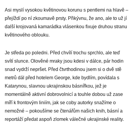
Asi myslí vysokou květinovou korunu s pentlemi na hlavě –
přejíždí po ní zkoumavě prsty. Přikývnu, že ano, ale to už jí
další krojovaná kamarádka vlásenkou fixuje druhou stranu
květinového oblouku.
Je středa po poledni. Před chvílí trochu sprchlo, ale teď
svítí slunce. Olověné mraky jsou kdesi v dálce, pár hodin
snad vydrží nepršet. Před čtvrthodinou jsem si o dvě stě
metrů dál před hotelem George, kde bydlím, povídala s
Katarynou, slavnou ukrajinskou básnířkou, jež je
momentálně aktivní dobrovolnicí a touhle dobou už zase
míří k frontovým liniím, jak se coby autorky snažíme o
nemožné – pokoušíme se čtenářům našich knih, básní a
reportáží předat aspoň zlomek válečné ukrajinské reality.