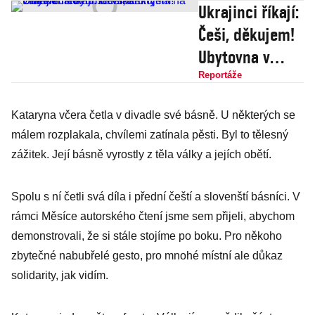
Ukrajinci říkají:
Češi, děkujem!
Ubytovna v
rumburském
Reportáže
Frankensteinu
Kataryna včera četla v divadle své básně. U některých se
se však chystá
málem rozplakala, chvílemi zatínala pěsti. Byl to tělesný
na velké změny
zážitek. Její básně vyrostly z těla války a jejích obětí.
Spolu s ní četli svá díla i přední čeští a slovenští básníci. V
rámci Měsíce autorského čtení jsme sem přijeli, abychom
demonstrovali, že si stále stojíme po boku. Pro někoho
zbytečné nabubřelé gesto, pro mnohé místní ale důkaz
solidarity, jak vidím.