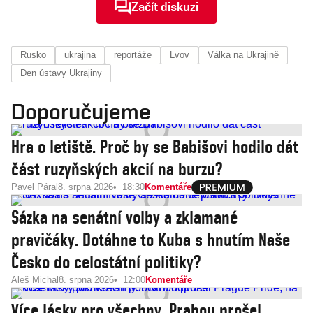
Začít diskuzi
Rusko
ukrajina
reportáže
Lvov
Válka na Ukrajině
Den ústavy Ukrajiny
Doporučujeme
Hra o letiště. Proč by se Babišovi hodilo dát
část ruzyňských akcií na burzu?
Pavel Páral
8. srpna 2026
18:30
Komentáře
Sázka na senátní volby a zklamané
pravičáky. Dotáhne to Kuba s hnutím Naše
Česko do celostátní politiky?
Aleš Michal
8. srpna 2026
12:00
Komentáře
Více lásky pro všechny. Prahou prošel