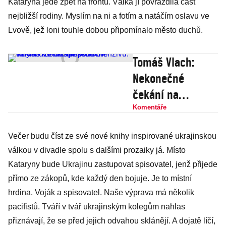
Kataryna jede zpět na frontu. Válka jí povraždila část
nejbližší rodiny. Myslím na ni a fotím a natáčím oslavu ve
Lvově, jež loni touhle dobou připomínalo město duchů.
Tomáš Vlach:
Nekonečné
čekání na
ukrajinskou
Komentáře
ofenzivu. Kdy
Večer budu číst ze své nové knihy inspirované ukrajinskou
může nastat
válkou v divadle spolu s dalšími prozaiky já. Místo
průlom?
Kataryny bude Ukrajinu zastupovat spisovatel, jenž přijede
přímo ze zákopů, kde každý den bojuje. Je to místní
hrdina. Voják a spisovatel. Naše výprava má několik
pacifistů. Tváří v tvář ukrajinským kolegům nahlas
přiznávají, že se před jejich odvahou sklánějí. A dojatě líčí,