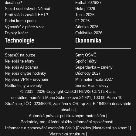
dosáhne?
Fotbal 2026/27
Sjezd sudetských Němců
Hokej 2026
Proč vláda zavádí EET?
Tenis 2026
Padni komu padni
F1 2026
Výpověď z práce vzor
Atletika 2026
Divoký kačer
Cyklistika 2026
Technologie
Ekonomika
SpaceX na burze
Smrt OSVČ
Nejlepší telefony
Spořicí účty
Nejlepší AI zdarma
Superdávka – změny
Nejlepší chytré hodinky
Důchody 2027
Nejlepší VPN – srovnání
Minimální mzda 2027
Netflix filmy a seriály
Senior Pas – slevy
© 2001 - 2026 Copyright
CZECH NEWS CENTER a.s.
se sídlem náměstí Marie Schmolkové 3493/1, 100 00 Praha 10 -
Strašnice, IČO: 02346826, zapsána v OR, sp.zn. B 19490 a dodavatelé
obsahu
Autorská práva k publikovaným materiálům
Podmínky pro užívání služby informační společnosti
Informace o zpracování osobních údajů
Cookies
Nastavení soukromí
Vlastnická struktura