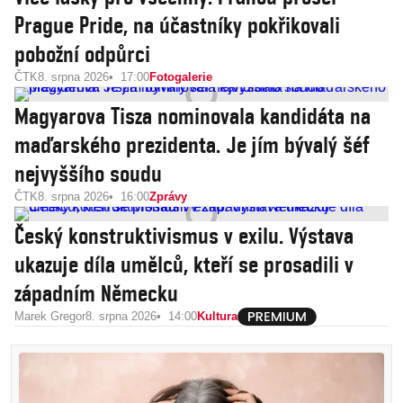
Prague Pride, na účastníky pokřikovali
pobožní odpůrci
ČTK
8. srpna 2026
17:00
Fotogalerie
Magyarova Tisza nominovala kandidáta na
maďarského prezidenta. Je jím bývalý šéf
nejvyššího soudu
ČTK
8. srpna 2026
16:00
Zprávy
Český konstruktivismus v exilu. Výstava
ukazuje díla umělců, kteří se prosadili v
západním Německu
Marek Gregor
8. srpna 2026
14:00
Kultura