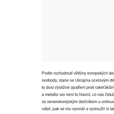
Podle rozhodnutí většiny evropských demo
svobody, stane se Ukrajina ocelovým dik
to dost výstižné opatření proti rakeťáků
a metafor asi není to hlavní, co nás čeká
se severokorejským útočníkem a smlouv
vábil, pak se mu vysmál a vysloužil si ta