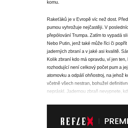
komu.
Rakeťáků je v Evropě víc než dost. Před
pumou vyhrožuje nejčastěji. V posledníc
přepólování Trumpa. Zatím to vypadá slib
Nebo Putin, jenž také může říci či popří
jaderných zbraní a v jaké asi kvalitě. S
Kolik zbraní kdo má opravdu, ví jen ten,
rozhodující není celkový počet pum a jeji
atomovku a odpálí ohňostroj, na jehož k
včetně všech nestran, bohužel definitivn
nepráskl. Jadernou zbraň nevypnete, kdy