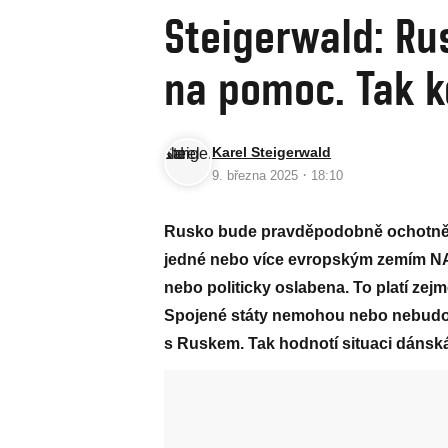
Steigerwald: Ru
na pomoc. Tak k
Karel Steigerwald
·
9. března 2025
18:10
Rusko bude pravděpodobně ochotnější 
jedné nebo více evropským zemím NAT
nebo politicky oslabena. To platí ze
Spojené státy nemohou nebo nebudo
s Ruskem. Tak hodnotí situaci dánská