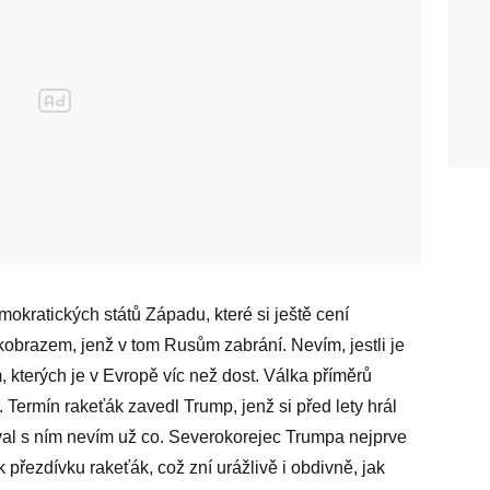
­kratických států Západu, které si ještě cení
o­brazem, jenž v tom Rusům zabrání. Nevím, jestli je
m, kterých je v Evropě víc než dost. Válka příměrů
. Termín rakeťák zavedl Trump, jenž si před lety hrál
al s ním nevím už co. Severokorejec Trumpa nejprve
k přezdívku rakeťák, což zní urážlivě i obdivně, jak