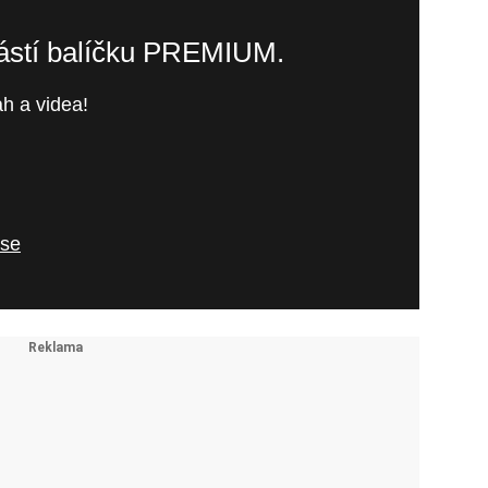
částí balíčku PREMIUM.
h a videa!
 se