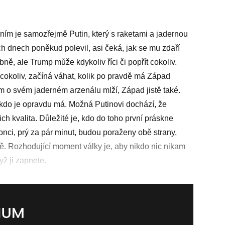
ním je samozřejmě Putin, který s raketami a jadernou
h dnech poněkud polevil, asi čeká, jak se mu zdaří
ně, ale Trump může kdykoliv říci či popřít cokoliv.
t cokoliv, začíná váhat, kolik po pravdě má Západ
ám o svém jaderném arzenálu mlží, Západ jistě také.
 kdo je ­opravdu má. Možná Putinovi dochází, že
ch kvalita. Důležité je, kdo do toho první práskne
onci, prý za pár minut, budou poraženy obě strany,
ě. ­Rozhodující moment války je, aby nikdo nic ­nikam
ž ji zapnete.