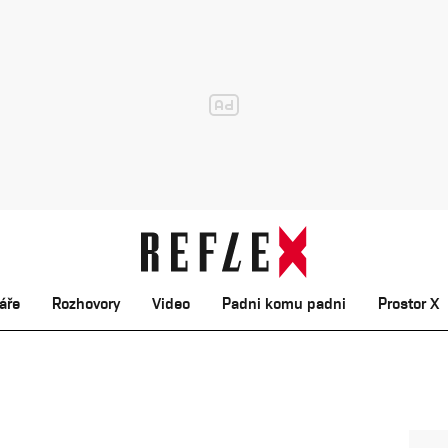
áře
Rozhovory
Video
Padni komu padni
Prostor X