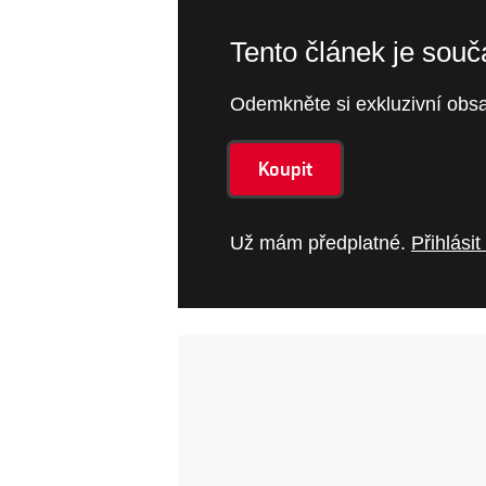
Tento článek je sou
Odemkněte si exkluzivní obsa
Koupit
Už mám předplatné.
Přihlásit