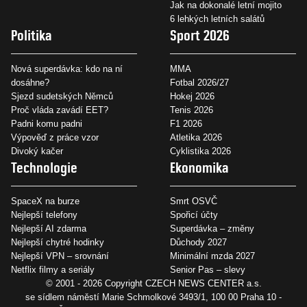
Jak na dokonalé letní mojito
6 lehkých letních salátů
Politika
Sport 2026
Nová superdávka: kdo na ní
MMA
dosáhne?
Fotbal 2026/27
Sjezd sudetských Němců
Hokej 2026
Proč vláda zavádí EET?
Tenis 2026
Padni komu padni
F1 2026
Výpověď z práce vzor
Atletika 2026
Divoký kačer
Cyklistika 2026
Technologie
Ekonomika
SpaceX na burze
Smrt OSVČ
Nejlepší telefony
Spořicí účty
Nejlepší AI zdarma
Superdávka – změny
Nejlepší chytré hodinky
Důchody 2027
Nejlepší VPN – srovnání
Minimální mzda 2027
Netflix filmy a seriály
Senior Pas – slevy
© 2001 - 2026 Copyright
CZECH NEWS CENTER a.s.
se sídlem náměstí Marie Schmolkové 3493/1, 100 00 Praha 10 -