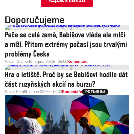
Doporučujeme
Peče se celá země, Babišova vláda ale mlčí
a mlží. Přitom extrémy počasí jsou trvalými
problémy Česka
Viliam Buchert
9. srpna 2026
06:00
Komentáře
Hra o letiště. Proč by se Babišovi hodilo dát
část ruzyňských akcií na burzu?
Pavel Páral
8. srpna 2026
18:30
Komentáře