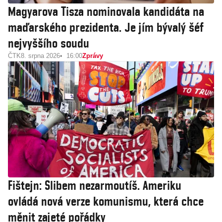
Magyarova Tisza nominovala kandidáta na
maďarského prezidenta. Je jím bývalý šéf
nejvyššího soudu
ČTK
8. srpna 2026
16:00
Zprávy
Fištejn: Slibem nezarmoutíš. Ameriku
ovládá nová verze komunismu, která chce
měnit zajeté pořádky