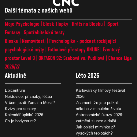
Další témata z našich webů
Moje Psychologie
Blesk Tlapky
Hráči na Blesku
iSport
Fantasy
Spotřebitelské testy
Blesku
Nemovitosti
Psychologika - podcast rozbíjející
psychologické mýty
Fotbalové přestupy ONLINE
Eventový
prostor Level 9
OKTAGON 92: Szabová vs. Pudilová
Chance Liga
2026/27
Aktuálně
Léto 2026
Epicentrum
Karlovarský filmový festival
Neštovice: příznaky, léčba
2026
V čem jezdí Yamal a Mesii?
Znamení, že jste potkali
Kvízy pro seniory
někoho z minulého života
Kalendář úplňků 2026
Astronomické úkazy 2026:
Co je bodycount?
zatmění slunce a další
Jak obléci miminko při
vysokých teplotách?