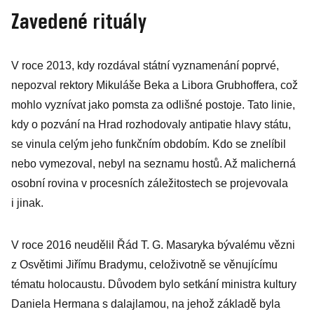
Zavedené rituály
V roce 2013, kdy rozdával státní vyznamenání poprvé,
nepozval rektory Mikuláše Beka a Libora Grubhoffera, což
mohlo vyznívat jako pomsta za odlišné postoje. Tato linie,
kdy o pozvání na Hrad rozhodovaly antipatie hlavy státu,
se vinula celým jeho funkčním obdobím. Kdo se znelíbil
nebo vymezoval, nebyl na seznamu hostů. Až malicherná
osobní rovina v procesních záležitostech se projevo­vala
i jinak.
V roce 2016 neudělil Řád T. G. Ma­saryka bývalému vězni
z Osvětimi Jiřímu Bradymu, celoživotně se věnujícímu
tématu holocaustu. Důvodem bylo setkání ministra kultury
Daniela Hermana s dalajlamou, na jehož základě byla