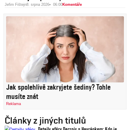
Jefim Fištejn
8. srpna 2026
06:00
Komentáře
Jak spolehlivě zakryjete šediny? Tohle
musíte znát
Reklama
Články z jiných titulů
Detaily aféry Decroix s Havránkem: Kdo je