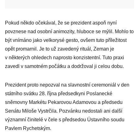
Pokud někdo očekával, že se prezident aspoň nyní
povznese nad osobní animozity, hluboce se mýlil. Mohlo to
být vnímáno jako velkorysé gesto, ovšem tuto příležitost
opět promarnil. Je to už zavedený rituál, Zeman je
v některých ohledech naprosto konzistentní. Tuto praxi
zavedl v samotném počátku a dodržoval ji celou dobu.
Prezident proto nepozval na slavnostní ceremoniál v den
státního svátku 28. října předsedkyni Poslanecké
sněmovny Markétu Pekarovou Adamovou a předsedu
Senátu Miloše Vystrčila. Pozvánku nedostali ani další
významní činitelé v čele s před­sedou Ústavního soudu
Pavlem ­Rychetským.