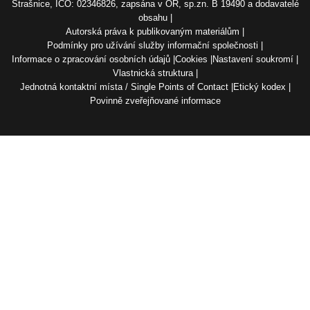
Strašnice, IČO: 02346826, zapsána v OR, sp.zn. B 19490 a dodavatelé
obsahu
Autorská práva k publikovaným materiálům
Podmínky pro užívání služby informační společnosti
Informace o zpracování osobních údajů
Cookies
Nastavení soukromí
Vlastnická struktura
Jednotná kontaktní místa / Single Points of Contact
Etický kodex
Povinně zveřejňované informace