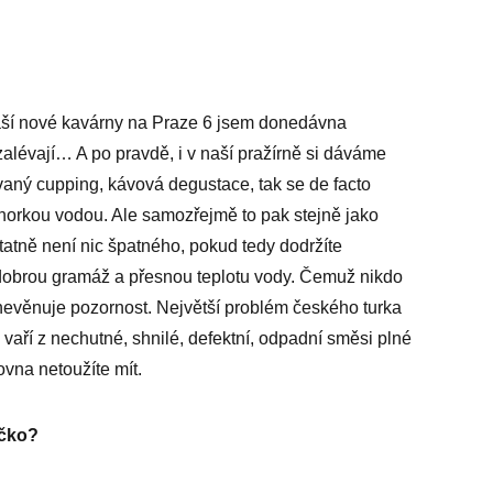
naší nové kavárny na Praze 6 jsem donedávna
zalévají… A po pravdě, i v naší pražírně si dáváme
zvaný cupping, kávová degustace, tak se de facto
 horkou vodou. Ale samozřejmě to pak stejně jako
tatně není nic špatného, pokud tedy dodržíte
dobrou gramáž a přesnou teplotu vody. Čemuž nikdo
ě nevěnuje pozornost. Největší problém českého turka
é vaří z nechutné, shnilé, defektní, odpadní směsi plné
ovna netoužíte mít.
íčko?