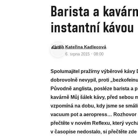
Barista a kavárn
instantní kávou
Kateřina Kadlecová
·
6. srpna 2015
08:00
Spolumajitel pražírny výběrové kávy 
dobrovolně nevypil, proti „bezkofei
Původně anglista, posléze barista a 
kavárně Můj šálek kávy, před sebou 
vzpomíná na dobu, kdy jsme se smáli
vacuum pot a aeropress… Rozhovor 
přečtěte v novém Reflexu, který vycház
v časopise nedostalo, si přečtěte zde