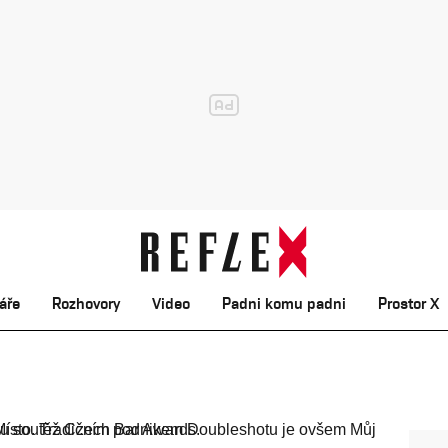
áře
Rozhovory
Video
Padni komu padni
Prostor X