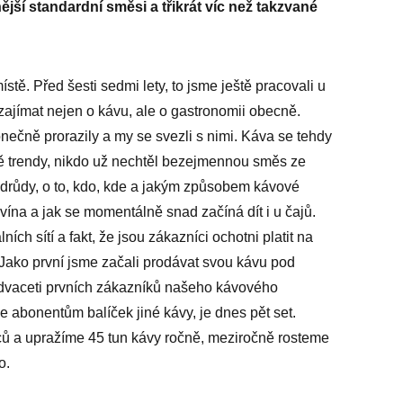
ší standardní směsi a třikrát víc než takzvané
tě. Před šesti sedmi lety, to jsme ještě pracovali u
zajímat nejen o kávu, ale o gastronomii obecně.
onečně prorazily a my se svezli s nimi. Káva se tehdy
ně trendy, nikdo už nechtěl bezejmennou směs ze
odrůdy, o to, kdo, kde a jakým způsobem kávové
 vína a jak se momentálně snad začíná dít i u čajů.
h sítí a fakt, že jsou zákazníci ochotni platit na
. Jako první jsme začali prodávat svou kávu pod
 z dvaceti prvních zákazníků našeho kávového
 abonentům balíček jiné kávy, je dnes pět set.
ců a upražíme 45 tun kávy ročně, meziročně rosteme
o.