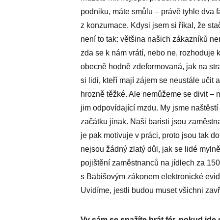
podniku, máte smůlu – právě tyhle dva f
z konzumace. Kdysi jsem si říkal, že sta
není to tak: většina našich zákazníků n
zda se k nám vrátí, nebo ne, rozhoduje 
obecně hodně zdeformovaná, jak na stra
si lidi, kteří mají zájem se neustále uči
hrozně těžké. Ale nemůžeme se divit – ni
jim odpovídající mzdu. My jsme naštěstí 
začátku jinak. Naši baristi jsou zaměstn
je pak motivuje v práci, proto jsou tak d
nejsou žádný zlatý důl, jak se lidé myln
pojištění zaměstnanců na jídlech za 15
s Babišovým zákonem elektronické evidenc
Uvidíme, jestli budou muset všichni zavř
Vy sám se snažíte hrát fér, pokud jd