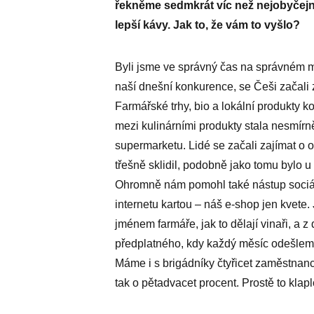
řekněme sedmkrát víc než nejobyčejněj
lepší kávy. Jak to, že vám to vyšlo?
Byli jsme ve správný čas na správném mís
naší dnešní konkurence, se Češi začali 
Farmářské trhy, bio a lokální produkty k
mezi kulinárními produkty stala nesmír
supermarketu. Lidé se začali zajímat o 
třešně sklidil, podobně jako tomu bylo u
Ohromně nám pomohl také nástup sociálníc
internetu kartou – náš e-shop jen kvete
jménem farmáře, jak to dělají vinaři, a
předplatného, kdy každý měsíc odešleme
Máme i s brigádníky čtyřicet zaměstnan
tak o pětadvacet procent. Prostě to klapl