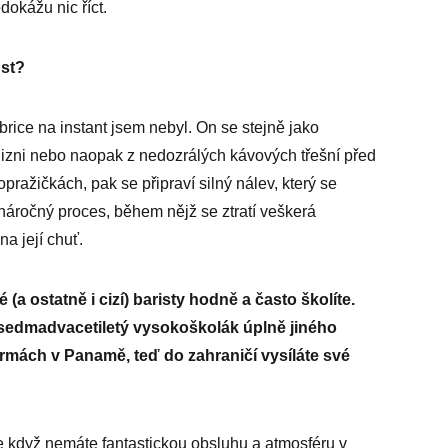
dokážu nic říct.
úst?
fabrice na instant jsem nebyl. On se stejně jako
lizni nebo naopak z nedozrálých kávových třešní před
opražičkách, pak se připraví silný nálev, který se
náročný proces, během nějž se ztratí veškerá
a její chuť.
 (a ostatně i cizí) baristy hodně a často školíte.
o sedmadvacetiletý vysokoškolák úplně jiného
mách v Panamě, teď do zahraničí vysíláte své
le když nemáte fantastickou obsluhu a atmosféru v