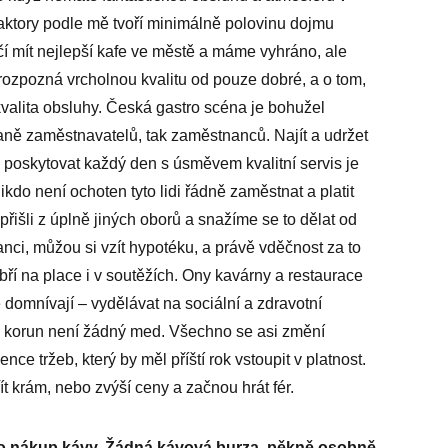
aktory podle mě tvoří minimálně polovinu dojmu
čí mít nejlepší kafe ve městě a máme vyhráno, ale
erozpozná vrcholnou kvalitu od pouze dobré, a o tom,
kvalita obsluhy. Česká gastro scéna je bohužel
ně zaměstnavatelů, tak zaměstnanců. Najít a udržet
t a poskytovat každý den s úsměvem kvalitní servis je
kdo není ochoten tyto lidi řádně zaměstnat a platit
přišli z úplně jiných oborů a snažíme se to dělat od
anci, můžou si vzít hypotéku, a právě vděčnost za to
obří na place i v soutěžích. Ony kavárny a restaurace
ě domnívají – vydělávat na sociální a zdravotní
0 korun není žádný med. Všechno se asi změní
e tržeb, který by měl příští rok vstoupit v platnost.
ít krám, nebo zvýší ceny a začnou hrát fér.
e o nákup kávy. Žádná kávová burza, pěkně osobně