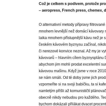
Což je celkem s podivem, protože pro
– aeropress, French press, chemex, d
O alternativní metody přípravy filtrované
mnohem levnější než domácí kávovary na
laika mnohem přístupnější kávu než je 
českém kávovém byznysu začínal, nikdo 
či nerezové konvice neznal. Až my je vy
kávovarů – hlavním cílem byznysplánu Do
abychom jim mohli prodat excelentní sur
kávovou mašinu. Když jsme v roce 2010 
se nám smáli. Od té doby jsme jich prod
vzpomeňte si na svoji babičku, ta si kaf
namletým přišli až komunističtí plánova
obecně nikdy nebudou pro každého. Teď 
bychom dokázali přilákat dvacet procent