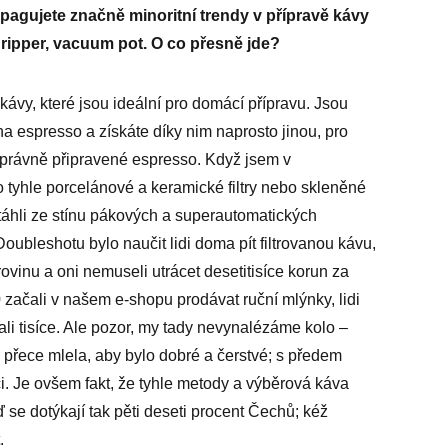
pagujete značně minoritní trendy v přípravě kávy
ripper, vacuum pot. O co přesně jde?
 kávy, které jsou ideální pro domácí přípravu. Jsou
 espresso a získáte díky nim naprosto jinou, pro
správně připravené espresso. Když jsem v
tyhle porcelánové a keramické filtry nebo skleněné
táhli ze stínu pákových a superautomatických
ubleshotu bylo naučit lidi doma pít filtrovanou kávu,
ovinu a oni nemuseli utrácet desetitisíce korun za
začali v našem e-shopu prodávat ruční mlýnky, lidi
ali tisíce. Ale pozor, my tady nevynalézáme kolo –
e přece mlela, aby bylo dobré a čerstvé; s předem
či. Je ovšem fakt, že tyhle metody a výběrová káva
se dotýkají tak pěti deseti procent Čechů; kéž
.