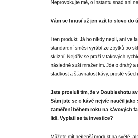
Neprovokujte mě, o instantu snad ani ne
Vám se hnusí už jen vzít to slovo do 
I ten produkt. Já ho nikdy nepil, ani ve 
standardní směsi vyrábí ze zbytků po sk
sklizní. Nejdřív se praží v takových rychl
následně suší mražením. Jde o drahý a 
sladkost a šťavnatost kávy, prostě všechn
Jste proslulí tím, že v Doubleshotu své
Sám jste se o kávě nejvíc naučil jak
zaměření během roku na kávových far
lidi. Vyplatí se ta investice?
Můžete mít nejlepší produkt na světě, a