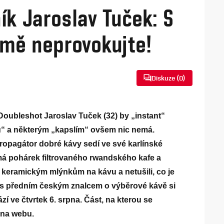
ík Jaroslav Tuček: S
 mě neprovokujte!
Diskuze (
0
)
Doubleshot Jaroslav Tuček (32) by „instant“
nu“ a některým „kapslím“ ovšem nic nemá.
propagátor dobré kávy sedí ve své karlínské
má pohárek filtrovaného rwandského kafe a
 keramickým mlýnkům na kávu a netušili, co je
s předním českým znalcem o výběrové kávě si
í ve čtvrtek 6. srpna. Část, na kterou se
 na webu.