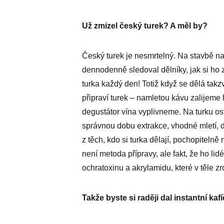
Už zmizel český turek? A měl by?
Český turek je nesmrtelný. Na stavbě 
dennodenně sledoval dělníky, jak si ho 
turka každý den! Totiž když se dělá tak
připraví turek – namletou kávu zalijeme
degustátor vína vyplivneme. Na turku os
správnou dobu extrakce, vhodné mletí, 
z těch, kdo si turka dělají, pochopiteln
není metoda přípravy, ale fakt, že ho lid
ochratoxinu a akrylamidu, které v těle zr
Takže byste si raději dal instantní kaf