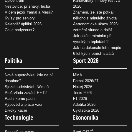
Epicentrum
Karlovarský filmový festival
Neštovice: příznaky, léčba
2026
V čem jezdí Yamal a Mesii?
Znamení, že jste potkali
Kvízy pro seniory
někoho z minulého života
Kalendář úplňků 2026
Astronomické úkazy 2026:
Co je bodycount?
zatmění slunce a další
Jak obléci miminko při
vysokých teplotách?
Jak na dokonalé letní mojito
6 lehkých letních salátů
Politika
Sport 2026
Nová superdávka: kdo na ní
MMA
dosáhne?
Fotbal 2026/27
Sjezd sudetských Němců
Hokej 2026
Proč vláda zavádí EET?
Tenis 2026
Padni komu padni
F1 2026
Výpověď z práce vzor
Atletika 2026
Divoký kačer
Cyklistika 2026
Technologie
Ekonomika
SpaceX na burze
Smrt OSVČ