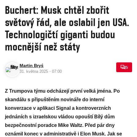
Buchert: Musk chtěl zbořit
světový řád, ale oslabil jen USA.
Technologičtí giganti budou
mocnější než státy
Martin Bryś
5
·
31. května 2025
07:00
Z Trumpova týmu odcházejí první velká jména. Po
skandálu s připuštěním novináře do interní
konverzace v aplikaci Signal a kontroverzních
jednáních s izraelskou vládou opouští Bílý dům
bezpečnostní poradce Mike Waltz. Před pár dny
oznámil konec v administrativě i Elon Musk. Jak se