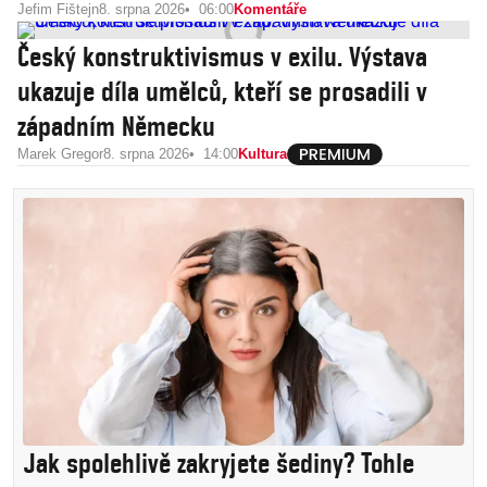
Jefim Fištejn
8. srpna 2026
06:00
Komentáře
Český konstruktivismus v exilu. Výstava
ukazuje díla umělců, kteří se prosadili v
západním Německu
Marek Gregor
8. srpna 2026
14:00
Kultura
Jak spolehlivě zakryjete šediny? Tohle