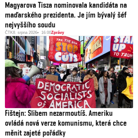
Magyarova Tisza nominovala kandidáta na
maďarského prezidenta. Je jím bývalý šéf
nejvyššího soudu
ČTK
8. srpna 2026
16:00
Zprávy
Fištejn: Slibem nezarmoutíš. Ameriku
ovládá nová verze komunismu, která chce
měnit zajeté pořádky