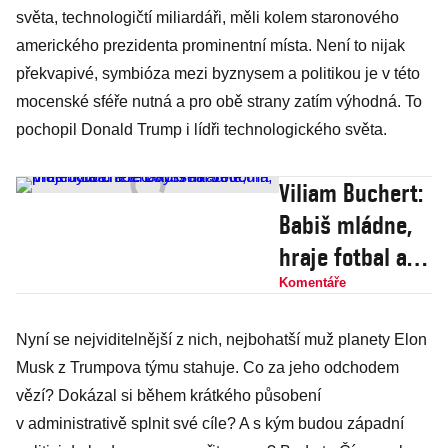
světa, technologičtí miliardáři, měli kolem staronového
amerického prezidenta prominentní místa. Není to nijak
překvapivé, symbióza mezi byznysem a politikou je v této
mocenské sféře nutná a pro obě strany zatím výhodná. To
pochopil Donald Trump i lídři technologického světa.
Viliam Buchert:
Babiš mládne,
hraje fotbal a
teď vysvětlí
Komentáře
vědcům, proč
Nyní se nejviditelnější z nich, nejbohatší muž planety Elon
byla zničena
Musk z Trumpova týmu stahuje. Co za jeho odchodem
hříšná Sodoma
vězí? Dokázal si během krátkého působení
v administrativě splnit své cíle? A s kým budou západní