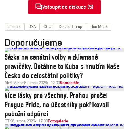
Vstoupit do diskuze (5)
internet
USA
Čína
Donald Trump
Elon Musk
Doporučujeme
Sázka na senátní volby a zklamané
pravičáky. Dotáhne to Kuba s hnutím Naše
Česko do celostátní politiky?
Aleš Michal
8. srpna 2026
12:00
Komentáře
Více lásky pro všechny. Prahou prošel
Prague Pride, na účastníky pokřikovali
pobožní odpůrci
ČTK
8. srpna 2026
17:00
Fotogalerie