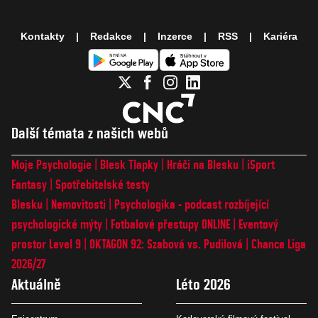
Kontakty
Redakce
Inzerce
RSS
Kariéra
Další témata z našich webů
Moje Psychologie
Blesk Tlapky
Hráči na Blesku
iSport
Fantasy
Spotřebitelské testy
Blesku
Nemovitosti
Psychologika - podcast rozbíjející
psychologické mýty
Fotbalové přestupy ONLINE
Eventový
prostor Level 9
OKTAGON 92: Szabová vs. Pudilová
Chance Liga
2026/27
Aktuálně
Léto 2026