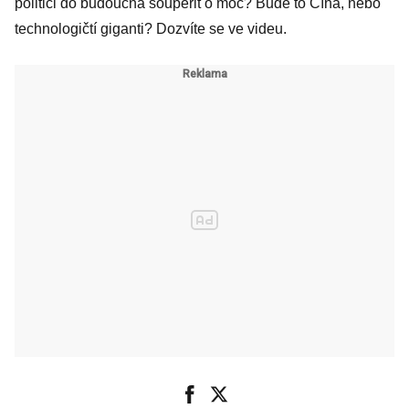
politici do budoucna soupeřit o moc? Bude to Čína, nebo
technologičtí giganti? Dozvíte se ve videu.