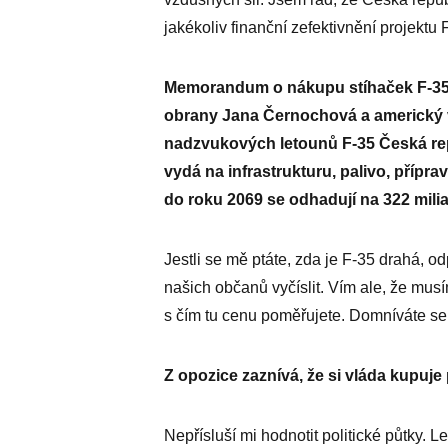
jakékoliv finanční zefektivnění projektu 
Memorandum o nákupu stíhaček F-35 l
obrany Jana Černochová a americký v
nadzvukových letounů F-35 Česká repub
vydá na infrastrukturu, palivo, přípra
do roku 2069 se odhadují na 322 milia
Jestli se mě ptáte, zda je F-35 drahá, 
našich občanů vyčíslit. Vím ale, že mus
s čím tu cenu poměřujete. Domníváte se
Z opozice zaznívá, že si vláda kupuj
Nepřísluší mi hodnotit politické půtky. Le