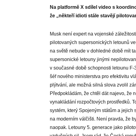
Na platformě X sdílel video s koordi
že „někteří idioti stále stavějí piloto
Musk není expert na vojenské záležitosti
pilotovaných supersonických letounů ve
na světě nebude v dohledné době mít ta
supersonické letouny jinými nepilotov
v současné době schopnosti letounu F-3
šéf nového ministerstva pro efektivitu vl
plýtvání, ale možná silná slova zvolil zá
Předpokládám, že chtěl dát najevo, že 
vynakládání rozpočtových prostředků. To
systém, který Spojeným státům a jejich
na moderním válčišti. Není pravda, že by
naopak. Letouny 5. generace jako piloto
vzdušných sil. Jsem rád, že Česká repub