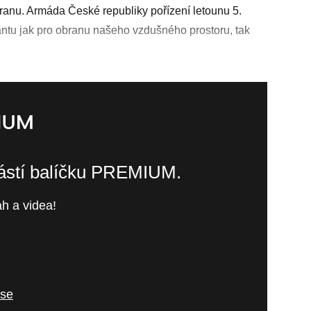
obranu. Armáda České republiky pořízení letounu 5.
antu jak pro obranu našeho vzdušného prostoru, tak
částí balíčku PREMIUM.
h a videa!
 se