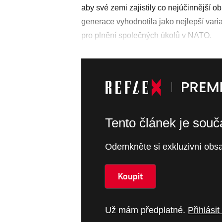
aby své zemi zajistily co nejúčinnější 
generace vyhodnotila jako nejlepší vari
pro plnění společných úkolů v NATO.
Tento článek je sou
Odemkněte si exkluzivní obsa
Koupit
Už mám předplatné.
Přihlásit