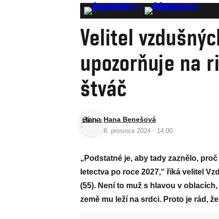
Velitel vzdušnýc
upozorňuje na ri
štváč
Hana Benešová
·
8. prosince 2024
14:00
„Podstatné je, aby tady zaznělo, proč
letectva po roce 2027,“ říká velite
(55). Není to muž s hlavou v oblacíc
země mu leží na srdci. Proto je rád, ž