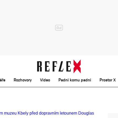
áře
Rozhovory
Video
Padni komu padni
Prostor X