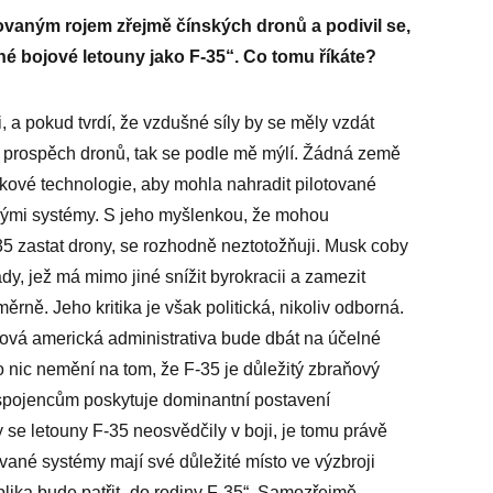
novaným rojem zřejmě čínských dronů a podivil se,
vané bojové letouny jako F-35“. Co tomu říkáte?
, a pokud tvrdí, že vzdušné síly by se měly vzdát
 prospěch dronů, tak se podle mě mýlí. Žádná země
kové technologie, aby mohla nahradit pilotované
anými systémy. S jeho myšlenkou, že mohou
5 zastat drony, se rozhodně neztotožňuji. Musk coby
ády, jež má mimo jiné snížit byrokracii a zamezit
měrně. Jeho kritika je však politická, nikoliv odborná.
nová americká administrativa bude dbát na účelné
 nic nemění na tom, že F-35 je důležitý zbraňový
 spojencům poskytuje dominantní postavení
 se letouny F-35 neosvědčily v boji, je tomu právě
vané systémy mají své důležité místo ve výzbroji
lika bude patřit „do rodiny F-35“. Samozřejmě