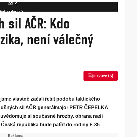
2
Fotogalerie
h sil AČR: Kdo
zika, není válečný
Diskuze (
5
)
 jsme vlastně začali řešit podobu taktického
l Vzdušných sil AČR generálmajor PETR ČEPELKA
h, uvědomuje si současné hrozby, obrana naší
e Česká republika bude patřit do rodiny F-35.