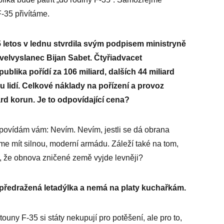
F-35 přivítáme.
etos v lednu stvrdila svým podpisem ministryně
elvyslanec Bijan Sabet. Čtyřiadvacet
lika pořídí za 106 miliard, dalších 44 miliard
vu lidí. Celkové náklady na pořízení a provoz
rd korun. Je to odpovídající cena?
odpovídám vám: Nevím. Nevím, jestli se dá obrana
íme mít silnou, moderní armádu. Záleží také na tom,
, že obnova zničené země vyjde levněji?
e předražená letadýlka a nemá na platy kuchařkám.
touny F-35 si státy nekupují pro potěšení, ale pro to,