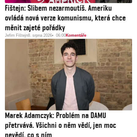
Fištejn: Slibem nezarmoutíš. Ameriku
ovládá nová verze komunismu, která chce
měnit zajeté pořádky
Jefim Fištejn
8. srpna 2026
06:00
Komentáře
Marek Adamczyk: Problém na DAMU
přetrvává. Všichni o něm vědí, jen moc
nevědí, co s ním