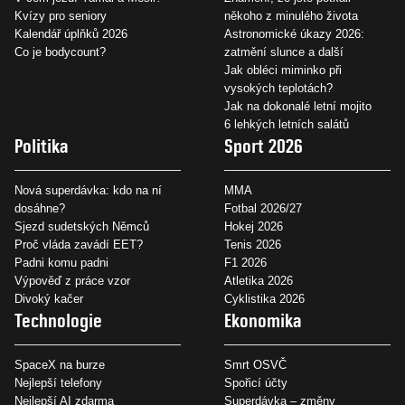
Kvízy pro seniory
někoho z minulého života
Kalendář úplňků 2026
Astronomické úkazy 2026:
Co je bodycount?
zatmění slunce a další
Jak obléci miminko při
vysokých teplotách?
Jak na dokonalé letní mojito
6 lehkých letních salátů
Politika
Sport 2026
Nová superdávka: kdo na ní
MMA
dosáhne?
Fotbal 2026/27
Sjezd sudetských Němců
Hokej 2026
Proč vláda zavádí EET?
Tenis 2026
Padni komu padni
F1 2026
Výpověď z práce vzor
Atletika 2026
Divoký kačer
Cyklistika 2026
Technologie
Ekonomika
SpaceX na burze
Smrt OSVČ
Nejlepší telefony
Spořicí účty
Nejlepší AI zdarma
Superdávka – změny