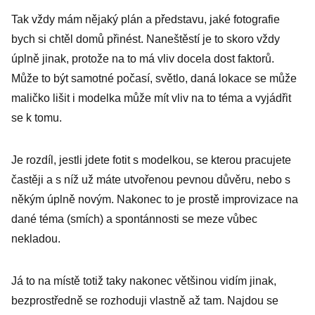
Tak vždy mám nějaký plán a představu, jaké fotografie
bych si chtěl domů přinést. Naneštěstí je to skoro vždy
úplně jinak, protože na to má vliv docela dost faktorů.
Může to být samotné počasí, světlo, daná lokace se může
maličko lišit i modelka může mít vliv na to téma a vyjádřit
se k tomu.
Je rozdíl, jestli jdete fotit s modelkou, se kterou pracujete
častěji a s níž už máte utvořenou pevnou důvěru, nebo s
někým úplně novým. Nakonec to je prostě improvizace na
dané téma (smích) a spontánnosti se meze vůbec
nekladou.
Já to na místě totiž taky nakonec většinou vidím jinak,
bezprostředně se rozhoduji vlastně až tam. Najdou se