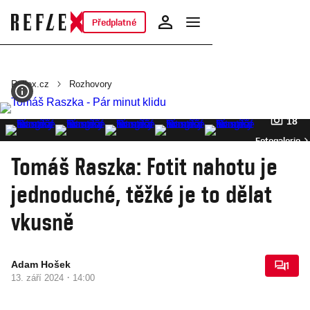
Předplatné
Reflex.cz
Rozhovory
18
Fotogalerie
Tomáš Raszka: Fotit nahotu je
jednoduché, těžké je to dělat
vkusně
Adam Hošek
1
·
13. září 2024
14:00