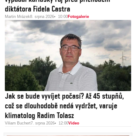
diktátora Fidela Castra
Martin Mrázek
8. srpna 2026
10:00
Fotogalerie
Jak se bude vyvíjet počasí? Až 45 stupňů,
což se dlouhodobě nedá vydržet, varuje
klimatolog Radim Tolasz
Viliam Buchert
7. srpna 2026
12:00
Video