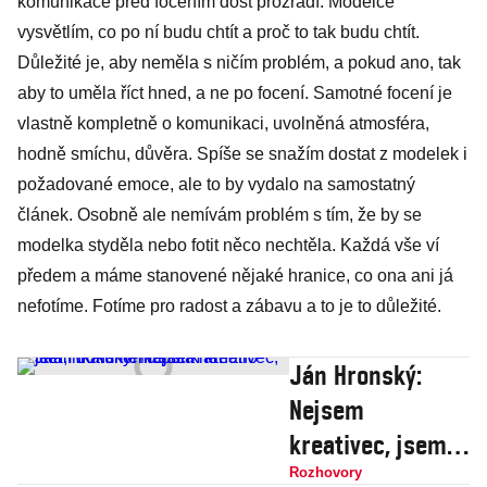
komunikace před focením dost prozradí. Modelce
vysvětlím, co po ní budu chtít a proč to tak budu chtít.
Důležité je, aby neměla s ničím problém, a pokud ano, tak
aby to uměla říct hned, a ne po focení. Samotné focení je
vlastně kompletně o komunikaci, uvolněná atmosféra,
hodně smíchu, důvěra. Spíše se snažím dostat z modelek i
požadované emoce, ale to by vydalo na samostatný
článek. Osobně ale nemívám problém s tím, že by se
modelka styděla nebo fotit něco nechtěla. Každá vše ví
předem a máme stanovené nějaké hranice, co ona ani já
nefotíme. Fotíme pro radost a zábavu a to je to důležité.
Ján Hronský:
Nejsem
kreativec, jsem
dokumentarista
Rozhovory