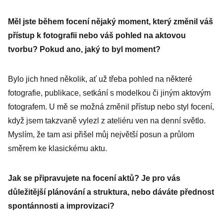
nahého těla,
Měl jste během focení nějaký moment, který změnil váš
říkám tomu punk
přístup k fotografii nebo váš pohled na aktovou
art
tvorbu? Pokud ano, jaký to byl moment?
Bylo jich hned několik, ať už třeba pohled na některé
fotografie, publikace, setkání s modelkou či jiným aktovým
fotografem. U mě se možná změnil přístup nebo styl focení,
když jsem takzvaně vylezl z ateliéru ven na denní světlo.
Myslím, že tam asi přišel můj největší posun a průlom
směrem ke klasickému aktu.
Jak se připravujete na focení aktů? Je pro vás
důležitější plánování a struktura, nebo dáváte přednost
spontánnosti a improvizaci?