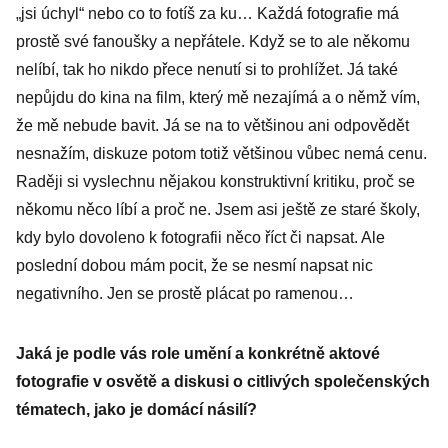
„jsi úchyl“ nebo co to fotíš za ku… Každá fotografie má
prostě své fanoušky a nepřátele. Když se to ale někomu
nelíbí, tak ho nikdo přece nenutí si to prohlížet. Já také
nepůjdu do kina na film, který mě nezajímá a o němž vím,
že mě nebude bavit. Já se na to většinou ani odpovědět
nesnažím, diskuze potom totiž většinou vůbec nemá cenu.
Raději si vyslechnu nějakou konstruktivní kritiku, proč se
někomu něco líbí a proč ne. Jsem asi ještě ze staré školy,
kdy bylo dovoleno k fotografii něco říct či napsat. Ale
poslední dobou mám pocit, že se nesmí napsat nic
negativního. Jen se prostě plácat po ramenou…
Jaká je podle vás role umění a konkrétně aktové
fotografie v osvětě a diskusi o citlivých společenských
tématech, jako je domácí násilí?