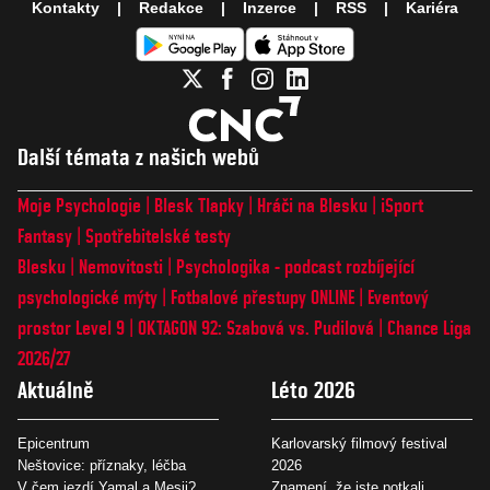
Kontakty
Redakce
Inzerce
RSS
Kariéra
Další témata z našich webů
Moje Psychologie
Blesk Tlapky
Hráči na Blesku
iSport
Fantasy
Spotřebitelské testy
Blesku
Nemovitosti
Psychologika - podcast rozbíjející
psychologické mýty
Fotbalové přestupy ONLINE
Eventový
prostor Level 9
OKTAGON 92: Szabová vs. Pudilová
Chance Liga
2026/27
Aktuálně
Léto 2026
Epicentrum
Karlovarský filmový festival
Neštovice: příznaky, léčba
2026
V čem jezdí Yamal a Mesii?
Znamení, že jste potkali