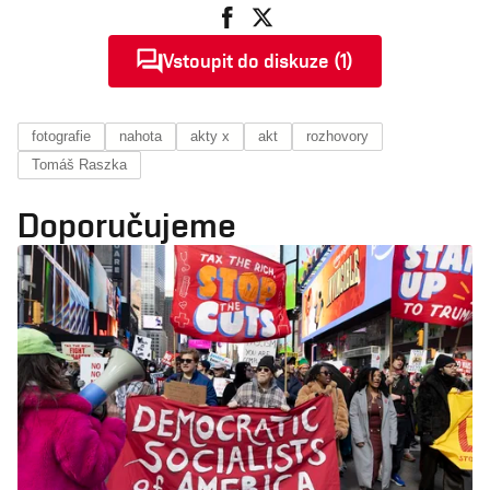
Vstoupit do diskuze (1)
fotografie
nahota
akty x
akt
rozhovory
Tomáš Raszka
Doporučujeme