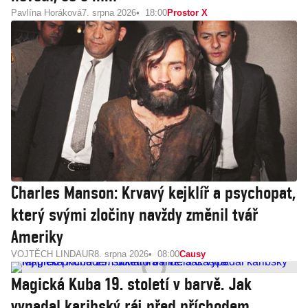
Pavlína Horáková
7. srpna 2026
18:00
Prostor X
Charles Manson: Krvavý kejklíř a psychopat,
který svými zločiny navždy změnil tvář
Ameriky
VOJTĚCH LINDAUR
8. srpna 2026
08:00
Causy
Magická Kuba 19. století v barvě. Jak
vypadal karibský ráj před příchodem