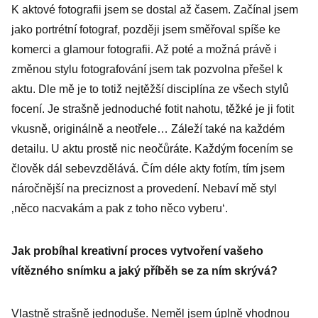
K aktové fotografii jsem se dostal až časem. Začínal jsem
jako portrétní fotograf, později jsem směřoval spíše ke
komerci a glamour fotografii. Až poté a možná právě i
změnou stylu fotografování jsem tak pozvolna přešel k
aktu. Dle mě je to totiž nejtěžší disciplína ze všech stylů
focení. Je strašně jednoduché fotit nahotu, těžké je ji fotit
vkusně, originálně a neotřele… Záleží také na každém
detailu. U aktu prostě nic neočůráte. Každým focením se
člověk dál sebevzdělává. Čím déle akty fotím, tím jsem
náročnější na preciznost a provedení. Nebaví mě styl
‚něco nacvakám a pak z toho něco vyberu‘.
Jak probíhal kreativní proces vytvoření vašeho
vítězného snímku a jaký příběh se za ním skrývá?
Vlastně strašně jednoduše. Neměl jsem úplně vhodnou