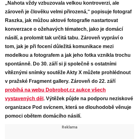
„Nahota vždy vzbuzovala velkou kontroverzi, ale
zároveň je člověku velmi přirozená,“ popisuje fotograf
Raszka, jak můžou aktové fotografie nastartovat
konverzace o ožehavých tématech, jako je domácí
násilí, a prolomit tak určitá tabu. Zároveň vypráví o
tom, jak je při focení důležitá komunikace mezi
modelkou a fotografem a jak jeho fotka vznikla trochu
spontánně. Do 30. září si ji společně s ostatními
vítěznými snímky soutěže Akty X můžete prohlédnout
v pražské Fragment gallery. Zároveň do 22. září
probíhá na webu Dobrobot.cz aukce všech
vystavených děl
. Výtěžek půjde na podporu neziskové
organizace Pod svícnem, která se dlouhodobě věnuje
pomoci obětem domácího násilí.