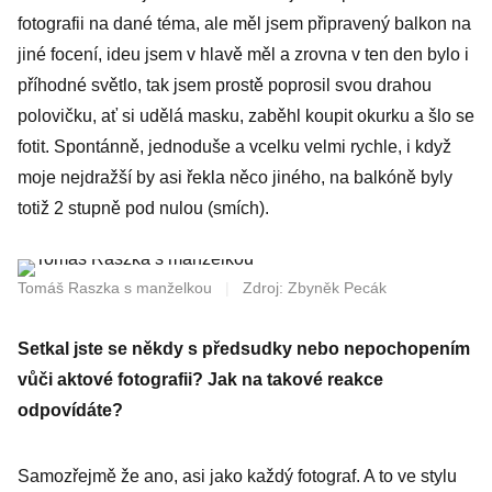
fotografii na dané téma, ale měl jsem připravený balkon na
jiné focení, ideu jsem v hlavě měl a zrovna v ten den bylo i
příhodné světlo, tak jsem prostě poprosil svou drahou
polovičku, ať si udělá masku, zaběhl koupit okurku a šlo se
fotit. Spontánně, jednoduše a vcelku velmi rychle, i když
moje nejdražší by asi řekla něco jiného, na balkóně byly
totiž 2 stupně pod nulou (smích).
Tomáš Raszka s manželkou
|
Zdroj: Zbyněk Pecák
Setkal jste se někdy s předsudky nebo nepochopením
vůči aktové fotografii? Jak na takové reakce
odpovídáte?
Samozřejmě že ano, asi jako každý fotograf. A to ve stylu