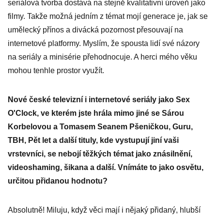
seriálová tvorba dostává na stejně kvalitativní úroveň jako
filmy. Takže možná jedním z témat mojí generace je, jak se
umělecký přínos a divácká pozornost přesouvají na
internetové platformy. Myslím, že spousta lidí své názory
na seriály a minisérie přehodnocuje. A herci mého věku
mohou tenhle prostor využít.
Nové české televizní i internetové seriály jako Sex
O'Clock, ve kterém jste hrála mimo jiné se Sárou
Korbelovou a Tomasem Seanem Pšeničkou, Guru,
TBH, Pět let a další tituly, kde vystupují jiní vaši
vrstevníci, se nebojí těžkých témat jako znásilnění,
videoshaming, šikana a další. Vnímáte to jako osvětu,
určitou přidanou hodnotu?
Absolutně! Miluju, když věci mají i nějaký přidaný, hlubší