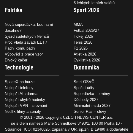
6 lehkých letních salátů
Politika
Sport 2026
Nová superdávka: kdo na ní
MMA
dosáhne?
Fotbal 2026/27
Sjezd sudetských Němců
Hokej 2026
Proč vláda zavádí EET?
Tenis 2026
Padni komu padni
F1 2026
Výpověď z práce vzor
Atletika 2026
Divoký kačer
Cyklistika 2026
Technologie
Ekonomika
SpaceX na burze
Smrt OSVČ
Nejlepší telefony
Spořicí účty
Nejlepší AI zdarma
Superdávka – změny
Nejlepší chytré hodinky
Důchody 2027
Nejlepší VPN – srovnání
Minimální mzda 2027
Netflix filmy a seriály
Senior Pas – slevy
© 2001 - 2026 Copyright
CZECH NEWS CENTER a.s.
se sídlem náměstí Marie Schmolkové 3493/1, 100 00 Praha 10 -
Strašnice, IČO: 02346826, zapsána v OR, sp.zn. B 19490 a dodavatelé