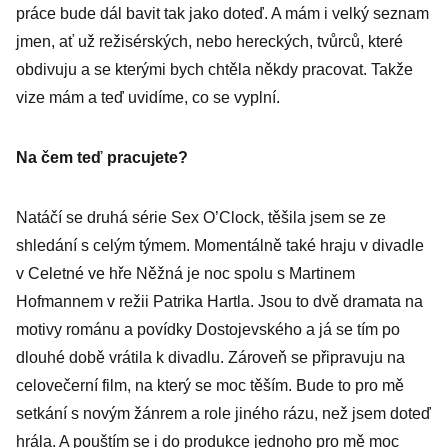
práce bude dál bavit tak jako doteď. A mám i velký seznam
jmen, ať už režisérských, nebo hereckých, tvůrců, které
obdivuju a se kterými bych chtěla někdy pracovat. Takže
vize mám a teď uvidíme, co se vyplní.
Na čem teď pracujete?
Natáčí se druhá série Sex O’Clock, těšila jsem se ze
shledání s celým týmem. Momentálně také hraju v divadle
v Celetné ve hře Něžná je noc spolu s Martinem
Hofmannem v režii Patrika Hartla. Jsou to dvě dramata na
motivy románu a povídky Dostojevského a já se tím po
dlouhé době vrátila k divadlu. Zároveň se připravuju na
celovečerní film, na který se moc těším. Bude to pro mě
setkání s novým žánrem a role jiného rázu, než jsem doteď
hrála. A pouštím se i do produkce jednoho pro mě moc