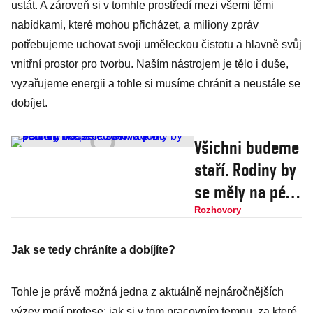
ustát. A zároveň si v tomhle prostředí mezi všemi těmi
nabídkami, které mohou přicházet, a miliony zpráv
potřebujeme uchovat svoji uměleckou čistotu a hlavně svůj
vnitřní prostor pro tvorbu. Naším nástrojem je tělo i duše,
vyzařujeme energii a tohle si musíme chránit a neustále se
dobíjet.
Všichni budeme
staří. Rodiny by
se měly na péči
o seniory víc
Rozhovory
podílet, říká šéf
Jak se tedy chráníte a dobíjíte?
domova pro
seniory
Tohle je právě možná jedna z aktuálně nejnáročnějších
výzev mojí profese: jak si v tom pracovním tempu, za které