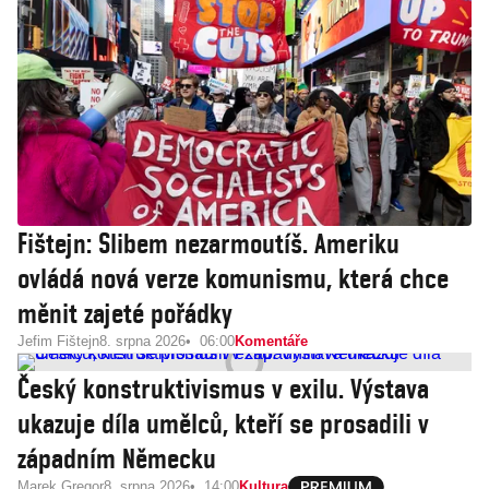
Fištejn: Slibem nezarmoutíš. Ameriku
ovládá nová verze komunismu, která chce
měnit zajeté pořádky
Jefim Fištejn
8. srpna 2026
06:00
Komentáře
Český konstruktivismus v exilu. Výstava
ukazuje díla umělců, kteří se prosadili v
západním Německu
Marek Gregor
8. srpna 2026
14:00
Kultura