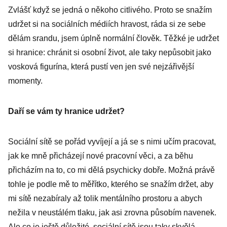
Zvlášť když se jedná o někoho citlivého. Proto se snažím
udržet si na sociálních médiích hravost, ráda si ze sebe
dělám srandu, jsem úplně normální člověk. Těžké je udržet
si hranice: chránit si osobní život, ale taky nepůsobit jako
vosková figurína, která pustí ven jen své nejzářivější
momenty.
Daří se vám ty hranice udržet?
Sociální sítě se pořád vyvíjejí a já se s nimi učím pracovat,
jak ke mně přicházejí nové pracovní věci, a za běhu
přicházím na to, co mi dělá psychicky dobře. Možná právě
tohle je podle mě to měřítko, kterého se snažím držet, aby
mi sítě nezabíraly až tolik mentálního prostoru a abych
nežila v neustálém tlaku, jak asi zrovna působím navenek.
Ale co je ještě důležité, sociální sítě jsou taky skvělá