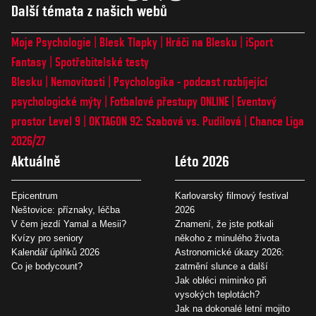
Další témata z našich webů
Moje Psychologie
Blesk Tlapky
Hráči na Blesku
iSport
Fantasy
Spotřebitelské testy
Blesku
Nemovitosti
Psychologika - podcast rozbíjející
psychologické mýty
Fotbalové přestupy ONLINE
Eventový
prostor Level 9
OKTAGON 92: Szabová vs. Pudilová
Chance Liga
2026/27
Aktuálně
Léto 2026
Epicentrum
Karlovarský filmový festival
Neštovice: příznaky, léčba
2026
V čem jezdí Yamal a Mesii?
Znamení, že jste potkali
Kvízy pro seniory
někoho z minulého života
Kalendář úplňků 2026
Astronomické úkazy 2026:
Co je bodycount?
zatmění slunce a další
Jak obléci miminko při
vysokých teplotách?
Jak na dokonalé letní mojito