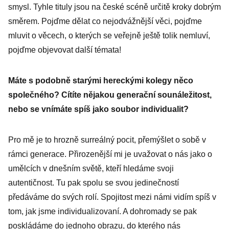
smysl. Tyhle tituly jsou na české scéně určitě kroky dobrým
směrem. Pojďme dělat co nejodvážnější věci, pojďme
mluvit o věcech, o kterých se veřejně ještě tolik nemluví,
pojďme objevovat další témata!
Máte s podobně starými hereckými kolegy něco
společného? Cítíte nějakou generační sounáležitost,
nebo se vnímáte spíš jako soubor individualit?
Pro mě je to hrozně surreálný pocit, přemýšlet o sobě v
rámci generace. Přirozenější mi je uvažovat o nás jako o
umělcích v dnešním světě, kteří hledáme svoji
autentičnost. Tu pak spolu se svou jedinečností
předáváme do svých rolí. Spojitost mezi námi vidím spíš v
tom, jak jsme individualizovaní. A dohromady se pak
poskládáme do jednoho obrazu, do kterého nás