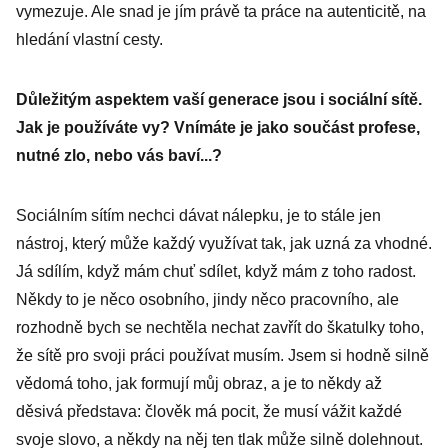
vymezuje. Ale snad je jím právě ta práce na autenticitě, na
hledání vlastní cesty.
Důležitým aspektem vaší generace jsou i sociální sítě.
Jak je používáte vy? Vnímáte je jako součást profese,
nutné zlo, nebo vás baví...?
Sociálním sítím nechci dávat nálepku, je to stále jen
nástroj, který může každý využívat tak, jak uzná za vhodné.
Já sdílím, když mám chuť sdílet, když mám z toho radost.
Někdy to je něco osobního, jindy něco pracovního, ale
rozhodně bych se nechtěla nechat zavřít do škatulky toho,
že sítě pro svoji práci používat musím. Jsem si hodně silně
vědomá toho, jak formují můj obraz, a je to někdy až
děsivá představa: člověk má pocit, že musí vážit každé
svoje slovo, a někdy na něj ten tlak může silně dolehnout.