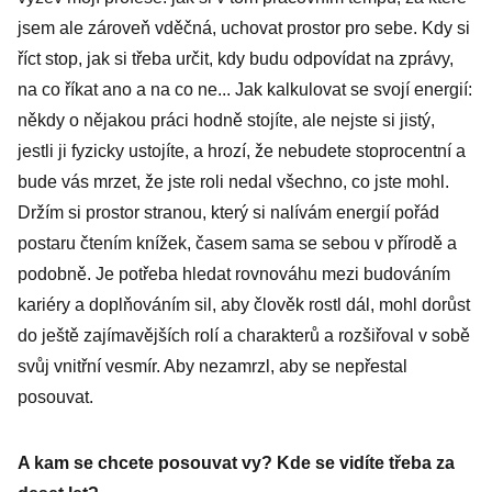
jsem ale zároveň vděčná, uchovat prostor pro sebe. Kdy si
říct stop, jak si třeba určit, kdy budu odpovídat na zprávy,
na co říkat ano a na co ne... Jak kalkulovat se svojí energií:
někdy o nějakou práci hodně stojíte, ale nejste si jistý,
jestli ji fyzicky ustojíte, a hrozí, že nebudete stoprocentní a
bude vás mrzet, že jste roli nedal všechno, co jste mohl.
Držím si prostor stranou, který si nalívám energií pořád
postaru čtením knížek, časem sama se sebou v přírodě a
podobně. Je potřeba hledat rovnováhu mezi budováním
kariéry a doplňováním sil, aby člověk rostl dál, mohl dorůst
do ještě zajímavějších rolí a charakterů a rozšiřoval v sobě
svůj vnitřní vesmír. Aby nezamrzl, aby se nepřestal
posouvat.
A kam se chcete posouvat vy? Kde se vidíte třeba za