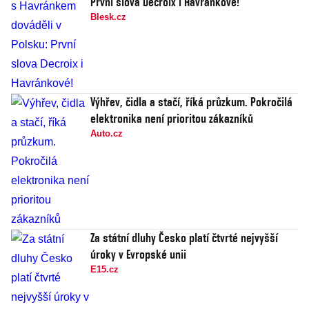
První slova Decroix i Havránkové!
Blesk.cz
Výhřev, čidla a stačí, říká průzkum. Pokročilá
elektronika není prioritou zákazníků
Auto.cz
Za státní dluhy Česko platí čtvrté nejvyšší
úroky v Evropské unii
E15.cz