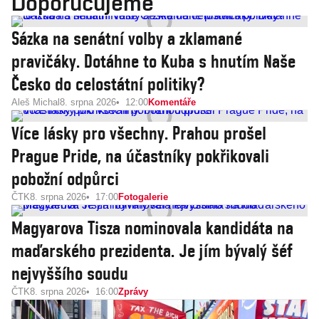
Doporučujeme
Sázka na senátní volby a zklamané
pravičáky. Dotáhne to Kuba s hnutím Naše
Česko do celostátní politiky?
Aleš Michal
8. srpna 2026
12:00
Komentáře
Více lásky pro všechny. Prahou prošel
Prague Pride, na účastníky pokřikovali
pobožní odpůrci
ČTK
8. srpna 2026
17:00
Fotogalerie
Magyarova Tisza nominovala kandidáta na
maďarského prezidenta. Je jím bývalý šéf
nejvyššího soudu
ČTK
8. srpna 2026
16:00
Zprávy