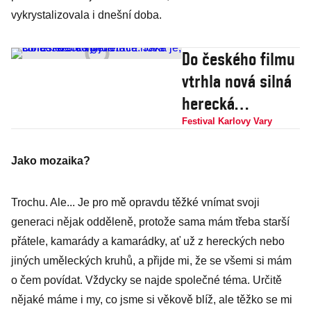
vykrystalizovala i dnešní doba.
Do českého filmu
vtrhla nová silná
herecká
generace. Jaká
Festival Karlovy Vary
je, co řeší a o co
Jako mozaika?
jí jde?
Trochu. Ale... Je pro mě opravdu těžké vnímat svoji
generaci nějak odděleně, protože sama mám třeba starší
přátele, kamarády a kamarádky, ať už z hereckých nebo
jiných uměleckých kruhů, a přijde mi, že se všemi si mám
o čem povídat. Vždycky se najde společné téma. Určitě
nějaké máme i my, co jsme si věkově blíž, ale těžko se mi