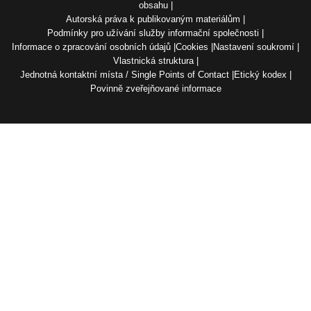
obsahu
Autorská práva k publikovaným materiálům
Podmínky pro užívání služby informační společnosti
Informace o zpracování osobních údajů
Cookies
Nastavení soukromí
Vlastnická struktura
Jednotná kontaktní místa / Single Points of Contact
Etický kodex
Povinně zveřejňované informace