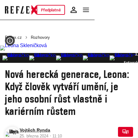
Předplatné
Reflex.cz
Rozhovory
1
Fotogal
Nová herecká generace, Leona:
Když člověk vytváří umění, je
jeho osobní růst vlastně i
kariérním růstem
Vojtěch Rynda
1
·
25. března 2024
11:10