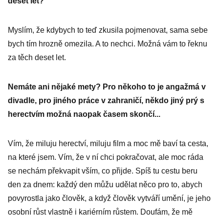
deset let?
Myslím, že kdybych to teď zkusila pojmenovat, sama sebe
bych tím hrozně omezila. A to nechci. Možná vám to řeknu
za těch deset let.
Nemáte ani nějaké mety? Pro někoho to je angažmá v
divadle, pro jiného práce v zahraničí, někdo jiný prý s
herectvím možná naopak časem skončí...
Vím, že miluju herectví, miluju film a moc mě baví ta cesta,
na které jsem. Vím, že v ní chci pokračovat, ale moc ráda
se nechám překvapit vším, co přijde. Spíš tu cestu beru
den za dnem: každý den můžu udělat něco pro to, abych
povyrostla jako člověk, a když člověk vytváří umění, je jeho
osobní růst vlastně i kariérním růstem. Doufám, že mě