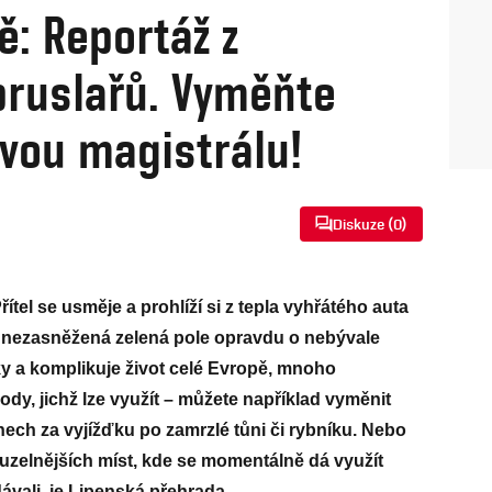
ě: Reportáž z
bruslařů. Vyměňte
ovou magistrálu!
Diskuze (
0
)
ítel se usměje a prohlíží si z tepla vyhřátého auta
a nezasněžená zelená pole opravdu o nebývale
ky a komplikuje život celé Evropě, mnoho
ody, jichž lze využít – můžete například vyměnit
nech za vyjížďku po zamrzlé tůni či rybníku. Nebo
uzelnějších míst, kde se momentálně dá využít
ávali, je Lipenská přehrada.