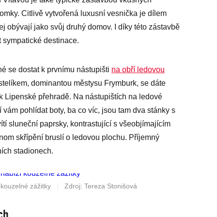
omky. Citlivě vytvořená luxusní vesnička je dílem
 jej obývají jako svůj druhý domov. I díky této zástavbě
st sympatické destinace.
 se dostat k prvnímu nástupišti
na obří ledovou
ostelíkem, dominantou městysu Frymburk, se dáte
 k Lipenské přehradě. Na nástupištích na ledové
 vám pohlídat boty, ba co víc, jsou tam dva stánky s
í sluneční paprsky, kontrastující s všeobjímajícím
jenom skřípění bruslí o ledovou plochu. Příjemný
ních stadionech.
kouzelné zážitky
|
Zdroj: Tereza Stonišová
ch