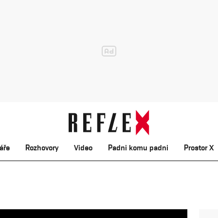
áře
Rozhovory
Video
Padni komu padni
Prostor X