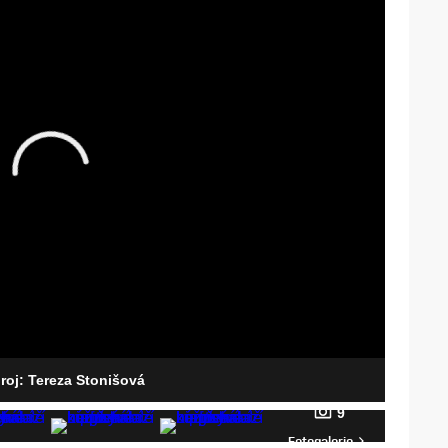
droj: Tereza Stonišová
9
Fotogalerie