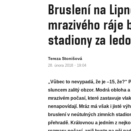
Bruslení na Lipn
mrazivého ráje 
stadiony za led
Tereza Stonišová
·
28. února 2018
19:04
„Vůbec to nevypadá, že je –15, že?“ Př
sluncem zalitý obzor. Modrá obloha 
mrazivém počasí, které zastavuje vla
nenapovídají. Mráz má však i jisté výh
bruslení v neútulných zimních stadio
přehradě. Královnou a jedním z nejko
rozmaru počasí, aniž byste na něj nad