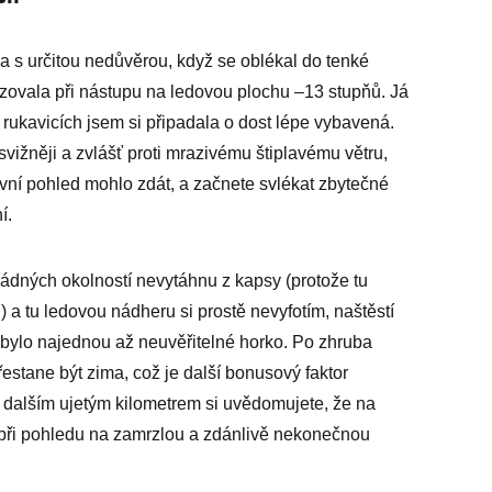
a s určitou nedůvěrou, když se oblékal do tenké
azovala při nástupu na ledovou plochu –13 stupňů. Já
rukavicích jsem si připadala o dost lépe vybavená.
vižněji a zvlášť proti mrazivému štiplavému větru,
vní pohled mohlo zdát, a začnete svlékat zbytečné
í.
 žádných okolností nevytáhnu z kapsy (protože tu
) a tu ledovou nádheru si prostě nevyfotím, naštěstí
 bylo najednou až neuvěřitelné horko. Po zhruba
estane být zima, což je další bonusový faktor
m dalším ujetým kilometrem si uvědomujete, že na
t při pohledu na zamrzlou a zdánlivě nekonečnou