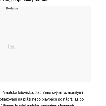
 přímořské letovisko. Je známé svými rozmanitými
poflakování na pláži nebo plavbách po nádrži až po
 Vltavou je také typické zástavbou vkusných