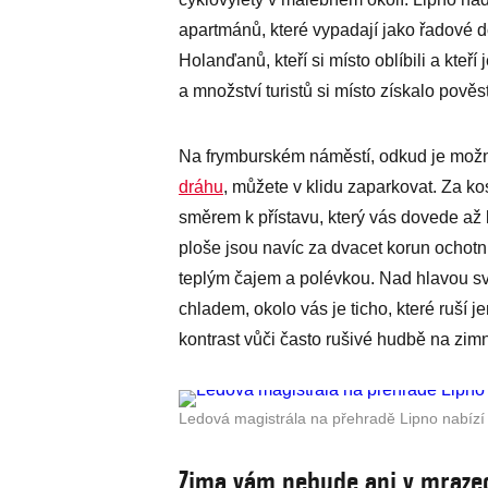
apartmánů, které vypadají jako řadové d
Holanďanů, kteří si místo oblíbili a kteří
a množství turistů si místo získalo pově
Na frymburském náměstí, odkud je možné
dráhu
, můžete v klidu zaparkovat. Za k
směrem k přístavu, který vás dovede až
ploše jsou navíc za dvacet korun ochotní
teplým čajem a polévkou. Nad hlavou svít
chladem, okolo vás je ticho, které ruší 
kontrast vůči často rušivé hudbě na zim
Ledová magistrála na přehradě Lipno nabízí 
Zima vám nebude ani v mraze