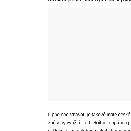
Lipno nad Vltavou je takové malé české
způsoby využití – od letního koupání a 
cyklovýlety v malebném okolí. Lipno nad