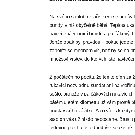
Na svého spolubruslaře jsem se podíval
bundy, v níž obyčejně běhá. Teplota uk
navlečená v zimní bundě a palčákových 
Jenže opak byl pravdou – pokud jedete s
zapotíte se mnohem víc, než by se na pr
množství vrstev, do kterých jste navlečen
Z počátečního pocitu, že ten telefon za
rukavici nezvládnu sundat ani na vteřinu
sešlo, protože v palčákových rukavicích
pátém ujetém kilometru už vám prostě př
bruslařského zážitku. A co víc: s každý
stadion vás už nikdo nedostane. Brusli
ledovou plochu je jednoduše kouzelné.