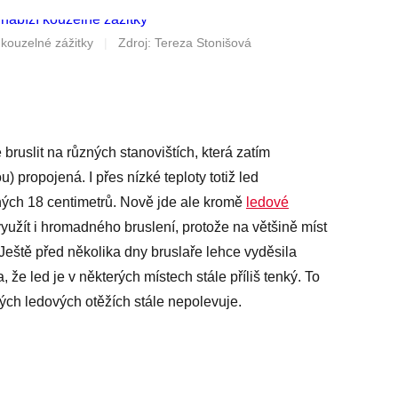
kouzelné zážitky
|
Zdroj: Tereza Stonišová
uslit na různých stanovištích, která zatím
propojená. I přes nízké teploty totiž led
ných 18 centimetrů. Nově jde ale kromě
ledové
 využít i hromadného bruslení, protože na většině míst
Ještě před několika dny bruslaře lehce vyděsila
, že led je v některých místech stále příliš tenký. To
vých ledových otěžích stále nepolevuje.