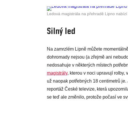
Ledová magistrála na přehradě Lipno nabízí 
Silný led
Na zamrzlém Lipně můžete momentálně br
dohromady nejsou (a zřejmě ani nebudou) 
nedosahuje v některých místech potřeb
magistrály
, kterou v noci upravují rolby,
už naopak potřebných 18 centimetrů je. 
reportáž České televize, která upozornila
se teď ale změnilo, protože počasí ve s