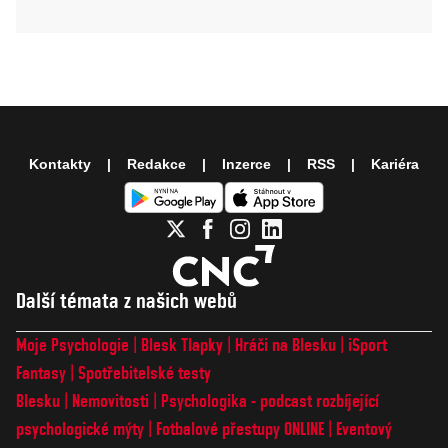
Kontakty
Redakce
Inzerce
RSS
Kariéra
Další témata z našich webů
Moje Psychologie
Blesk Tlapky
Hráči na Blesku
iSport
Fantasy
Spotřebitelské testy
Blesku
Nemovitosti
Psychologika - podcast rozbíjející
psychologické mýty
Fotbalové přestupy ONLINE
Eventový