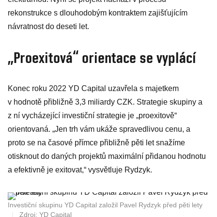
rekonstrukce s dlouhodobým kontraktem zajišťujícím
návratnost do deseti let.
„Proexitová“ orientace se vyplácí
Konec roku 2022 YD Capital uzavřela s majetkem
v hodnotě přibližně 3,3 miliardy CZK. Strategie skupiny a
z ní vycházející investiční strategie je „proexitově“
orientovaná. „Jen trh vám ukáže spravedlivou cenu, a
proto se na časové přímce přibližně pěti let snažíme
otisknout do daných projektů maximální přidanou hodnotu
a efektivně je exitovat,“ vysvětluje Rydzyk.
Investiční skupinu YD Capital založil Pavel Rydzyk před pěti lety
|
Zdroj: YD Capital