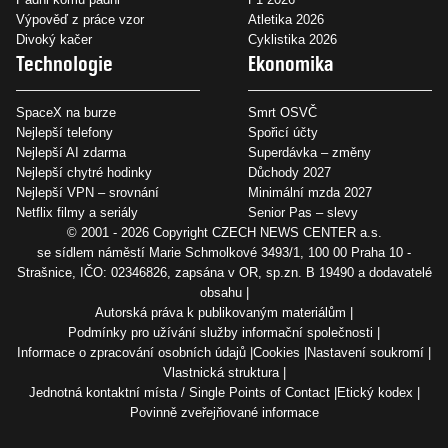
Výpověď z práce vzor
Atletika 2026
Divoký kačer
Cyklistika 2026
Technologie
Ekonomika
SpaceX na burze
Smrt OSVČ
Nejlepší telefony
Spořicí účty
Nejlepší AI zdarma
Superdávka – změny
Nejlepší chytré hodinky
Důchody 2027
Nejlepší VPN – srovnání
Minimální mzda 2027
Netflix filmy a seriály
Senior Pas – slevy
© 2001 - 2026 Copyright
CZECH NEWS CENTER a.s.
se sídlem náměstí Marie Schmolkové 3493/1, 100 00 Praha 10 -
Strašnice, IČO: 02346826, zapsána v OR, sp.zn. B 19490 a dodavatelé
obsahu
Autorská práva k publikovaným materiálům
Podmínky pro užívání služby informační společnosti
Informace o zpracování osobních údajů
Cookies
Nastavení soukromí
Vlastnická struktura
Jednotná kontaktní místa / Single Points of Contact
Etický kodex
Povinně zveřejňované informace