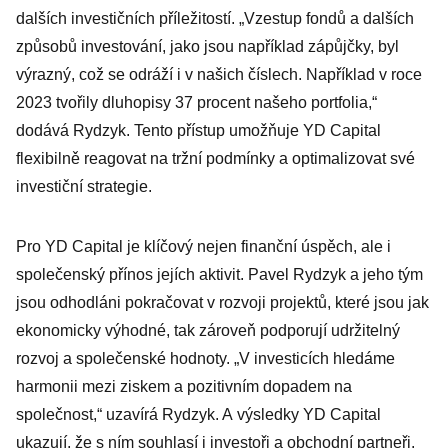
dalších investičních příležitostí. „Vzestup fondů a dalších
způsobů investování, jako jsou například zápůjčky, byl
výrazný, což se odráží i v našich číslech. Například v roce
2023 tvořily dluhopisy 37 procent našeho portfolia,“
dodává Rydzyk. Tento přístup umožňuje YD Capital
flexibilně reagovat na tržní podmínky a optimalizovat své
investiční strategie.
Pro YD Capital je klíčový nejen finanční úspěch, ale i
společenský přínos jejích aktivit. Pavel Rydzyk a jeho tým
jsou odhodláni pokračovat v rozvoji projektů, které jsou jak
ekonomicky výhodné, tak zároveň podporují udržitelný
rozvoj a společenské hodnoty. „V investicích hledáme
harmonii mezi ziskem a pozitivním dopadem na
společnost,“ uzavírá Rydzyk. A výsledky YD Capital
ukazují, že s ním souhlasí i investoři a obchodní partneři.