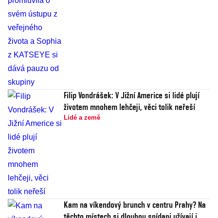
Filip Vondrášek: V Jižní Americe si lidé plují
životem mnohem lehčeji, věci tolik neřeší
Lidé a země
Kam na víkendový brunch v centru Prahy? Na
těchto místech si dlouhou snídani užívají i