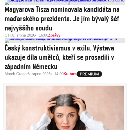
Magyarova Tisza nominovala kandidáta na
maďarského prezidenta. Je jím bývalý šéf
nejvyššího soudu
ČTK
8. srpna 2026
16:00
Zprávy
Český konstruktivismus v exilu. Výstava
ukazuje díla umělců, kteří se prosadili v
západním Německu
Marek Gregor
8. srpna 2026
14:00
Kultura