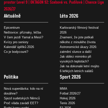
prostor Level 9
OKTAGON 92: Szabová vs. Pudilová
Chance Liga
2026/27
Aktuálně
Léto 2026
Epicentrum
Karlovarský filmový festival
Neštovice: příznaky, léčba
2026
V čem jezdí Yamal a Mesii?
Znamení, že jste potkali
Kvízy pro seniory
někoho z minulého života
Kalendář úplňků 2026
Astronomické úkazy 2026:
Co je bodycount?
zatmění slunce a další
Jak obléci miminko při
vysokých teplotách?
Jak na dokonalé letní mojito
6 lehkých letních salátů
Politika
Sport 2026
Nová superdávka: kdo na ní
MMA
dosáhne?
Fotbal 2026/27
Sjezd sudetských Němců
Hokej 2026
Proč vláda zavádí EET?
Tenis 2026
Padni komu padni
F1 2026