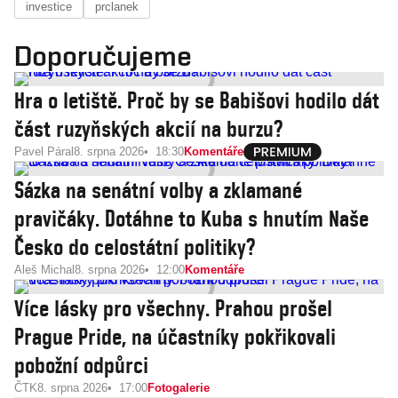
investice
prclanek
Doporučujeme
Hra o letiště. Proč by se Babišovi hodilo dát
část ruzyňských akcií na burzu?
Pavel Páral
8. srpna 2026
18:30
Komentáře
Sázka na senátní volby a zklamané
pravičáky. Dotáhne to Kuba s hnutím Naše
Česko do celostátní politiky?
Aleš Michal
8. srpna 2026
12:00
Komentáře
Více lásky pro všechny. Prahou prošel
Prague Pride, na účastníky pokřikovali
pobožní odpůrci
ČTK
8. srpna 2026
17:00
Fotogalerie