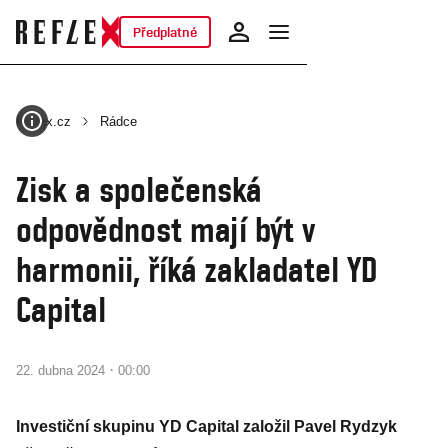
Předplatné
Reflex.cz
Rádce
Zisk a společenská
odpovědnost mají být v
harmonii, říká zakladatel YD
Capital
·
22. dubna 2024
00:00
Investiční skupinu YD Capital založil Pavel Rydzyk