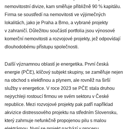
nemovitostní divize, kam směřuje přibližně 90 % kapitálu.
Firma se soustředí na nemovitosti ve výjimečných
lokalitách, jako je Praha a Brno, a vybrané projekty
v zahraničí. Důležitou součástí portfolia jsou výnosové
komerční nemovitosti a rozvojové projekty, jež odpovídají
dlouhodobému přístupu společnosti.
Další významnou oblastí je energetika. První česká
energie (PČE), klíčový subjekt skupiny, se zaměřuje nejen
na obchod s elektřinou a plynem, ale rovněž na širší
služby v energetice. V roce 2023 se PČE stala druhou
nejrychleji rostoucí firmou ve svém sektoru v České
republice. Mezi rozvojové projekty pak patří například
akvizice distressového projektu na středním Slovensku,
který zahrnuje nefunkčně propojenou pilu s malou
elektrárnou. Nyní se projekt nachází v procesu