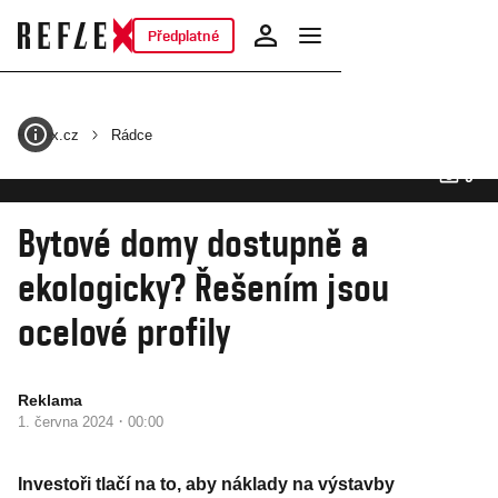
Předplatné
Reflex.cz
Rádce
9
Fotogalerie
Bytové domy dostupně a
ekologicky? Řešením jsou
ocelové profily
Reklama
·
1. června 2024
00:00
Investoři tlačí na to, aby náklady na výstavby