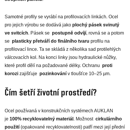
Samotné profily se vyrábí na profilovacích linkách. Ocel
pro jejich výrobu se dodává jako
plochý pásek svinutý
ve svitcích
. Pásek se
postupně odvíjí
, rovná se a potom
se
plasticky přetváří do finálního tvaru
profilu na
profilovací lince. Ta se skládá z několika sad protilehlých
válcovacích kol. Na konci linky jsou hydraulické nůžky,
které profil dělí na požadované délky. Ochranu
proti
korozi
zajišťuje
pozinkování
v tloušťce 10–25 µm.
Čím šetří životní prostředí?
Ocel používaná v konstrukčních systémech AUKLAN
je
100% recyklovatelný materiál
. Možnost
cirkulárního
použití
(opakované recyklovatelnosti) patří mezi její přední