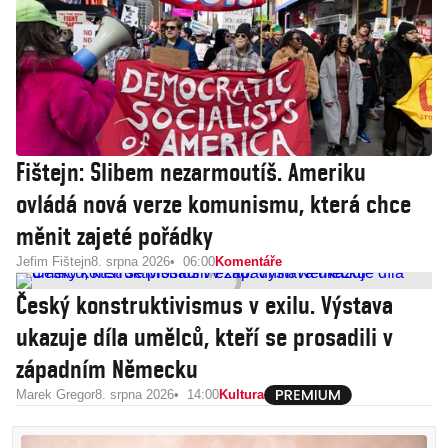
Fištejn: Slibem nezarmoutíš. Ameriku
ovládá nová verze komunismu, která chce
měnit zajeté pořádky
Jefim Fištejn
8. srpna 2026
06:00
Komentáře
Český konstruktivismus v exilu. Výstava
ukazuje díla umělců, kteří se prosadili v
západním Německu
Marek Gregor
8. srpna 2026
14:00
Kultura