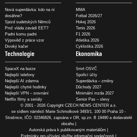
Nová superdávka: kdo na ní
MMA
dosáhne?
Fotbal 2026/27
Sjezd sudetských Němců
Hokej 2026
Proč vláda zavádí EET?
Tenis 2026
Padni komu padni
F1 2026
Výpověď z práce vzor
Atletika 2026
Divoký kačer
Cyklistika 2026
Technologie
Ekonomika
SpaceX na burze
Smrt OSVČ
Nejlepší telefony
Spořicí účty
Nejlepší AI zdarma
Superdávka – změny
Nejlepší chytré hodinky
Důchody 2027
Nejlepší VPN – srovnání
Minimální mzda 2027
Netflix filmy a seriály
Senior Pas – slevy
© 2001 - 2026 Copyright
CZECH NEWS CENTER a.s.
se sídlem náměstí Marie Schmolkové 3493/1, 100 00 Praha 10 -
Strašnice, IČO: 02346826, zapsána v OR, sp.zn. B 19490 a dodavatelé
obsahu
Autorská práva k publikovaným materiálům
Podmínky pro užívání služby informační společnosti