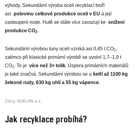
výhody. Sekundární výroba oceli recyklací tvoří
asi
polovinu celkové produkce oceli v EU
a její
zastoupení roste. Hutě se stále více zavazují ke
snížení
produkce CO
.
2
Sekundární výrobou tuny oceli vzniká asi 0,45 t CO
,
2
zatímco při klasické primární výrobě se uvolní 1,7–1,9 t
CO
. To je
více než 3× tolik
. Úspora primárních materiálů
2
je také značná. Sekundární výrobou se u
šetří až 1100 kg
železné rudy, 630 kg uhlí a 55 kg vápence
.
Zdroj: AUKLAN a.s.
Jak recyklace probíhá?