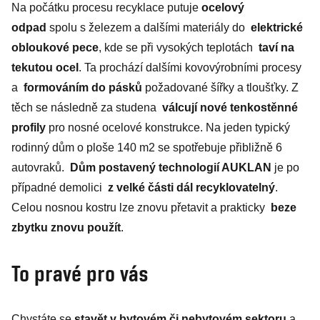
Na počátku procesu recyklace putuje
ocelový
odpad
spolu s železem a dalšími materiály do
elektrické
obloukové pece
, kde se při vysokých teplotách
taví na
tekutou ocel
. Ta prochází dalšími kovovýrobními procesy
a
formováním do pásků
požadované šířky a tloušťky. Z
těch se následně za studena
válcují nové tenkostěnné
profily
pro nosné ocelové konstrukce. Na jeden typický
rodinný dům o ploše 140 m2 se spotřebuje přibližně 6
autovraků.
Dům postavený technologií AUKLAN
je po
případné demolici
z velké části dál recyklovatelný
.
Celou nosnou kostru lze znovu přetavit a prakticky
beze
zbytku znovu použít
.
To pravé pro vás
Chystáte se
stavět v bytovém či nebytovém sektoru
a