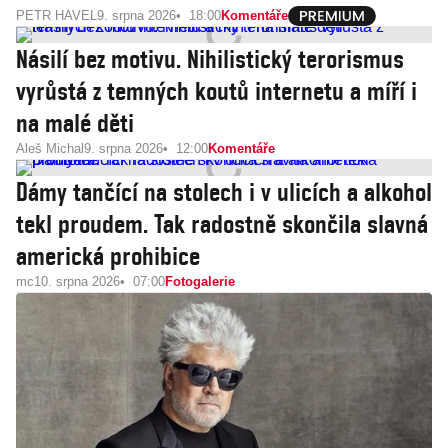
PETR HAVEL
9. srpna 2026
18:00
Komentáře
Násilí bez motivu. Nihilistický terorismus
vyrůstá z temných koutů internetu a míří i
na malé děti
Aleš Michal
9. srpna 2026
12:00
Komentáře
Dámy tančící na stolech i v ulicích a alkohol
tekl proudem. Tak radostně skončila slavná
americká prohibice
mc
10. srpna 2026
07:00
Fotogalerie