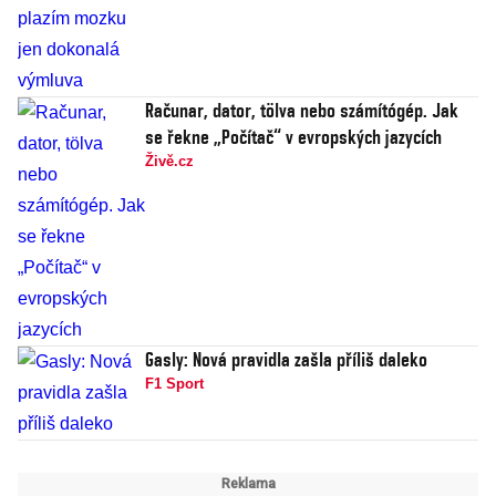
Računar, dator, tölva nebo számítógép. Jak
se řekne „Počítač“ v evropských jazycích
Živě.cz
Gasly: Nová pravidla zašla příliš daleko
F1 Sport