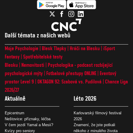
Další témata z našich webů
Moje Psychologie
Blesk Tlapky
Hráči na Blesku
iSport
Fantasy
Spotřebitelské testy
Blesku
Nemovitosti
Psychologika - podcast rozbíjející
psychologické mýty
Fotbalové přestupy ONLINE
Eventový
prostor Level 9
OKTAGON 92: Szabová vs. Pudilová
Chance Liga
2026/27
Aktuálně
Léto 2026
Epicentrum
Karlovarský filmový festival
Neštovice: příznaky, léčba
2026
V čem jezdí Yamal a Mesii?
Znamení, že jste potkali
Kvízy pro seniory
někoho z minulého života