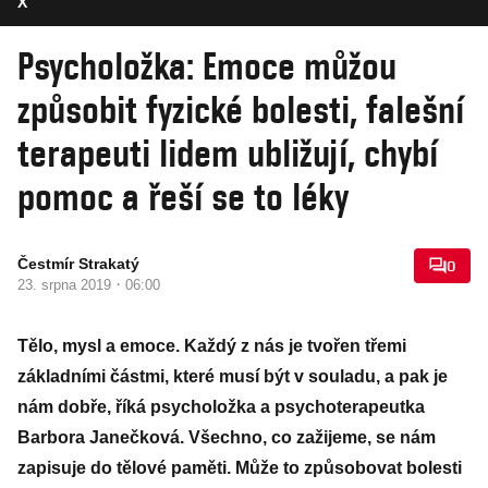
X
Psycholožka: Emoce můžou
způsobit fyzické bolesti, falešní
terapeuti lidem ubližují, chybí
pomoc a řeší se to léky
Čestmír Strakatý
0
·
23. srpna 2019
06:00
Tělo, mysl a emoce. Každý z nás je tvořen třemi
základními částmi, které musí být v souladu, a pak je
nám dobře, říká psycholožka a psychoterapeutka
Barbora Janečková. Všechno, co zažijeme, se nám
zapisuje do tělové paměti. Může to způsobovat bolesti