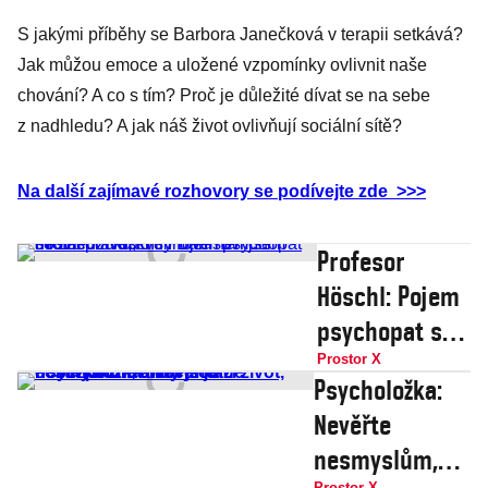
S jakými příběhy se Barbora Janečková v terapii setkává?
Jak můžou emoce a uložené vzpomínky ovlivnit naše
chování? A co s tím? Proč je důležité dívat se na sebe
z nadhledu? A jak náš život ovlivňují sociální sítě?
Na další zajímavé rozhovory se podívejte zde >>>
Profesor
Höschl: Pojem
psychopat se
zneužívá, kvůli
Prostor X
Psycholožka:
Babišovi jsem
Nevěřte
dostal čočku,
nesmyslům,
o synově
Prostor X