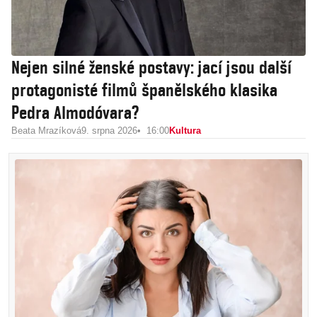
Nejen silné ženské postavy: jací jsou další
protagonisté filmů španělského klasika
Pedra Almodóvara?
Beata Mrazíková
9. srpna 2026
16:00
Kultura