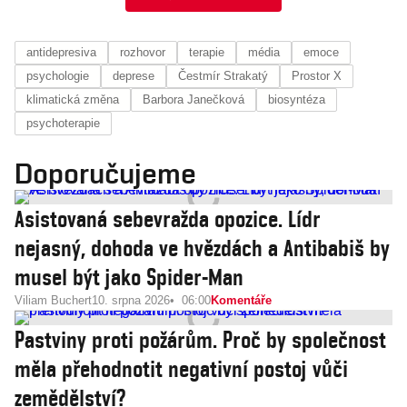
antidepresiva
rozhovor
terapie
média
emoce
psychologie
deprese
Čestmír Strakatý
Prostor X
klimatická změna
Barbora Janečková
biosyntéza
psychoterapie
Doporučujeme
Asistovaná sebevražda opozice. Lídr
nejasný, dohoda ve hvězdách a Antibabiš by
musel být jako Spider-Man
Viliam Buchert
10. srpna 2026
06:00
Komentáře
Pastviny proti požárům. Proč by společnost
měla přehodnotit negativní postoj vůči
zemědělství?