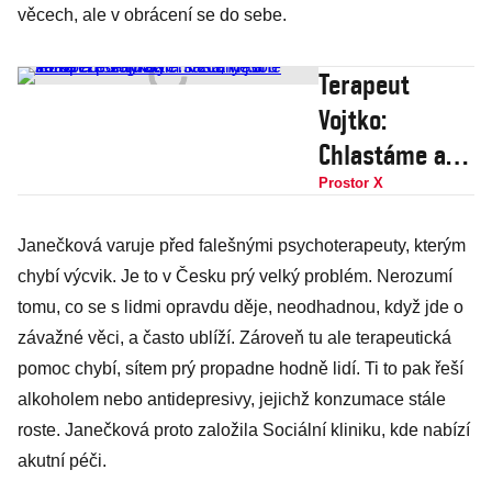
věcech, ale v obrácení se do sebe.
Terapeut
Vojtko:
Chlastáme a
zároveň se
Prostor X
týráme. Vztahy
Janečková varuje před falešnými psychoterapeuty, kterým
jsou těžké a
chybí výcvik. Je to v Česku prý velký problém. Nerozumí
porno nám
tomu, co se s lidmi opravdu děje, neodhadnou, když jde o
stačí, vládne
závažné věci, a často ublíží. Zároveň tu ale terapeutická
strach ze
pomoc chybí, sítem prý propadne hodně lidí. Ti to pak řeší
samoty
alkoholem nebo antidepresivy, jejichž konzumace stále
roste. Janečková proto založila Sociální kliniku, kde nabízí
akutní péči.