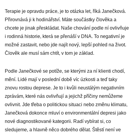
Terapie je opravdu práce, je to otázka let, říká Janečková.
Přirovnává ji k hodinářství. Máte součástky člověka a
chcete je jinak přeskládat. Naše chování podle ní ovlivňuje
i rodinná historie, která se přenáší v DNA. To negativní je
možné zastavit, nebo jde najít nový, lepší pohled na život.
Člověk ale musí sám chtít, v tom je základ.
Podle Janečkové se potíže, se kterými za ní klienti chodí,
mění. Lidé mají v poslední době víc úzkosti a teď taky
znovu rostou deprese. Je to i kvůli neustálým negativním
zprávám, které nás ovlivňují a jejichž příčiny nemůžeme
ovlivnit. Jde třeba o politickou situaci nebo změnu klimatu,
Janečková dokonce mluví o environmentální depresi jako
nové diagnostikované kategorii. Radí vybírat si, co
sledujeme, a hlavně něco dobrého dělat. Štěstí není ve