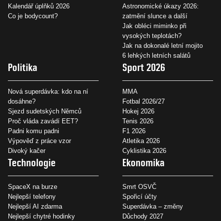
Kalendář úplňků 2026
Astronomické úkazy 2026:
Co je bodycount?
zatmění slunce a další
Jak obléci miminko při
vysokých teplotách?
Jak na dokonalé letní mojito
6 lehkých letních salátů
Politika
Sport 2026
Nová superdávka: kdo na ní
MMA
dosáhne?
Fotbal 2026/27
Sjezd sudetských Němců
Hokej 2026
Proč vláda zavádí EET?
Tenis 2026
Padni komu padni
F1 2026
Výpověď z práce vzor
Atletika 2026
Divoký kačer
Cyklistika 2026
Technologie
Ekonomika
SpaceX na burze
Smrt OSVČ
Nejlepší telefony
Spořicí účty
Nejlepší AI zdarma
Superdávka – změny
Nejlepší chytré hodinky
Důchody 2027