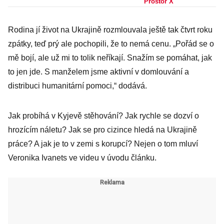
zlo, Putin mír
Prostor X
nechce. Na
Rodina jí život na Ukrajině rozmlouvala ještě tak čtvrt roku
Ukrajinu
zpátky, teď prý ale pochopili, že to nemá cenu. „Pořád se o
jezdím na
mě bojí, ale už mi to tolik neříkají. Snažím se pomáhat, jak
pohřby, ne na
to jen jde. S manželem jsme aktivní v domlouvání a
dovolenou
distribuci humanitární pomoci,“ dodává.
Jak probíhá v Kyjevě stěhování? Jak rychle se dozví o
hrozícím náletu? Jak se pro cizince hledá na Ukrajině
práce? A jak je to v zemi s korupcí? Nejen o tom mluví
Veronika Ivanets ve videu v úvodu článku.