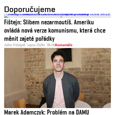
Doporučujeme
Fištejn: Slibem nezarmoutíš. Ameriku
ovládá nová verze komunismu, která chce
měnit zajeté pořádky
Jefim Fištejn
8. srpna 2026
06:00
Komentáře
Marek Adamczyk: Problém na DAMU