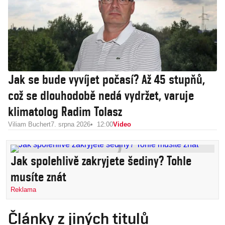
Jak se bude vyvíjet počasí? Až 45 stupňů,
což se dlouhodobě nedá vydržet, varuje
klimatolog Radim Tolasz
Viliam Buchert
7. srpna 2026
12:00
Video
Jak spolehlivě zakryjete šediny? Tohle
musíte znát
Reklama
Články z jiných titulů