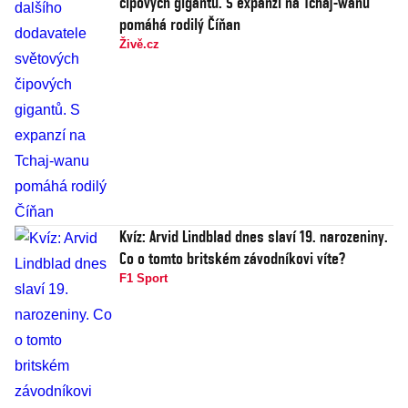
čipových gigantů. S expanzí na Tchaj-wanu
pomáhá rodilý Číňan
Živě.cz
Kvíz: Arvid Lindblad dnes slaví 19. narozeniny.
Co o tomto britském závodníkovi víte?
F1 Sport