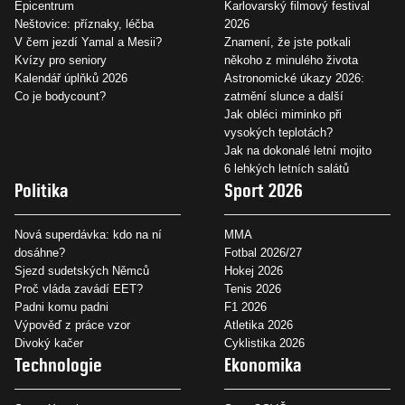
Epicentrum
Karlovarský filmový festival
Neštovice: příznaky, léčba
2026
V čem jezdí Yamal a Mesii?
Znamení, že jste potkali
Kvízy pro seniory
někoho z minulého života
Kalendář úplňků 2026
Astronomické úkazy 2026:
Co je bodycount?
zatmění slunce a další
Jak obléci miminko při
vysokých teplotách?
Jak na dokonalé letní mojito
6 lehkých letních salátů
Politika
Sport 2026
Nová superdávka: kdo na ní
MMA
dosáhne?
Fotbal 2026/27
Sjezd sudetských Němců
Hokej 2026
Proč vláda zavádí EET?
Tenis 2026
Padni komu padni
F1 2026
Výpověď z práce vzor
Atletika 2026
Divoký kačer
Cyklistika 2026
Technologie
Ekonomika