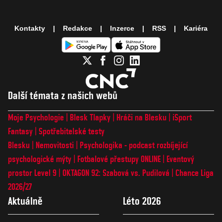
Kontakty
Redakce
Inzerce
RSS
Kariéra
Další témata z našich webů
Moje Psychologie
Blesk Tlapky
Hráči na Blesku
iSport
Fantasy
Spotřebitelské testy
Blesku
Nemovitosti
Psychologika - podcast rozbíjející
psychologické mýty
Fotbalové přestupy ONLINE
Eventový
prostor Level 9
OKTAGON 92: Szabová vs. Pudilová
Chance Liga
2026/27
Aktuálně
Léto 2026