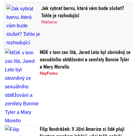
Jak vybrat barvu, která vám bude slušet?
Tohle je rozhodující
Reklama
MGK v tom zas lítá, Jared Leto byl obviněný ze
sexuálního obtěžování a zemřely Bonnie Tyler
a Mary Morello
HeyFomo
Filip Vondrášek: V Jižní Americe si lidé plují