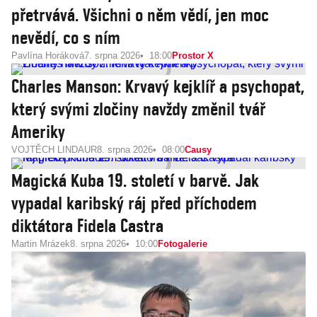
přetrvává. Všichni o něm vědí, jen moc
nevědí, co s ním
Pavlína Horáková
7. srpna 2026
18:00
Prostor X
Charles Manson: Krvavý kejklíř a psychopat,
který svými zločiny navždy změnil tvář
Ameriky
VOJTĚCH LINDAUR
8. srpna 2026
08:00
Causy
Magická Kuba 19. století v barvě. Jak
vypadal karibský ráj před příchodem
diktátora Fidela Castra
Martin Mrázek
8. srpna 2026
10:00
Fotogalerie