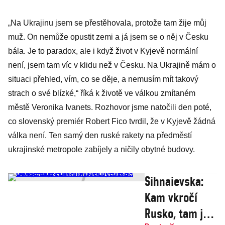
„Na Ukrajinu jsem se přestěhovala, protože tam žije můj
muž. On nemůže opustit zemi a já jsem se o něj v Česku
bála. Je to paradox, ale i když život v Kyjevě normální
není, jsem tam víc v klidu než v Česku. Na Ukrajině mám o
situaci přehled, vím, co se děje, a nemusím mít takový
strach o své blízké,“ říká k životě ve válkou zmítaném
městě Veronika Ivanets. Rozhovor jsme natočili den poté,
co slovenský premiér Robert Fico tvrdil, že v Kyjevě žádná
válka není. Ten samý den ruské rakety na předměstí
ukrajinské metropole zabíjely a ničily obytné budovy.
Sihnaievska:
Kam vkročí
Rusko, tam je