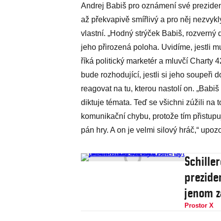
Andrej Babiš pro oznámení své preziden
až překvapivě smířlivý a pro něj nezvyk
vlastní. „Hodný strýček Babiš, rozverný 
jeho přirozená poloha. Uvidíme, jestli mu
říká politický marketér a mluvčí Charty 
bude rozhodující, jestli si jeho soupeři
reagovat na tu, kterou nastolí on. „Babiš
diktuje témata. Teď se všichni zúžili na
komunikační chybu, protože tím přistupu
pán hry. A on je velmi silový hráč,“ upo
Schille
prezide
jenom z
Prostor X