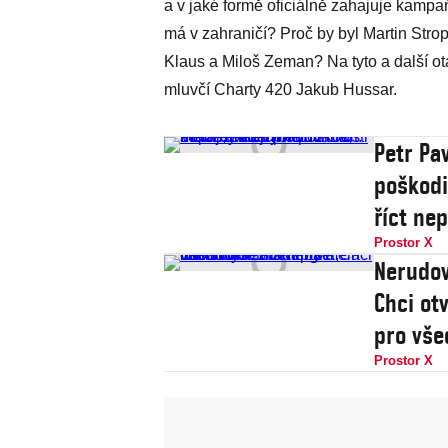
a v jaké formě oficiálně zahajuje kamp
má v zahraničí? Proč by byl Martin Str
Klaus a Miloš Zeman? Na tyto a další ot
mluvčí Charty 420 Jakub Hussar.
Petr Pav
poškodi
říct ne
Prostor X
Nerudová
Chci ot
pro vše
Prostor X