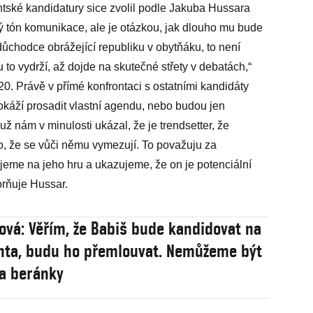
tské kandidatury sice zvolil podle Jakuba Hussara
lý tón komunikace, ale je otázkou, jak dlouho mu bude
důchodce obrážející republiku v obytňáku, to není
 to vydrží, až dojde na skutečné střety v debatách,“
420. Právě v přímé konfrontaci s ostatními kandidáty
 dokáží prosadit vlastní agendu, nebo budou jen
 už nám v minulosti ukázal, že je trendsetter, že
 to, že se vůči němu vymezují. To považuju za
jeme na jeho hru a ukazujeme, že on je potenciální
zorňuje Hussar.
rová: Věřím, že Babiš bude kandidovat na
nta, budu ho přemlouvat. Nemůžeme být
a beránky