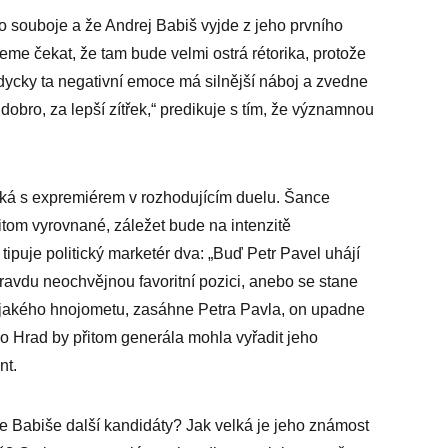
o souboje a že Andrej Babiš vyjde z jeho prvního
me čekat, že tam bude velmi ostrá rétorika, protože
ždycky ta negativní emoce má silnější náboj a zvedne
dobro, za lepší zítřek,“ predikuje s tím, že významnou
utká s expremiérem v rozhodujícím duelu. Šance
tom vyrovnané, záležet bude na intenzitě
puje politický marketér dva: „Buď Petr Pavel uhájí
opravdu neochvějnou favoritní pozici, anebo se stane
ějakého hnojometu, zasáhne Petra Pavla, on upadne
o Hrad by přitom generála mohla vyřadit jeho
nt.
e Babiše další kandidáty? Jak velká je jeho známost