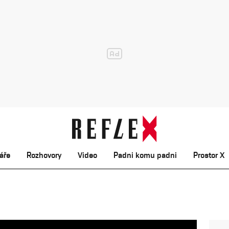
áře
Rozhovory
Video
Padni komu padni
Prostor X