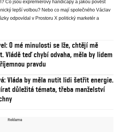
aň? Co jsou expremiérovy handicapy a jakou pověst
opnický lepší volbou? Nebo co mají společného Václav
ázky odpovídal v Prostoru X politický marketér a
el: O mé minulosti se lže, chtějí mě
t. Vládě teď chybí odvaha, měla by lidem
příjemnou pravdu
: Vláda by měla nutit lidi šetřit energie.
vírat důležitá témata, třeba manželství
chny