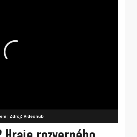
arem
| Zdroj: Videohub
? Hraje rozverného