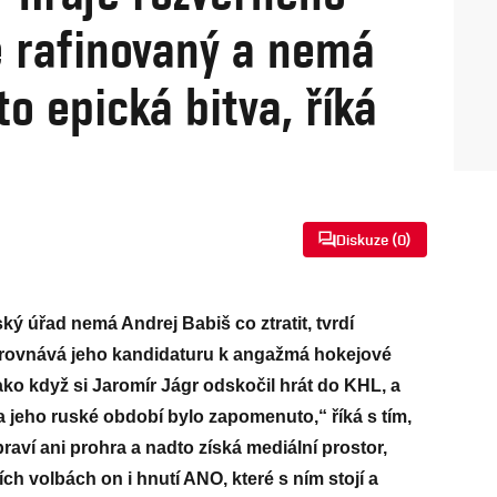
e rafinovaný a nemá
to epická bitva, říká
Diskuze (
0
)
ý úřad nemá Andrej Babiš co ztratit, tvrdí
řirovnává jeho kandidaturu k angažmá hokejové
jako když si Jaromír Jágr odskočil hrát do KHL, a
a jeho ruské období bylo zapomenuto,“ říká s tím,
praví ani prohra a nadto získá mediální prostor,
ch volbách on i hnutí ANO, které s ním stojí a