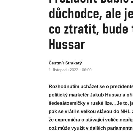
důchodce, ale j
co ztratit, bude 
Hussar
Čestmír Strakatý
·
1. listopadu 2022
06:00
Rozhodnutím ucházet se o prezidentsk
politický marketér Jakub Hussar a p
šedesátosmičky v ruské lize. „Je to, 
pak se vrátil s velkou slávou do NHL 
že expremiéra o stávající voliče nepři
což může využít v dalších parlamentní