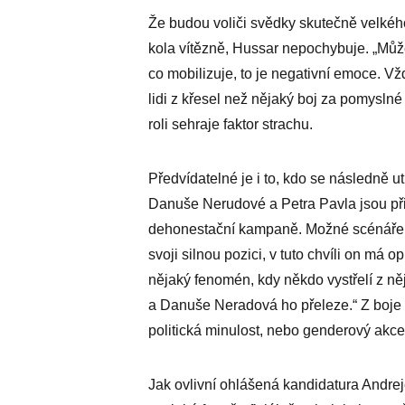
Že budou voliči svědky skutečně velkéh
kola vítězně, Hussar nepochybuje. „Může
co mobilizuje, to je negativní emoce. V
lidi z křesel než nějaký boj za pomyslné 
roli sehraje faktor strachu.
Předvídatelné je i to, kdo se následně 
Danuše Nerudové a Petra Pavla jsou při
dehonestační kampaně. Možné scénáře ti
svoji silnou pozici, v tuto chvíli on má 
nějaký fenomén, kdy někdo vystřelí z n
a Danuše Neradová ho přeleze.“ Z boje 
politická minulost, nebo genderový akce
Jak ovlivní ohlášená kandidatura Andrej