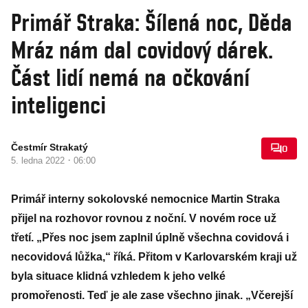
Primář Straka: Šílená noc, Děda
Mráz nám dal covidový dárek.
Část lidí nemá na očkování
inteligenci
Čestmír Strakatý
0
·
5. ledna 2022
06:00
Primář interny sokolovské nemocnice Martin Straka
přijel na rozhovor rovnou z noční. V novém roce už
třetí. „Přes noc jsem zaplnil úplně všechna covidová i
necovidová lůžka,“ říká. Přitom v Karlovarském kraji už
byla situace klidná vzhledem k jeho velké
promořenosti. Teď je ale zase všechno jinak. „Včerejší