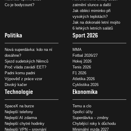
Co je bodycount?
zatmění slunce a další
Jak obléci miminko při
vysokých teplotách?
Jak na dokonalé letní mojito
6 lehkých letních salátů
Politika
Sport 2026
Nová superdávka: kdo na ní
MMA
dosáhne?
Fotbal 2026/27
Sjezd sudetských Němců
Hokej 2026
Proč vláda zavádí EET?
Tenis 2026
Padni komu padni
F1 2026
Výpověď z práce vzor
Atletika 2026
Divoký kačer
Cyklistika 2026
Technologie
Ekonomika
SpaceX na burze
Temu a clo
Nejlepší telefony
Spořicí účty
Nejlepší AI zdarma
Superdávka – změny
Nejlepší chytré hodinky
Chybějící roky k důchodu
Nejlepší VPN – srovnání
Minimální mzda 2027