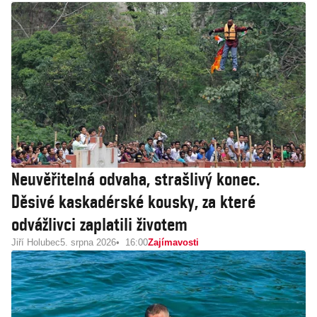
Neuvěřitelná odvaha, strašlivý konec.
Děsivé kaskadérské kousky, za které
odvážlivci zaplatili životem
Jiří Holubec
5. srpna 2026
16:00
Zajímavosti