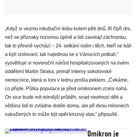
„Když si vezmu inkubační dobu kolem pěti dnů, tři čtyři dni,
než se příznaky rozvinou úplně a lidi zavolají záchranku,
tak to přesně vychází – 24. setkání rodin i těch, kteří se báli
a byli izolovaní, tak najednou se o Vánocích potkali,“
vysvětluje si novoroční nárůst hospitalizovaných na svém
oddělení Martin Straka, primář interny sokolovské
nemocnice, která si loni v lednu prošla peklem. „Čekáme,
co přijde. Půlka populace je před omikronem zcela nahá.
On sice bude mít mírnější průběh, snad neohrozí děti a
většina lidí to zvládne dobře doma, ale při dvou milionech
nakažených to může být opět krizový stav,“ připouští.
Omikron je