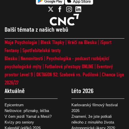
Další témata z našich webů
Moje Psychologie
Blesk Tlapky
Hráči na Blesku
iSport
Fantasy
Spotřebitelské testy
Blesku
Nemovitosti
Psychologika - podcast rozbíjející
psychologické mýty
Fotbalové přestupy ONLINE
Eventový
prostor Level 9
OKTAGON 92: Szabová vs. Pudilová
Chance Liga
2026/27
Aktuálně
Léto 2026
Epicentrum
Karlovarský filmový festival
Neštovice: příznaky, léčba
2026
V čem jezdí Yamal a Mesii?
Znamení, že jste potkali
Kvízy pro seniory
někoho z minulého života
Kalendář úplňků 2026
Astronomické úkazy 2026: