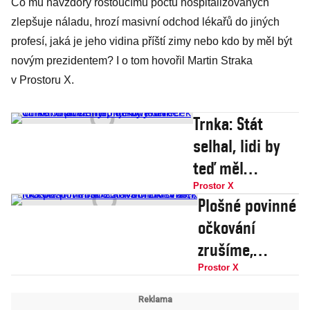
Co mu navzdory rostoucímu počtu hospitalizovaných
zlepšuje náladu, hrozí masivní odchod lékařů do jiných
profesí, jaká je jeho vidina příští zimy nebo kdo by měl být
novým prezidentem? I o tom hovořil Martin Straka
v Prostoru X.
Trnka: Stát
selhal, lidi by
teď měl
ochránit
Prostor X
Plošné povinné
povinným
očkování
očkováním.
zrušíme,
Omikron bude
lockdown
Prostor X
nepříjemný
nebude ani s
dáreček