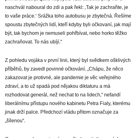
naschvál naboural do zdi a pak řekl: ‚Tak je zachraňte, je
to vaše práce.‘ Srážka toho autobusu je zbytečná. Řešíme
spoustu zbytečných lidí, kteří kdyby byli očkovaní, jak mají
být, tak bychom je nemuseli pohřbívat, nebo horko těžko
zachraňovat. To nás ubíjí.“
Z pohledu vojáka v první linii, který byl svědkem ošklivých
příběhů, by zavedl povinné očkování. „Chápu, že něco
zakazovat je protivné, ale pandemie je věc veřejného
zdraví, a to už spadá pod nějakou diktaturu a má
rozhodovat generál, než nechat to na lidech,“ nefandí
liberálnímu přístupu nového kabinetu Petra Fialy, kterému
jinak drží palce. Předchozí vládu přitom označuje za
„šílenou“.