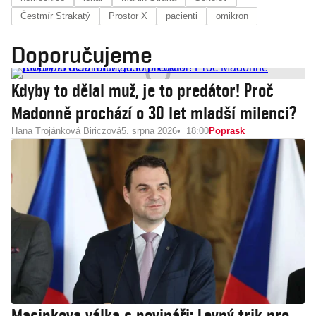
Čestmír Strakatý
Prostor X
pacienti
omikron
Doporučujeme
Kdyby to dělal muž, je to predátor! Proč
Madonně prochází o 30 let mladší milenci?
Hana Trojánková Biriczová
5. srpna 2026
18:00
Poprask
Macinkova válka s novináři: Levný trik pro