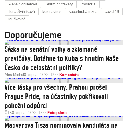
Alena Schillerová
Čestmír Strakatý
Prostor X
Ilona Švihlíková
koronavirus
superhrubá mzda
covid-19
rouškovné
Doporučujeme
Sázka na senátní volby a zklamané
pravičáky. Dotáhne to Kuba s hnutím Naše
Česko do celostátní politiky?
Aleš Michal
8. srpna 2026
12:00
Komentáře
Více lásky pro všechny. Prahou prošel
Prague Pride, na účastníky pokřikovali
pobožní odpůrci
ČTK
8. srpna 2026
17:00
Fotogalerie
Magyarova Tisza nominovala kandidáta na