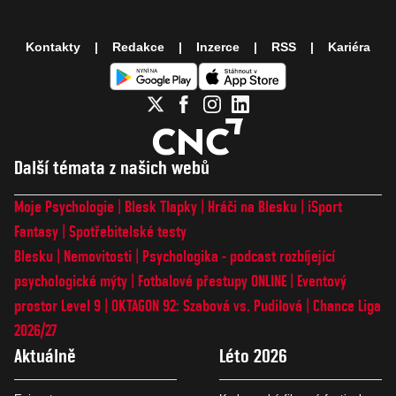
Kontakty
Redakce
Inzerce
RSS
Kariéra
Další témata z našich webů
Moje Psychologie
Blesk Tlapky
Hráči na Blesku
iSport
Fantasy
Spotřebitelské testy
Blesku
Nemovitosti
Psychologika - podcast rozbíjející
psychologické mýty
Fotbalové přestupy ONLINE
Eventový
prostor Level 9
OKTAGON 92: Szabová vs. Pudilová
Chance Liga
2026/27
Aktuálně
Léto 2026