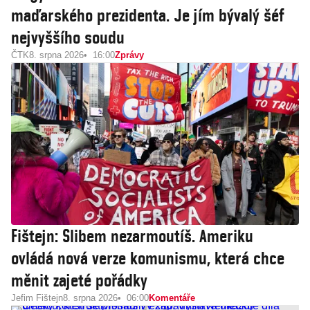
maďarského prezidenta. Je jím bývalý šéf
nejvyššího soudu
ČTK
8. srpna 2026
16:00
Zprávy
Fištejn: Slibem nezarmoutíš. Ameriku
ovládá nová verze komunismu, která chce
měnit zajeté pořádky
Jefim Fištejn
8. srpna 2026
06:00
Komentáře