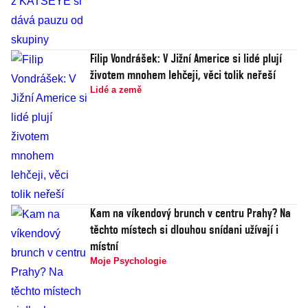
Filip Vondrášek: V Jižní Americe si lidé plují
životem mnohem lehčeji, věci tolik neřeší
Lidé a země
Kam na víkendový brunch v centru Prahy? Na
těchto místech si dlouhou snídani užívají i
místní
Moje Psychologie