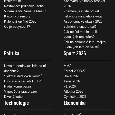
Epicentrum
Karlovarský filmový festival
Neštovice: příznaky, léčba
2026
V čem jezdí Yamal a Mesii?
Znamení, že jste potkali
Kvízy pro seniory
někoho z minulého života
Kalendář úplňků 2026
Astronomické úkazy 2026:
Co je bodycount?
zatmění slunce a další
Jak obléci miminko při
vysokých teplotách?
Jak na dokonalé letní mojito
6 lehkých letních salátů
Politika
Sport 2026
Nová superdávka: kdo na ní
MMA
dosáhne?
Fotbal 2026/27
Sjezd sudetských Němců
Hokej 2026
Proč vláda zavádí EET?
Tenis 2026
Padni komu padni
F1 2026
Výpověď z práce vzor
Atletika 2026
Divoký kačer
Cyklistika 2026
Technologie
Ekonomika