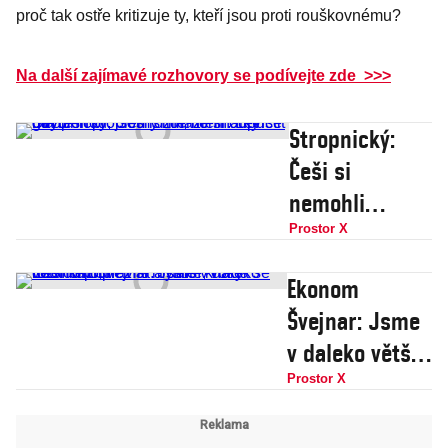
proč tak ostře kritizuje ty, kteří jsou proti rouškovnému?
Na další zajímavé rozhovory se podívejte zde >>>
Stropnický:
Češi si
nemohli
odpustit
Prostor X
dovolenou,
Ekonom
jsou
Švejnar: Jsme
rozmazlení.
v daleko větší
Levice má řešit
krizi, než si
Prostor X
problémy lidí,
myslíte, vláda
ne sňatky gayů