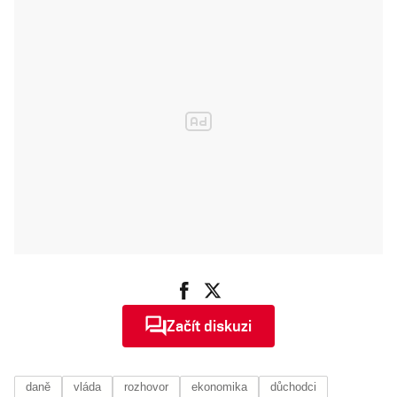
se dost
nepřipravila a
další kroky
rozhodnou
Začít diskuzi
daně
vláda
rozhovor
ekonomika
důchodci