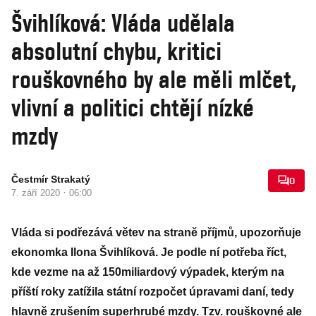
Švihlíková: Vláda udělala
absolutní chybu, kritici
rouškovného by ale měli mlčet,
vlivní a politici chtějí nízké
mzdy
Čestmír Strakatý
0
·
7. září 2020
06:00
Vláda si podřezává větev na straně příjmů, upozorňuje
ekonomka Ilona Švihlíková. Je podle ní potřeba říct,
kde vezme na až 150miliardový výpadek, kterým na
příští roky zatížila státní rozpočet úpravami daní, tedy
hlavně zrušením superhrubé mzdy. Tzv. rouškovné ale