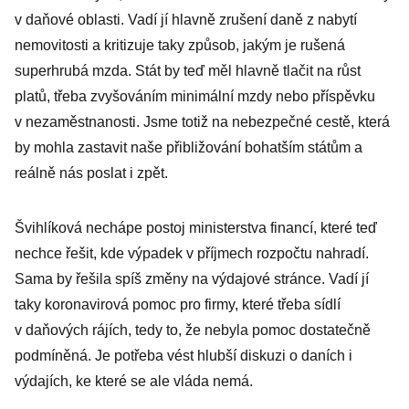
v daňové oblasti. Vadí jí hlavně zrušení daně z nabytí
nemovitosti a kritizuje taky způsob, jakým je rušená
superhrubá mzda. Stát by teď měl hlavně tlačit na růst
platů, třeba zvyšováním minimální mzdy nebo příspěvku
v nezaměstnanosti. Jsme totiž na nebezpečné cestě, která
by mohla zastavit naše přibližování bohatším státům a
reálně nás poslat i zpět.
Švihlíková nechápe postoj ministerstva financí, které teď
nechce řešit, kde výpadek v příjmech rozpočtu nahradí.
Sama by řešila spíš změny na výdajové stránce. Vadí jí
taky koronavirová pomoc pro firmy, které třeba sídlí
v daňových rájích, tedy to, že nebyla pomoc dostatečně
podmíněná. Je potřeba vést hlubší diskuzi o daních i
výdajích, ke které se ale vláda nemá.