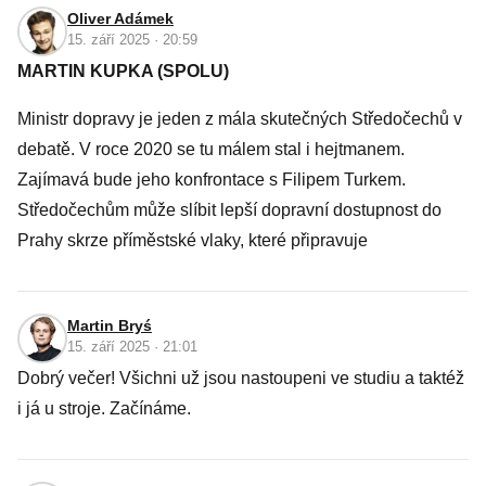
Oliver Adámek
15. září 2025 · 20:59
MARTIN KUPKA (SPOLU)
Ministr dopravy je jeden z mála skutečných Středočechů v
debatě. V roce 2020 se tu málem stal i hejtmanem.
Zajímavá bude jeho konfrontace s Filipem Turkem.
Středočechům může slíbit lepší dopravní dostupnost do
Prahy skrze příměstské vlaky, které připravuje
Martin Bryś
15. září 2025 · 21:01
Dobrý večer! Všichni už jsou nastoupeni ve studiu a taktéž
i já u stroje. Začínáme.