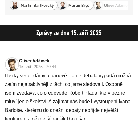
Martin Bartkovský
Martin Bryś
Oliver Adámek
Zprávy ze dne 15. září 2025
Oliver Adámek
15. září 2025 · 20:44
Hezký večer dámy a pánové. Tahle debata vypadá možná
zatím nejatraktivněji z těch, co jsme sledovali. Osobně
jsem zvědavý, co předevede Robert Plaga, který běžně
mluví jen o školství. A zajímat nás bude i vystoupení Ivana
Bartoše, kterému do dnešní debaty nepřijde největší
konkurent a někdejší parťák Rakušan.