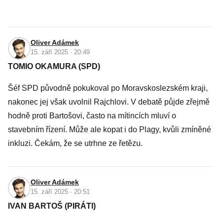
Oliver Adámek
15. září 2025 · 20:49
TOMIO OKAMURA (SPD)
Šéf SPD původně pokukoval po Moravskoslezském kraji,
nakonec jej však uvolnil Rajchlovi. V debatě půjde zřejmě
hodně proti Bartošovi, často na mítincích mluví o
stavebním řízení. Může ale kopat i do Plagy, kvůli zmíněné
inkluzi. Čekám, že se utrhne ze řetězu.
Oliver Adámek
15. září 2025 · 20:51
IVAN BARTOŠ (PIRÁTI)