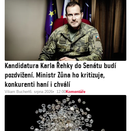
Kandidatura Karla Řehky do Senátu budí
pozdvižení. Ministr Zůna ho kritizuje,
konkurenti haní i chválí
Viliam Buchert
6. srpna 2026
12:00
Komentáře