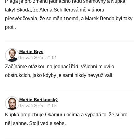
Plaga je pro změnu jednacího řádu sněmovny a Kupka
taky! Škoda, že Alena Schillerová mě v únoru
přesvědčovala, že se měnit nemá, a Marek Benda byl taky
proti.
Martin Bryś
15. září 2025 · 21:04
Začínáme otázkou na jednací řád. Všichni mluví o
obstrukcích, jako kdyby je sami nikdy nevyužívali.
Martin Bartkovský
15. září 2025 · 21:05
Kupka propichuje Okamuru očima a vypadá to, že si pro
něj sáhne. Stojí vedle sebe.