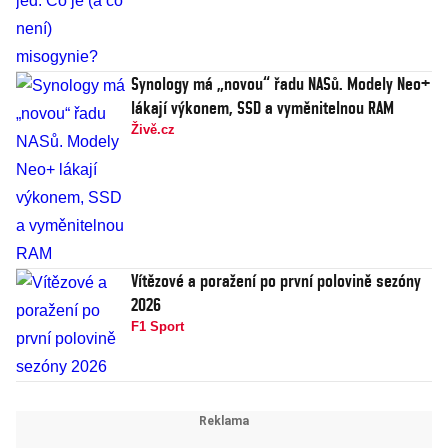
Synology má „novou“ řadu NASů. Modely Neo+
lákají výkonem, SSD a vyměnitelnou RAM
Živě.cz
Vítězové a poražení po první polovině sezóny
2026
F1 Sport