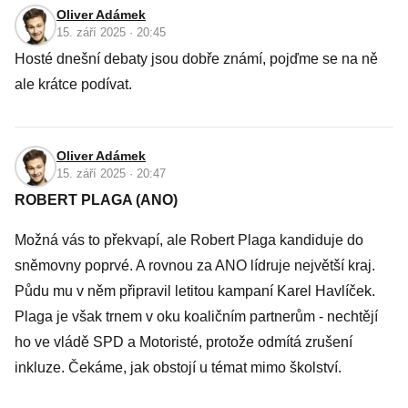
Oliver Adámek
15. září 2025 · 20:45
Hosté dnešní debaty jsou dobře známí, pojďme se na ně
ale krátce podívat.
Oliver Adámek
15. září 2025 · 20:47
ROBERT PLAGA (ANO)
Možná vás to překvapí, ale Robert Plaga kandiduje do
sněmovny poprvé. A rovnou za ANO lídruje největší kraj.
Půdu mu v něm připravil letitou kampaní Karel Havlíček.
Plaga je však trnem v oku koaličním partnerům - nechtějí
ho ve vládě SPD a Motoristé, protože odmítá zrušení
inkluze. Čekáme, jak obstojí u témat mimo školství.