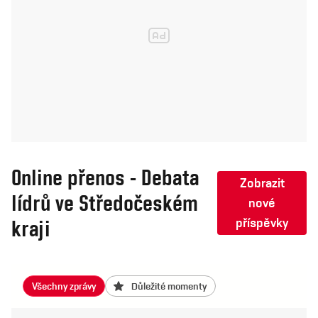
Online přenos - Debata
Zobrazit
lídrů ve Středočeském
nové
kraji
příspěvky
Všechny zprávy
Důležité momenty