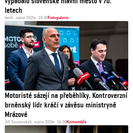
vypadalo slovenské hlavní město v 70.
letech
lam
6. srpna 2026
19:00
Fotogalerie
Motoristé sázejí na přeběhlíky. Kontroverzní
brněnský lídr kráčí v závěsu ministryně
Mrázové
Jiří Sezemský
6. srpna 2026
16:00
Komentáře