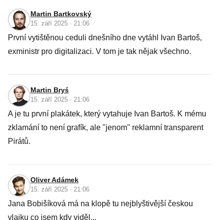
Martin Bartkovský
15. září 2025 · 21:06
První vytištěnou ceduli dnešního dne vytáhl Ivan Bartoš,
exministr pro digitalizaci. V tom je tak nějak všechno.
Martin Bryś
15. září 2025 · 21:06
A je tu první plakátek, který vytahuje Ivan Bartoš. K mému
zklamání to není grafík, ale "jenom" reklamní transparent
Pirátů.
Oliver Adámek
15. září 2025 · 21:06
Jana Bobišíková má na klopě tu nejblyštivější českou
vlajku co jsem kdy viděl...