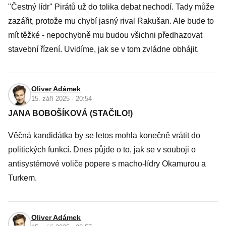
"Čestný lídr" Pirátů už do tolika debat nechodí. Tady může
zazářit, protože mu chybí jasný rival Rakušan. Ale bude to
mít těžké - nepochybně mu budou všichni předhazovat
stavební řízení. Uvidíme, jak se v tom zvládne obhájit.
Oliver Adámek
15. září 2025 · 20:54
JANA BOBOŠÍKOVÁ (STAČILO!)
Věčná kandidátka by se letos mohla konečně vrátit do
politických funkcí. Dnes půjde o to, jak se v souboji o
antisystémové voliče popere s macho-lídry Okamurou a
Turkem.
Oliver Adámek