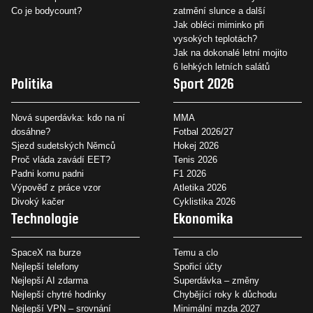
Co je bodycount?
zatmění slunce a další
Jak obléci miminko při
vysokých teplotách?
Jak na dokonalé letní mojito
6 lehkých letních salátů
Politika
Sport 2026
Nová superdávka: kdo na ní
MMA
dosáhne?
Fotbal 2026/27
Sjezd sudetských Němců
Hokej 2026
Proč vláda zavádí EET?
Tenis 2026
Padni komu padni
F1 2026
Výpověď z práce vzor
Atletika 2026
Divoký kačer
Cyklistika 2026
Technologie
Ekonomika
SpaceX na burze
Temu a clo
Nejlepší telefony
Spořicí účty
Nejlepší AI zdarma
Superdávka – změny
Nejlepší chytré hodinky
Chybějící roky k důchodu
Nejlepší VPN – srovnání
Minimální mzda 2027