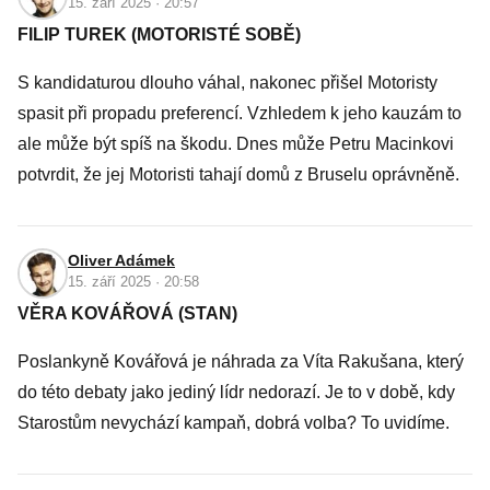
15. září 2025 · 20:57
FILIP TUREK (MOTORISTÉ SOBĚ)
S kandidaturou dlouho váhal, nakonec přišel Motoristy
spasit při propadu preferencí. Vzhledem k jeho kauzám to
ale může být spíš na škodu. Dnes může Petru Macinkovi
potvrdit, že jej Motoristi tahají domů z Bruselu oprávněně.
Oliver Adámek
15. září 2025 · 20:58
VĚRA KOVÁŘOVÁ (STAN)
Poslankyně Kovářová je náhrada za Víta Rakušana, který
do této debaty jako jediný lídr nedorazí. Je to v době, kdy
Starostům nevychází kampaň, dobrá volba? To uvidíme.