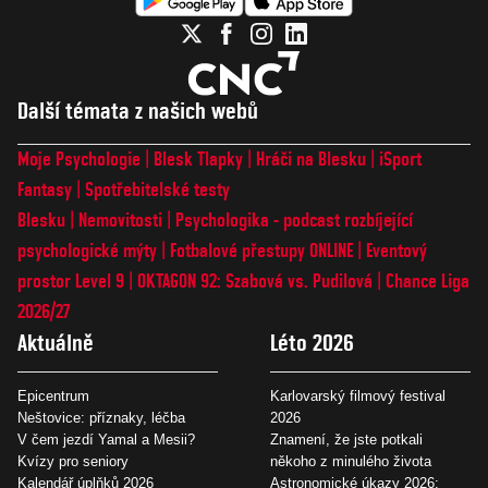
Další témata z našich webů
Moje Psychologie
Blesk Tlapky
Hráči na Blesku
iSport
Fantasy
Spotřebitelské testy
Blesku
Nemovitosti
Psychologika - podcast rozbíjející
psychologické mýty
Fotbalové přestupy ONLINE
Eventový
prostor Level 9
OKTAGON 92: Szabová vs. Pudilová
Chance Liga
2026/27
Aktuálně
Léto 2026
Epicentrum
Karlovarský filmový festival
Neštovice: příznaky, léčba
2026
V čem jezdí Yamal a Mesii?
Znamení, že jste potkali
Kvízy pro seniory
někoho z minulého života
Kalendář úplňků 2026
Astronomické úkazy 2026: