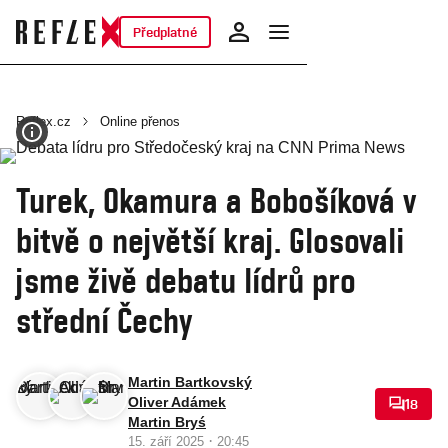
Předplatné
Reflex.cz
Online přenos
Turek, Okamura a Bobošíková v
bitvě o největší kraj. Glosovali
jsme živě debatu lídrů pro
střední Čechy
Martin Bartkovský
Oliver Adámek
18
Martin Bryś
·
15. září 2025
20:45