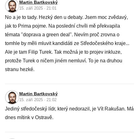
Martin Bartkovský
15. září 2025 · 21:01
No a je to tady. Hezký den u debaty. Jsem moc zvědavý,
jak to Prima pojme. Na poslední chvíli mě překvapila
témata "doprava a green deal". Nevím proč zrovna o
tomhle by měli mluvit kandidáti ze Středočeského kraje...
Ale je tam Filip Turek. Tak možná je to projev inkluze,
protože Turek o ničem jiném nemluví. To je na druhou
stranu hezké.
Martin Bartkovský
15. září 2025 · 21:02
Jediný středočeský lídr, který nedorazil, je Vít Rakušan. Má
dnes mítink v Ostravě.