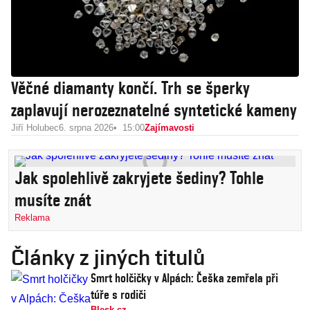
Věčné diamanty končí. Trh se šperky
zaplavují nerozeznatelné syntetické kameny
Jiří Holubec
6. srpna 2026
15:00
Zajímavosti
Jak spolehlivě zakryjete šediny? Tohle
musíte znát
Reklama
Články z jiných titulů
Smrt holčičky v Alpách: Češka zemřela při
túře s rodiči
Blesk.cz