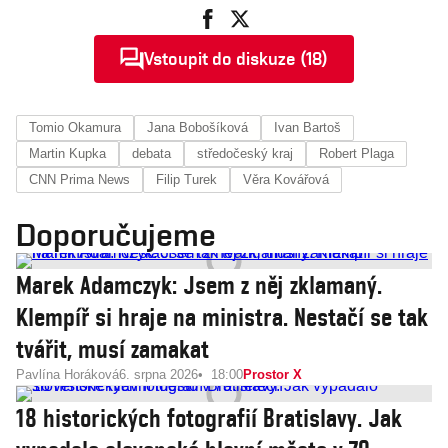
Vstoupit do diskuze (18)
Tomio Okamura
Jana Bobošíková
Ivan Bartoš
Martin Kupka
debata
středočeský kraj
Robert Plaga
CNN Prima News
Filip Turek
Věra Kovářová
Doporučujeme
Marek Adamczyk: Jsem z něj zklamaný.
Klempíř si hraje na ministra. Nestačí se tak
tvářit, musí zamakat
Pavlína Horáková
6. srpna 2026
18:00
Prostor X
18 historických fotografií Bratislavy. Jak