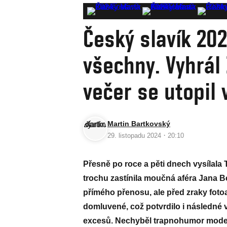
Český slavík 202
všechny. Vyhrál 
večer se utopil 
Martin Bartkovský
·
29. listopadu 2024
20:10
Přesně po roce a pěti dnech vysílala
trochu zastínila moučná aféra Jana B
přímého přenosu, ale před zraky fotoa
domluvené, což potvrdilo i následné 
excesů. Nechyběl trapnohumor moder