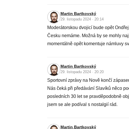
Martin Bartkovský
29. listopadu 2024 · 20:14
Moderátorskou dvojicí bude opět Ondřej
Česku nemáme. Možná by se mohly najít 
momentálně opět komentuje námluvy svaln
Martin Bartkovský
29. listopadu 2024 · 20:20
Sportovní zprávy na Nově končí zápase
Nás čeká při předávání Slavíků něco po
posledních 30 let se pravděpodobně obj
jsem se ale podíval s nostalgií rád.
Martin Bartkovský