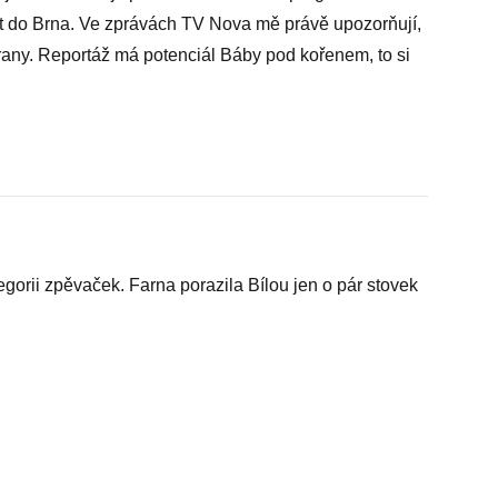
at do Brna. Ve zprávách TV Nova mě právě upozorňují,
 berany. Reportáž má potenciál Báby pod kořenem, to si
gorii zpěvaček. Farna porazila Bílou jen o pár stovek