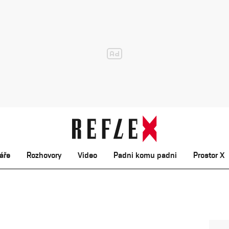
áře
Rozhovory
Video
Padni komu padni
Prostor X