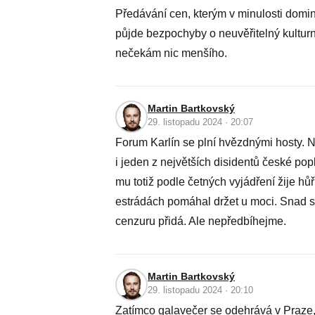
Předávání cen, kterým v minulosti domi
půjde bezpochyby o neuvěřitelný kulturní 
nečekám nic menšího.
Martin Bartkovský
29. listopadu 2024 · 20:07
Forum Karlín se plní hvězdnými hosty. Ne
i jeden z největších disidentů české po
mu totiž podle četných vyjádření žije hůř
estrádách pomáhal držet u moci. Snad se
cenzuru přidá. Ale nepředbíhejme.
Martin Bartkovský
29. listopadu 2024 · 20:10
Zatímco galavečer se odehrává v Praze, j