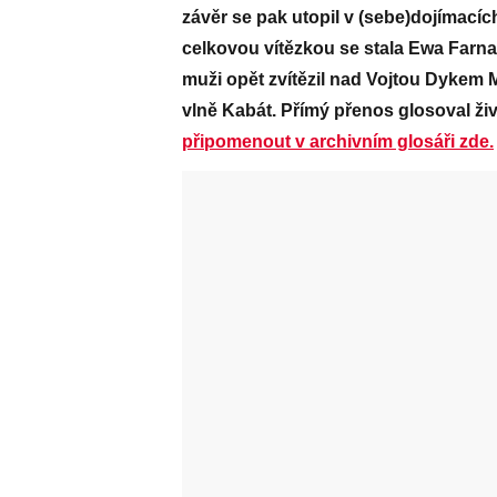
závěr se pak utopil v (sebe)dojímacích
celkovou vítězkou se stala Ewa Farna,
muži opět zvítězil nad Vojtou Dykem 
vlně Kabát. Přímý přenos glosoval ži
připomenout v archivním glosáři zde.