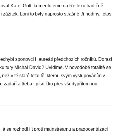
noval Karel Gott, komentujeme na Reflexu tradičně,
zážitek. Loni to byly naprosto strašné tři hodiny, letos
chybí sportovci i laureáti předchozích ročníků. Dorazí
pkultury Michal David? Uvidíme. V novodobé totalitě se
, než v té staré totalitě, kterou svým vystupováním v
 zadaří a třeba i písničku přes všudypřítomnou
á se rozhodl jít proti mainstreamu a pragocentrizaci