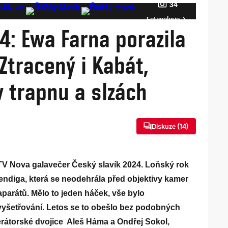
34
Fotogalerie
4: Ewa Farna porazila
Ztracený i Kabát,
v trapnu a slzách
Diskuze (
14
)
 TV Nova galavečer Český slavík 2024. Loňský rok
endiga, která se neodehrála před objektivy kamer
parátů. Mělo to jeden háček, vše bylo
vyšetřování. Letos se to obešlo bez podobných
átorské dvojice Aleš Háma a Ondřej Sokol,