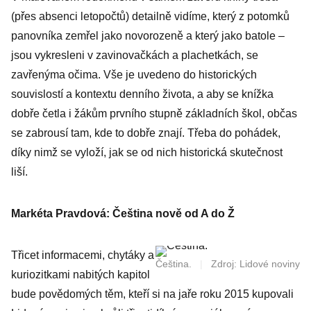
(přes absenci letopočtů) detailně vidíme, který z potomků
panovníka zemřel jako novorozeně a který jako batole –
jsou vykresleni v zavinovačkách a plachetkách, se
zavřenýma očima. Vše je uvedeno do historických
souvislostí a kontextu denního života, a aby se knížka
dobře četla i žákům prvního stupně základních škol, občas
se zabrousí tam, kde to dobře znají. Třeba do pohádek,
díky nimž se vyloží, jak se od nich historická skutečnost
liší.
Markéta Pravdová: Čeština nově od A do Ž
Třicet informacemi, chytáky a
Čeština.
|
Zdroj: Lidové noviny
kuriozitkami nabitých kapitol
bude povědomých těm, kteří si na jaře roku 2015 kupovali