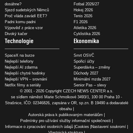
dosáhne?
Fotbal 2026/27
Sjezd sudetských Němců
Hokej 2026
Proč vláda zavádí EET?
Tenis 2026
Padni komu padni
F1 2026
Výpověď z práce vzor
Atletika 2026
Divoký kačer
Cyklistika 2026
Technologie
Ekonomika
SpaceX na burze
Smrt OSVČ
Nejlepší telefony
Spořicí účty
Nejlepší AI zdarma
Superdávka – změny
Nejlepší chytré hodinky
Důchody 2027
Nejlepší VPN – srovnání
Minimální mzda 2027
Netflix filmy a seriály
Senior Pas – slevy
© 2001 - 2026 Copyright
CZECH NEWS CENTER a.s.
se sídlem náměstí Marie Schmolkové 3493/1, 100 00 Praha 10 -
Strašnice, IČO: 02346826, zapsána v OR, sp.zn. B 19490 a dodavatelé
obsahu
Autorská práva k publikovaným materiálům
Podmínky pro užívání služby informační společnosti
Informace o zpracování osobních údajů
Cookies
Nastavení soukromí
Vlastnická struktura