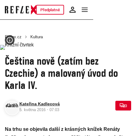
Předplatné
Reflex.cz
Kultura
Čeština nově (zatím bez
Czechie) a malovaný úvod do
Karla IV.
Kateřina Kadlecová
0
·
5. května 2016
07:03
Na trhu se objevila další z krásných knížek Renáty