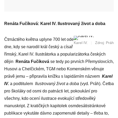
Renáta Fučíková: Karel IV.
Ilustrovaný život a doba
Čtrnáctého května uplyne 700 let ode
Karel IV.
|
Zdroj: Práh
dne, kdy se narodil král český a císař
římský, Karel IV. Ilustrátorka a popularizátorka českých
dějin
Renáta Fučíková
se tedy po prvních Přemyslovcích,
Husovi a Chelčickém, TGM nebo Komenském věnuje
právě jemu – připravila knížku s lapidárním názvem
Karel
IV.
a podtitulem
Ilustrovaný život a doba
(vyd. Práh). Četba
pro školáky od osmi do patnácti let, pokoukání pro
všechny, kdo ocení ilustrace evokující středověký
manuskript. Z kratičkých kapitolek osmdesátistránkové
publikace vykutáte dávno zapomenuté detaily – třeba to,