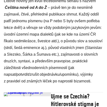
Lidové noviny jen kvůli třicetidílnému seriálu s názvem
Čeština nově od A do Ž
– právě ten je do nesmírně
zajímavé, čtivé, přehledné publikace shrnut. Každý oddíl
patří jednomu písmenu (na P nebo S byly ovšem potřeba
lekce dvě!) a věnuje se vždy podobným jazykovým jevům:
úvodní územní mapa dialektů (jak se kde na území ČR
říkalo sedmikrásce, švestce atd.), o původu slov a sousloví
(strdí, šedá eminence aj.), původ vlastních jmen (Stanislav
a Slezsko, Šárka a Šumava etc.), zajímavosti o slovních
druzích, syntaxi, a především pravopise, praktické
záležitosti všednodenních písemností (jak
napsat/potvrdit/zrušit objednávku/upomínku), výjimky
z pravidel od známých léček po naprosté bizarnosti.
Ujme se Czechia?
Hitlerovské stigma je