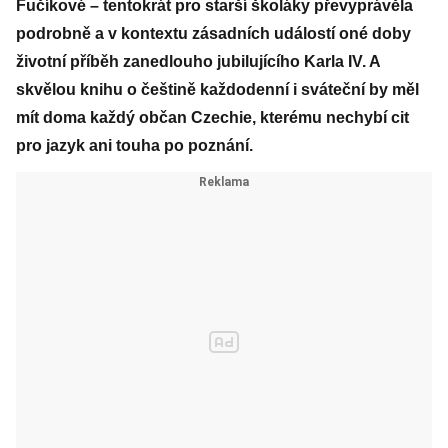
Fučíkové – tentokrát pro starší školáky převyprávěla
podrobně a v kontextu zásadních událostí oné doby
životní příběh zanedlouho jubilujícího Karla IV. A
skvělou knihu o češtině každodenní i sváteční by měl
mít doma každý občan Czechie, kterému nechybí cit
pro jazyk ani touha po poznání.