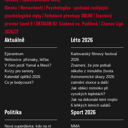
Blesku
Nemovitosti
Psychologika - podcast rozbíjející
psychologické mýty
Fotbalové přestupy ONLINE
Eventový
prostor Level 9
OKTAGON 92: Szabová vs. Pudilová
Chance Liga
2026/27
Aktuálně
Léto 2026
Epicentrum
Karlovarský filmový festival
Neštovice: příznaky, léčba
2026
V čem jezdí Yamal a Mesii?
Znamení, že jste potkali
Kvízy pro seniory
někoho z minulého života
Kalendář úplňků 2026
Astronomické úkazy 2026:
Co je bodycount?
zatmění slunce a další
Jak obléci miminko při
vysokých teplotách?
Jak na dokonalé letní mojito
6 lehkých letních salátů
Politika
Sport 2026
Nová superdávka: kdo na ní
MMA