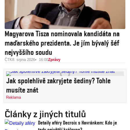
Magyarova Tisza nominovala kandidáta na
maďarského prezidenta. Je jím bývalý šéf
nejvyššího soudu
ČTK
8. srpna 2026
16:00
Zprávy
Jak spolehlivě zakryjete šediny? Tohle
musíte znát
Reklama
Články z jiných titulů
Detaily aféry Decroix s Havránkem: Kdo je
tady největší královna?