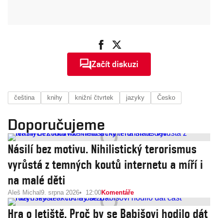
Začít diskuzi
čeština
knihy
knižní čtvrtek
jazyky
Česko
Doporučujeme
Násilí bez motivu. Nihilistický terorismus
vyrůstá z temných koutů internetu a míří i
na malé děti
Aleš Michal
9. srpna 2026
12:00
Komentáře
Hra o letiště. Proč by se Babišovi hodilo dát