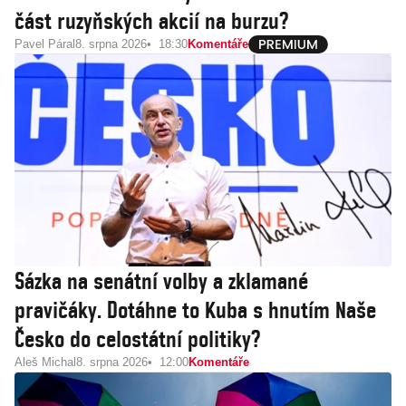
část ruzyňských akcií na burzu?
Pavel Páral
8. srpna 2026
18:30
Komentáře
Sázka na senátní volby a zklamané
pravičáky. Dotáhne to Kuba s hnutím Naše
Česko do celostátní politiky?
Aleš Michal
8. srpna 2026
12:00
Komentáře