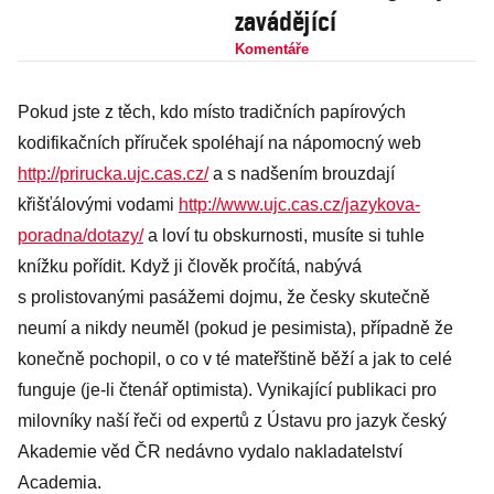
zavádějící
Komentáře
Pokud jste z těch, kdo místo tradičních papírových
kodifikačních příruček spoléhají na nápomocný web
http://prirucka.ujc.cas.cz/
a s nadšením brouzdají
křišťálovými vodami
http://www.ujc.cas.cz/jazykova-
poradna/dotazy/
a loví tu obskurnosti, musíte si tuhle
knížku pořídit. Když ji člověk pročítá, nabývá
s prolistovanými pasážemi dojmu, že česky skutečně
neumí a nikdy neuměl (pokud je pesimista), případně že
konečně pochopil, o co v té mateřštině běží a jak to celé
funguje (je-li čtenář optimista). Vynikající publikaci pro
milovníky naší řeči od expertů z Ústavu pro jazyk český
Akademie věd ČR nedávno vydalo nakladatelství
Academia.