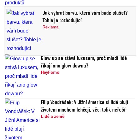
Jak vybrat barvu, která vám bude slušet?
Tohle je rozhodující
Reklama
Glow up se stává luxusem, proč mladí lidé
říkají ano glow downu?
HeyFomo
Filip Vondrášek: V Jižní Americe si lidé plují
životem mnohem lehčeji, věci tolik neřeší
Lidé a země