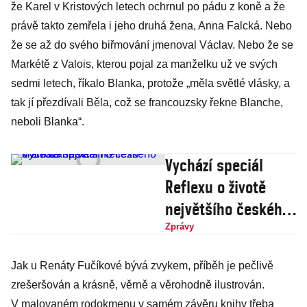
že Karel v Kristových letech ochrnul po pádu z koně a že
právě takto zemřela i jeho druhá žena, Anna Falcká. Nebo
že se až do svého biřmování jmenoval Václav. Nebo že se
Markétě z Valois, kterou pojal za manželku už ve svých
sedmi letech, říkalo Blanka, protože „měla světlé vlásky, a
tak jí přezdívali Běla, což se francouzsky řekne Blanche,
neboli Blanka“.
Vychází speciál
Reflexu o životě
největšího českého
krále Karla IV.
Zprávy
Jak u Renáty Fučíkové bývá zvykem, příběh je pečlivě
zrešeršován a krásně, věrně a věrohodně ilustrován.
V malovaném rodokmenu v samém závěru knihy třeba