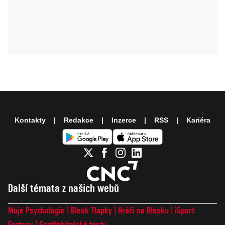
Kontakty
Redakce
Inzerce
RSS
Kariéra
Další témata z našich webů
Moje Psychologie
Blesk Tlapky
Hráči na Blesku
iSport
Fantasy
Spotřebitelské testy