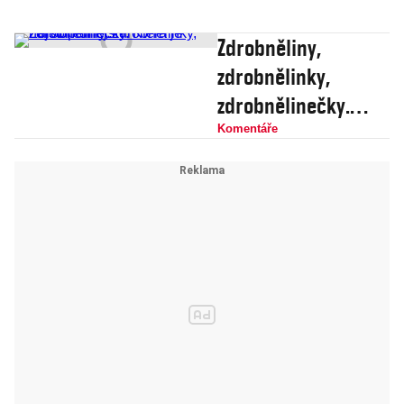
Zdrobněliny,
zdrobnělinky,
zdrobnělinečky.
Která je
Komentáře
nejstupidnější?